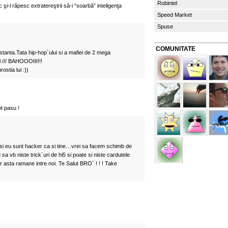
Robintel
c şi-l răpesc extratereştrii să-i “soarbă” inteligenţa
Speed Market
Spuse
COMUNITATE
tanta.Tata hip-hop`ului si a mafiei de 2 mega
l /// BAHOOOIII!!!
ostia lui :))
ot pasu !
 eu sunt hacker ca si tine…vrei sa facem schimb de
 vb niste trick`uri de hi5 si poate si niste cardutele
 asta ramane intre noi. Te Salut BRO` ! ! ! Take