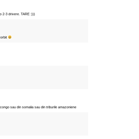
o 2-3 drivere. TARE :)))
vorbit
 congo sau din somalia sau din triburile amazoniene