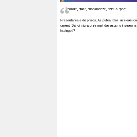
“click”, “ţac”, “donloadezi”, “zip” & “pac”
Prezentarea e de prisos. As putea folosi aceleasi c
curent Bahoi injura prea mult dar asta nu inseamna 
intelegeti?