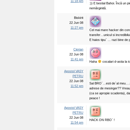
11:18 pm
:)) E bestial Bahoi. Încă un pi
nemărginită.
Biskirit
22 Jun 08
11:27 pm
Cel mai mare hacker din cons
transfer…unicul si incredibilu
E haios tipu` … razi bine de pr
Ciprian
22 Jun 08
11:41 pm
Haha
cocalari d-astia la t
Apostol VASY
PETRU
22 Jun 08
Sal BRO`…esti de`al meu….si
11:52 pm
adrese de mesinger?? Vreau sa
(ca se apropie scadenta), dar
peace !
Apostol VASY
PETRU
22 Jun 08
HACK ON RBO` !
11:54 pm