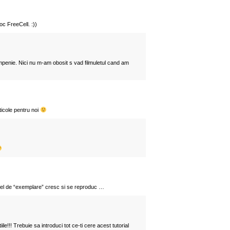
oc FreeCell. :))
mpenie. Nici nu m-am obosit s vad filmuletul cand am
ticole pentru noi
stfel de “exemplare” cresc si se reproduc …
iile!!! Trebuie sa introduci tot ce-ti cere acest tutorial