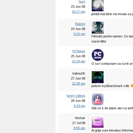
hurri
23 Jun 08
10:17 pm
jenibil.mai bine ma invata sa j
Raizen
24 Jun 08
6:10 pm
Filmulet pentru lameri. Ce ta
vazut titlul.
PCNews
25 Jun 08
12:24 am
O sa-l contactam sa scrie ar
kabout3r
27 Jun 08
12:38 am
poison ivy&backtrack rullz
funny videos
28 Jun 08
4:19 pm
Stiti ce e de plans aici ca a
heckar
17 Jul 08
8:55 am
Ai grija cum introduci informat