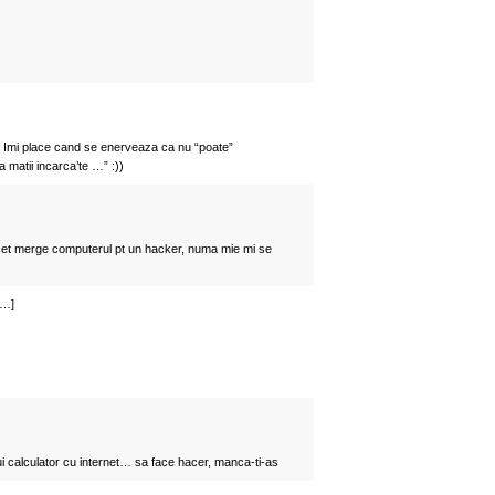
 Imi place cand se enerveaza ca nu “poate”
 matii incarca’te …” :))
ncet merge computerul pt un hacker, numa mie mi se
[…]
ui calculator cu internet… sa face hacer, manca-ti-as