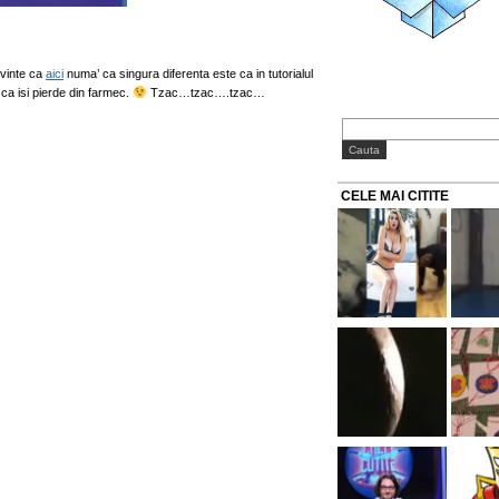
uvinte ca
aici
numa’ ca singura diferenta este ca in tutorialul
ca isi pierde din farmec.
Tzac…tzac….tzac…
CELE MAI CITITE