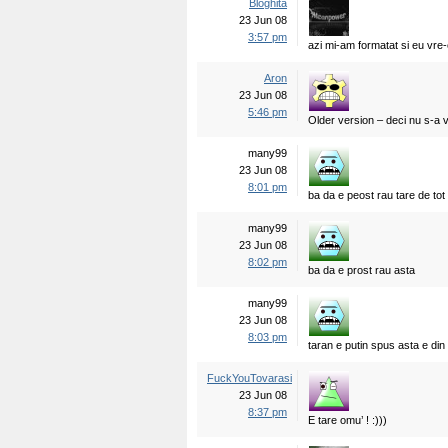
Bloghita
23 Jun 08
3:57 pm
azi mi-am formatat si eu vre-
Aron
23 Jun 08
5:46 pm
Older version – deci nu s-a 
many99
23 Jun 08
8:01 pm
ba da e peost rau tare de tot
many99
23 Jun 08
8:02 pm
ba da e prost rau asta
many99
23 Jun 08
8:03 pm
taran e putin spus asta e din
FuckYouTovarasi
23 Jun 08
8:37 pm
E tare omu’ ! :)))