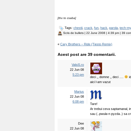
[thx to csaba]
Tags:
chestii
,
crack
,
fun
,
hack
,
parola
,
tech-m
Scris de
bullets
| 22 June 2008 | 4:39 pm | 39 com
«
Cary Brothers – Ride (Tiesto Remix)
Acest post are 39 comentarii.
ValsiS.ro
22 Jun 08
5:23 pm
deci ,, domne ,, deci ….
id
aici l-am vazut
Marius
22 Jun 08
6:08 pm
Tare!
Ar trebui ceva saptamanal, i
sau (..pwula-n pyzda..) sa cr
Dee
22 Jun 08