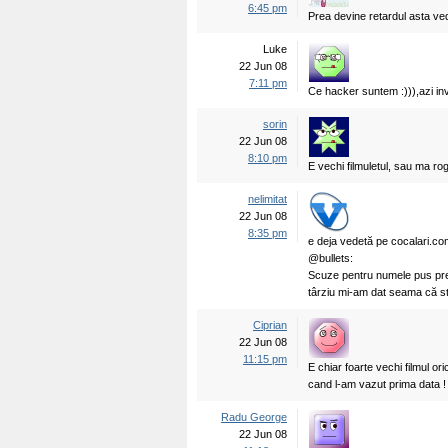
6:45 pm
Prea devine retardul asta ved
Luke
22 Jun 08
7:11 pm
Ce hacker suntem :))),azi in
sorin
22 Jun 08
8:10 pm
E vechi filmuletul, sau ma ro
nelimitat
22 Jun 08
8:35 pm
e deja vedetă pe cocalari.com 
@bullets:
Scuze pentru numele pus pre
târziu mi-am dat seama că str
Ciprian
22 Jun 08
11:15 pm
E chiar foarte vechi filmul or
cand l-am vazut prima data !
Radu George
22 Jun 08