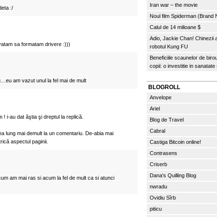
Iran war – the movie
eta :/
Noul film Spiderman (Brand
Calul de 14 milioane $
Adio, Jackie Chan! Chinezii
vatam sa formatam drivere :)))
robotul Kung FU
Beneficiile scaunelor de biro
copii: o investitie in sanatate
g…eu am vazut unul la fel mai de mult
BLOGROLL
Anvelope
Ariel
! i-au dat ăştia şi dreptul la replică.
Blog de Travel
Cabral
a lung mai demult la un comentariu. De-abia mai
ică aspectul paginii.
Castiga Bitcoin online!
Contrasens
Criserb
Dana's Quilling Blog
icum am mai ras si acum la fel de mult ca si atunci
nwradu
Ovidiu Sîrb
piticu