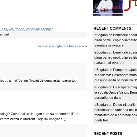
RECENT COMMENTS
y-ass
,
wtf
,
Yahoo
,
yahoo messenger
entarii
eBogdan
on
Beneficiile scau
birou pentru copii: o investitie
sanatate si invatare
Va invit la o inghetata turceasca
»
eBogdan
on
Beneficiile scau
birou pentru copii: o investitie
sanatate si invatare
eBogdan
on
Pomparea apei c
si eficienta: Descopera mo
presiune inalta pe benzina 
iot … a mai fost un filmulet de genul asta , parca tot
eBogdan
on
Descopera magi
la scoala Dance Vision: Benef
cursurilor de dans
eBogdan
on
De ce tricourile
personalizate sunt cea mai 
ntelegi? Ceva mai realist, gen cum sa ascundem IP-ul
modalitate de a sarbatori an
estem viteza la utorrent. Deja imi imaginez :)).
nuntii tale
RECENT POSTS