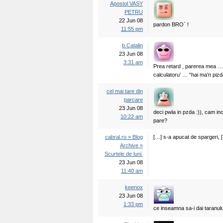
Apostol VASY
PETRU
22 Jun 08
pardon BRO` !
11:55 pm
b.Catalin
23 Jun 08
3:31 am
Prea retard , parerea mea …
calculatoru’ … “hai ma’n pizda
cel mai tare din
parcare
23 Jun 08
deci pwla in pzda :)), cam i
10:22 am
pare?
cabral.ro » Blog
[…] s-a apucat de spargeri, 
Archive »
Scurtele de luni.
23 Jun 08
11:40 am
keenox
23 Jun 08
1:33 pm
ce inseamna sa-i dai taranul