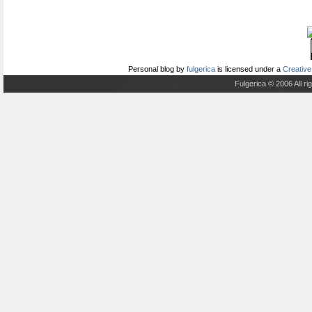
Personal blog
by
fulgerica
is licensed under a
Creative
Fulgerica © 2006 All r