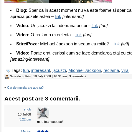
Blog:
Sper ca in acest moment nu va este foame si sper ca v
aprecia pozele astea –
link
[interesant]
Video:
Un jacuzzi la indemana oricui –
link
[fun]
Video:
O reclama excelenta –
link
[fun]
Stire/Poze:
Michael Jackson in scaun cu rotile? –
link
[wtf]
Video:
Poate erati curiosi cum se face demolarea etaj cu eta
[amazing/interesant]
Tags:
fun
,
interesant
,
jacuzzi
,
Michael Jackson
,
reclama
,
viral
,
Scris de
bullets
| 18 July 2008 | 10:34 am | 3 comentarii
«
Cat de murdara e apa ta?
Acest post are 3 comentarii.
shob
18 Jul 08
3:22 pm
mi-e foameeeeee!!
Marius