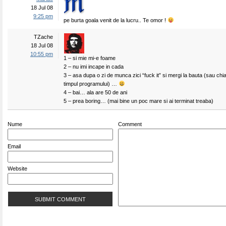
18 Jul 08
9:25 pm
pe burta goala venit de la lucru.. Te omor !
TZache
18 Jul 08
10:55 pm
1 – si mie mi-e foame
2 – nu imi incape in cada
3 – asa dupa o zi de munca zici “fuck it” si mergi la bauta (sau ch
timpul programului) …
4 – bai… ala are 50 de ani
5 – prea boring… (mai bine un poc mare si ai terminat treaba)
Nume
Comment
Email
Website