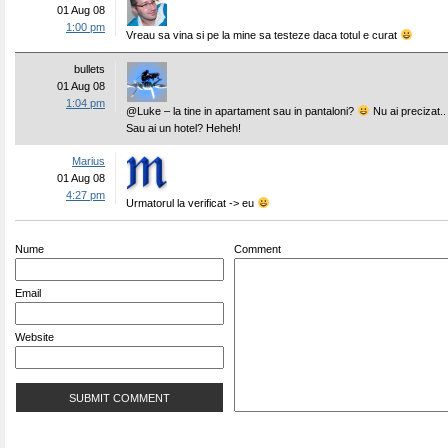
01 Aug 08
1:00 pm
Vreau sa vina si pe la mine sa testeze daca totul e curat
bullets
01 Aug 08
1:04 pm
@Luke – la tine in apartament sau in pantaloni?
Nu ai precizat..
Sau ai un hotel? Heheh!
Marius
01 Aug 08
4:27 pm
Urmatorul la verificat -> eu
Nume
Comment
Email
Website