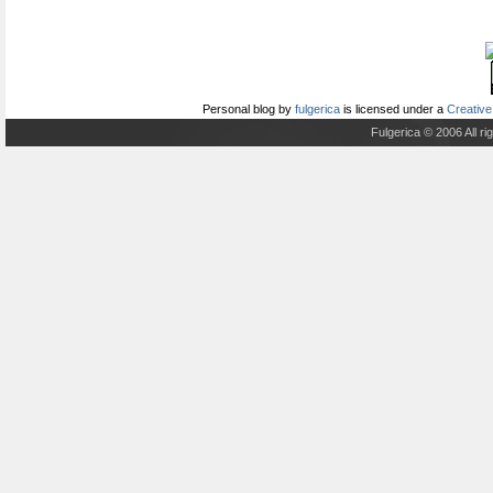
Personal blog
by
fulgerica
is licensed under a
Creative
Fulgerica © 2006 All r