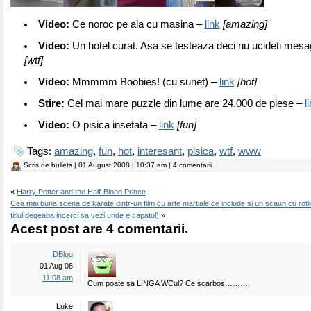
Video:
Ce noroc pe ala cu masina –
link
[amazing]
Video:
Un hotel curat. Asa se testeaza deci nu ucideti mes
[wtf]
Video:
Mmmmm Boobies! (cu sunet) –
link
[hot]
Stire:
Cel mai mare puzzle din lume are 24.000 de piese –
l
Video:
O pisica insetata –
link
[fun]
Tags:
amazing
,
fun
,
hot
,
interesant
,
pisica
,
wtf
,
www
Scris de
bullets
| 01 August 2008 | 10:37 am | 4 comentarii
«
Harry Potter and the Half-Blood Prince
Cea mai buna scena de karate dintr-un film cu arte martiale ce include si un scaun cu rotile
titlul degeaba incerci sa vezi unde e capatul)
»
Acest post are 4 comentarii.
DBlog
01 Aug 08
11:08 am
Cum poate sa LINGA WCul? Ce scarbos……….
Luke