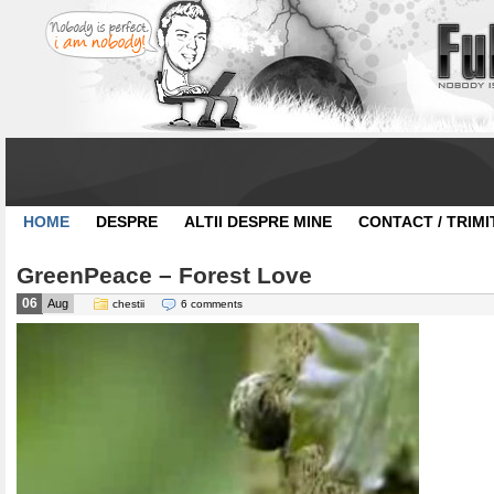
HOME
DESPRE
ALTII DESPRE MINE
CONTACT / TRIMI
GreenPeace – Forest Love
06
Aug
chestii
6 comments