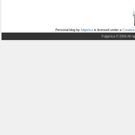
Personal blog
by
fulgerica
is licensed under a
Creative
Fulgerica © 2006 All r