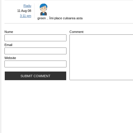
Radu
11 Aug 08
3:11 pm
green .. îmi place culoarea asta
Nume
Comment
Email
Website