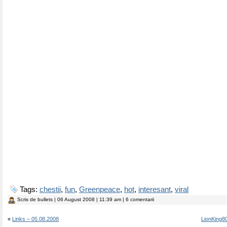
Tags:
chestii
,
fun
,
Greenpeace
,
hot
,
interesant
,
viral
Scris de
bullets
| 06 August 2008 | 11:39 am | 6 comentarii
«
Links – 05.08.2008
LionKing80