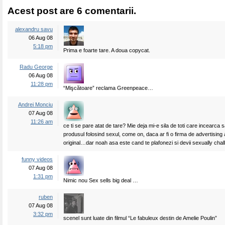
Acest post are 6 comentarii.
alexandru savu
06 Aug 08
5:18 pm
Prima e foarte tare. A doua copycat.
Radu George
06 Aug 08
11:28 pm
“Mişcătoare” reclama Greenpeace…
Andrei Monciu
07 Aug 08
11:26 am
ce ti se pare atat de tare? Mie deja mi-e sila de toti care incearca 
produsul folosind sexul, come on, daca ar fi o firma de advertising
original…dar noah asa este cand te plafonezi si devii sexually cha
funny videos
07 Aug 08
1:31 pm
Nimic nou Sex sells big deal …
ruben
07 Aug 08
3:32 pm
scenel sunt luate din filmul “Le fabuleux destin de Amelie Poulin”