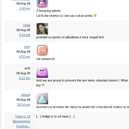
08 Aug 08
2:49 pm
2 Amazing talents
Lol iti dai seama cu cati sau culcat astea
Delia
08 Aug 08
3:24 pm
probabil ca pentru ei atitudinea e totul. stupid bch
meK
08 Aug 08
5:01 pm
vai steaua lor
ozN
08 Aug 08
5:21 pm
And we are proud to present the two twins retarded sisters ! What 
but ?!
default
08 Aug 08
10:24 pm
accentu ca accentu dar daca nu arata nici o bucata de tzatza nu a
Today’s 10
[…] Indigo iz in ză haus […]
Blogosphere
Quickies :