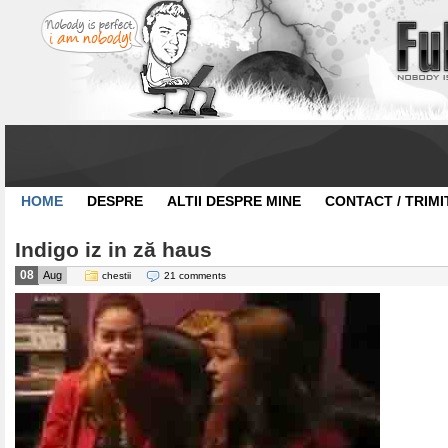
HOME
DESPRE
ALTII DESPRE MINE
CONTACT / TRIMI
Indigo iz in ză haus
08
Aug
chestii
21 comments