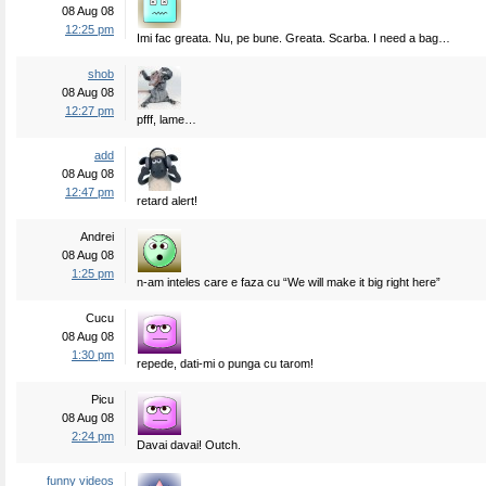
08 Aug 08
12:25 pm
Imi fac greata. Nu, pe bune. Greata. Scarba. I need a bag…
shob
08 Aug 08
12:27 pm
pfff, lame…
add
08 Aug 08
12:47 pm
retard alert!
Andrei
08 Aug 08
1:25 pm
n-am inteles care e faza cu “We will make it big right here”
Cucu
08 Aug 08
1:30 pm
repede, dati-mi o punga cu tarom!
Picu
08 Aug 08
2:24 pm
Davai davai! Outch.
funny videos