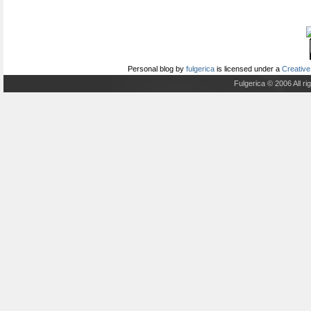
Personal blog
by
fulgerica
is licensed under a
Creative
Fulgerica © 2006 All r