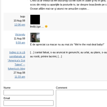
Cred că ar trebui să fim bucuroşi că ele sunt în State şi nu în ţară; a
scos din minţi cu apariţiile la posturile tv, iar despre boacănele pe 
Ocean aflăm mai rar şi atunci ne amuzăm copios…
bojo
10 Aug 08
12:06 pm
lindi(c)go …
Victorelu
11 Aug 08
9:59 am
E de apreciat ca macar nu au mai zis “We’re the real deal baby!”
Indigo iz in ză
[…] cantat falsat, s-au aruncat in genunchi, au urlat, au plans, s-au
semifainals at
au rostit, printre lacrimi, […]
“America’s Got
Talent” --
fulgerica’s blog
27 Aug 08
11:33 am
Nume
Comment
Email