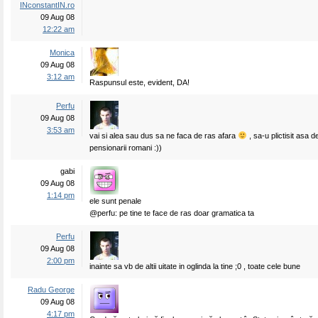
INconstantIN.ro
09 Aug 08
12:22 am
Monica
09 Aug 08
3:12 am
Raspunsul este, evident, DA!
Perfu
09 Aug 08
3:53 am
vai si alea sau dus sa ne faca de ras afara
, sa-u plictisit asa d
pensionarii romani :))
gabi
09 Aug 08
1:14 pm
ele sunt penale
@perfu: pe tine te face de ras doar gramatica ta
Perfu
09 Aug 08
2:00 pm
inainte sa vb de altii uitate in oglinda la tine ;0 , toate cele bune
Radu George
09 Aug 08
4:17 pm