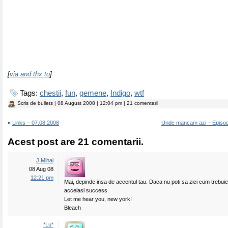
[
via and thx to
]
Tags:
chestii
,
fun
,
gemene
,
Indigo
,
wtf
Scris de
bullets
| 08 August 2008 | 12:04 pm | 21 comentarii
«
Links – 07.08.2008
Unde mancam azi – Episod
Acest post are 21 comentarii.
J.Mihai
08 Aug 08
12:21 pm
Mai, depinde insa de accentul tau. Daca nu poti sa zici cum trebuie
accelasi success.
Let me hear you, new york!
Bleach
*Lu*