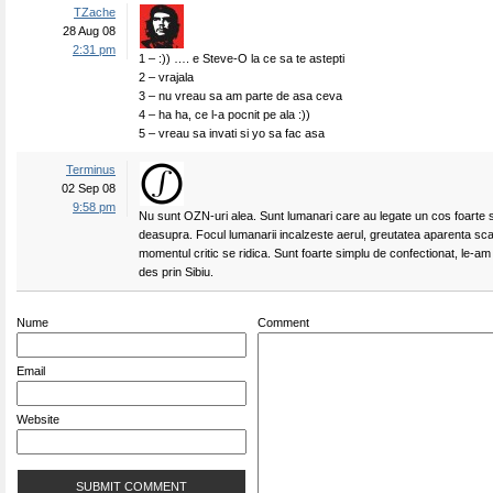
TZache
28 Aug 08
2:31 pm
1 – :)) …. e Steve-O la ce sa te astepti
2 – vrajala
3 – nu vreau sa am parte de asa ceva
4 – ha ha, ce l-a pocnit pe ala :))
5 – vreau sa invati si yo sa fac asa
Terminus
02 Sep 08
9:58 pm
Nu sunt OZN-uri alea. Sunt lumanari care au legate un cos foarte s
deasupra. Focul lumanarii incalzeste aerul, greutatea aparenta sca
momentul critic se ridica. Sunt foarte simplu de confectionat, le-am
des prin Sibiu.
Nume
Comment
Email
Website