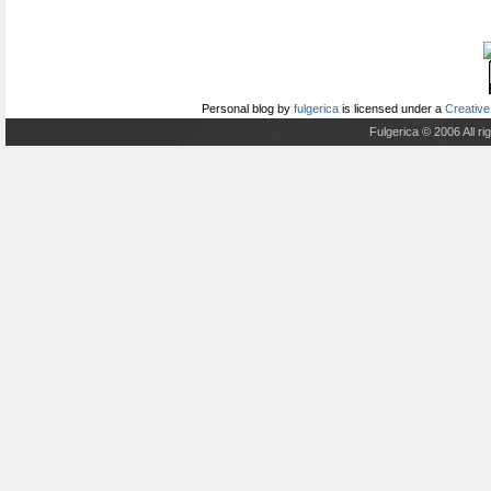
Personal blog
by
fulgerica
is licensed under a
Creative
Fulgerica © 2006 All r