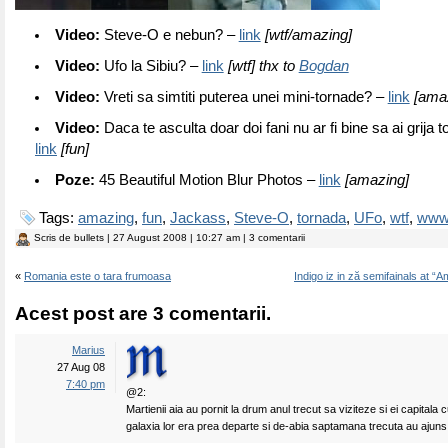
Video:
Steve-O e nebun? –
link
[wtf/amazing]
Video:
Ufo la Sibiu? –
link
[wtf] thx to
Bogdan
Video:
Vreti sa simtiti puterea unei mini-tornade? –
link
[amaz
Video:
Daca te asculta doar doi fani nu ar fi bine sa ai grija t
link
[fun]
Poze:
45 Beautiful Motion Blur Photos –
link
[amazing]
Tags:
amazing
,
fun
,
Jackass
,
Steve-O
,
tornada
,
UFo
,
wtf
,
ww
Scris de
bullets
| 27 August 2008 | 10:27 am | 3 comentarii
«
Romania este o tara frumoasa
Indigo iz in ză semifainals at “A
Acest post are 3 comentarii.
Marius
27 Aug 08
7:40 pm
@2:
Martienii aia au pornit la drum anul trecut sa viziteze si ei capitala c
galaxia lor era prea departe si de-abia saptamana trecuta au ajun