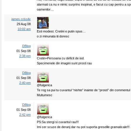
alarmati ca nu e nimic surprins inopinat, e facut cu cap pentru a sp
oamenilor…
james crissilv
29 Aug 08
10:02 am
Esti modest. Cretini e putin spus…
o zi minunata iti doresc
DBlog
01 Sep 08
2:38 pm
Cretin=Persoana cu deficit de iod.
Specimenele din imagini sunt prosti rau
DBlog
01 Sep 08
2:40 pm
@fulgerica
Te rog sa pui tu cuvantul “nishte” inainte de “prosti” din commentu
Multumesc
DBlog
01 Sep 08
2:42 pm
@fulgerica
PS:Sa stergi si cuvantul rau!!!
Imi cer scuze de deranj dar nu pot suporta greselile gramaticale!!!