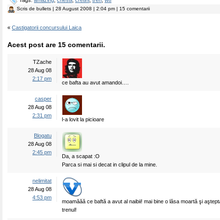
Tags:
amazing
,
chestii
,
cretini
,
tren
,
wtf
Scris de
bullets
| 28 August 2008 | 2:04 pm | 15 comentarii
«
Castigatorii concursului Laica
Acest post are 15 comentarii.
TZache
28 Aug 08
2:17 pm
ce bafta au avut amandoi….
casper
28 Aug 08
2:31 pm
l-a lovit la picioare
Blogatu
28 Aug 08
2:45 pm
Da, a scapat :O
Parca si mai si decat in clipul de la mine.
nelimitat
28 Aug 08
4:53 pm
moamăăă ce baftă a avut al naibii! mai bine o lăsa moartă şi aştep
trenul!