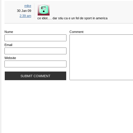
mike
30 Jan 09
2:39 am
ce idiot…. dar stiu ca e un fel de sport in america
Nume
Comment
Email
Website