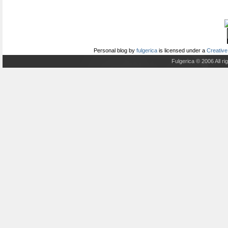
Personal blog
by
fulgerica
is licensed under a
Creative
Fulgerica © 2006 All r