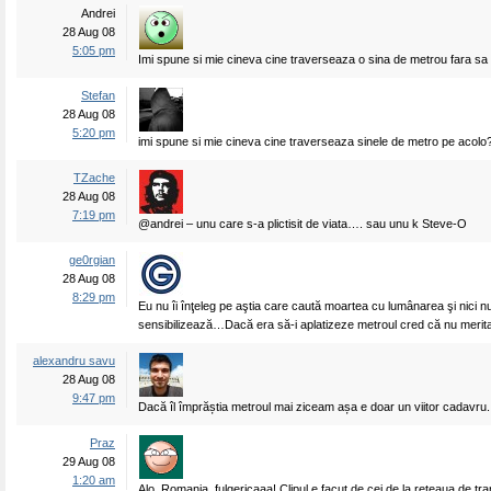
Andrei
28 Aug 08
5:05 pm
Imi spune si mie cineva cine traverseaza o sina de metrou fara sa
Stefan
28 Aug 08
5:20 pm
imi spune si mie cineva cine traverseaza sinele de metro pe acolo?
TZache
28 Aug 08
7:19 pm
@andrei – unu care s-a plictisit de viata…. sau unu k Steve-O
ge0rgian
28 Aug 08
8:29 pm
Eu nu îi înţeleg pe aştia care caută moartea cu lumânarea şi nici 
sensibilizează…Dacă era să-i aplatizeze metroul cred că nu merit
alexandru savu
28 Aug 08
9:47 pm
Dacă îl împrăștia metroul mai ziceam așa e doar un viitor cadavru.
Praz
29 Aug 08
1:20 am
Alo, Romania, fulgericaaa! Clipul e facut de cei de la reteaua de tr