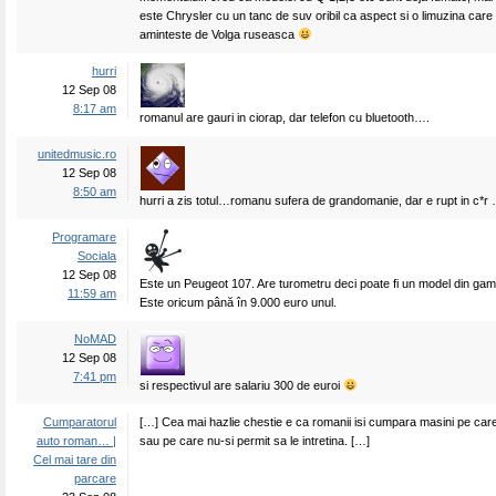
este Chrysler cu un tanc de suv oribil ca aspect si o limuzina care 
aminteste de Volga ruseasca
hurri
12 Sep 08
8:17 am
romanul are gauri in ciorap, dar telefon cu bluetooth….
unitedmusic.ro
12 Sep 08
8:50 am
hurri a zis totul…romanu sufera de grandomanie, dar e rupt in c*r
Programare
Sociala
12 Sep 08
Este un Peugeot 107. Are turometru deci poate fi un model din gama 
11:59 am
Este oricum până în 9.000 euro unul.
NoMAD
12 Sep 08
7:41 pm
si respectivul are salariu 300 de euroi
Cumparatorul
[…] Cea mai hazlie chestie e ca romanii isi cumpara masini pe care 
auto roman… |
sau pe care nu-si permit sa le intretina. […]
Cel mai tare din
parcare