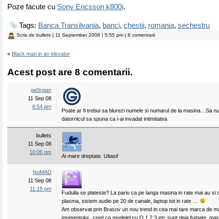
Poze facute cu
Sony Ericsson k800i
.
Tags:
Banca Transilvania
,
banci
,
chestii
,
romania
,
sechestru
Scris de
bullets
| 11 September 2008 | 5:55 pm | 8 comentarii
«
Black man in an elevator
Acest post are 8 comentarii.
ge0rgian
11 Sep 08
6:54 pm
Poate ar fi trebui sa blurezi numele si numarul de la masina…Sa n
datornicul sa spuna ca i-ai invadat intimitatea
bullets
11 Sep 08
10:06 pm
Ai mare dreptate. Uitasi!
NoMAD
11 Sep 08
11:19 pm
Fudulia se plateste? La pariu ca pe langa masina in rate mai au si 
plasma, sistem audio pe 20 de canale, laptop tot in rate …
Am observat prin Brasov un nou trend in cea mai tare marca de m
momentului.. cred ca modelel cu Q 1,2,3 etc sunt deja fumate, ma