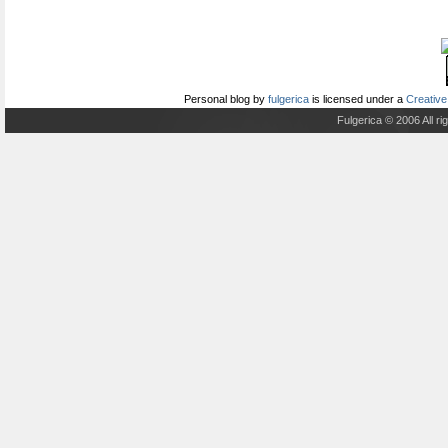
Personal blog
by
fulgerica
is licensed under a
Creative
Fulgerica © 2006 All r