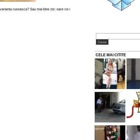
varianta ruseasca? Sau mai bine zis: oare ce-i
CELE MAI CITITE