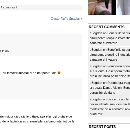
4 comentarii
Gusto Fluffy Snacks
»
RECENT COMMENTS
eBogdan
on
Beneficiile scau
birou pentru copii: o investitie
sanatate si invatare
eBogdan
on
Beneficiile scau
 la noi.
birou pentru copii: o investitie
sanatate si invatare
eBogdan
on
Pomparea apei c
si eficienta: Descopera mo
 au femei frumoase si se bat pentru ele
presiune inalta pe benzina 
eBogdan
on
Descopera magi
la scoala Dance Vision: Benef
cursurilor de dans
eBogdan
on
De ce tricourile
personalizate sunt cea mai 
modalitate de a sarbatori an
nuntii tale
ram sigur că o să fie bătaie. aşa e la ruşi o stare de
u de la faptul că au creierul plat ca bancnota! tot de la
RECENT POSTS