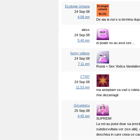
Ecologie Umana
24 Sep 08
4:08 pm
De aia la noi s-a termina dup
alexx
24 Sep 08
5:40 pm
ei poate nu au avut sex…
funny videos
24 Sep 08
7:11 pm
Rusia = Sex Vodca Vandali
CTI97
24 Sep 08
11:53 pm
ma asteptam sa vad o rulet
/me dezamagit
Gicupisicu
25 Sep 08
4:45 pm
SUPREM!
La noi au putut doar sa prezin
subdezvoltata vor zice altii)
deschisa in care ceea ce cauti