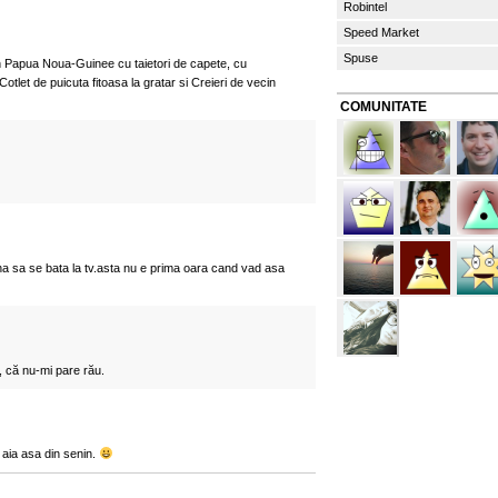
Robintel
Speed Market
Spuse
apua Noua-Guinee cu taietori de capete, cu
otlet de puicuta fitoasa la gratar si Creieri de vecin
COMUNITATE
una sa se bata la tv.asta nu e prima oara cand vad asa
, că nu-mi pare rău.
t aia asa din senin.