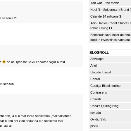
Iran war – the movie
Noul film Spiderman (Brand
Calul de 14 milioane $
a sezonul 2!
Adio, Jackie Chan! Chinezii
robotul Kung FU
Beneficiile scaunelor de biro
copii: o investitie in sanatate
BLOGROLL
Anvelope
sm
de aci lipseste Sexu ca votca sigur a fost …
Ariel
Blog de Travel
Cabral
a ruseasca …
Castiga Bitcoin online!
Contrasens
Criserb
Dana's Quilling Blog
nwradu
te sex, la ei e mai libera societatea (mai salbateca,
Ovidiu Sîrb
, dar eu nu pot zice decat ca e o societate mai
, aia ai.
piticu