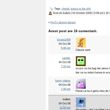
Tags:
chestii
,
trance is the sh!t
Scris de
bullets
| 04 October 2008 | 5:09 pm | 16 
«
ProTv despre bloguri
Acest post are 16 comentarii.
Grupa1408
04 Oct 08
5:46 pm
Classic tune
xander
04 Oct 08
7:33 pm
scuze ca ma bag dar piesa nu
dar sa nu induci lumea in ero
funny videos
04 Oct 08
7:46 pm
Pacat ca nu e genu meu de
bullets
04 Oct 08
11:50 pm
@xander – las’ ca-i bine ca-i