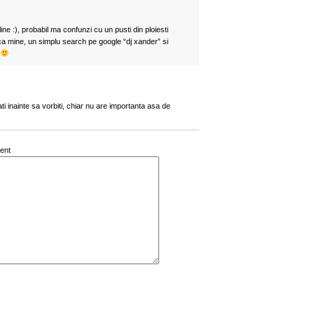
line :), probabil ma confunzi cu un pusti din ploiesti
ca mine, un simplu search pe google “dj xander” si
ti inainte sa vorbiti, chiar nu are importanta asa de
ent