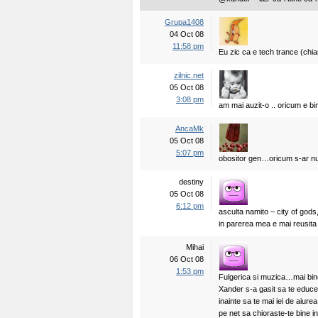
Grupa1408
04 Oct 08
11:58 pm
Eu zic ca e tech trance (chia
zilnic.net
05 Oct 08
3:08 pm
am mai auzit-o .. oricum e bi
AncaMk
05 Oct 08
5:07 pm
obositor gen…oricum s-ar n
destiny
05 Oct 08
6:12 pm
asculta namito – city of gods
in parerea mea e mai reusita
Mihai
06 Oct 08
1:53 pm
Fulgerica si muzica…mai bine i
Xander s-a gasit sa te educe
inainte sa te mai iei de aiure
pe net sa chioraste-te bine 