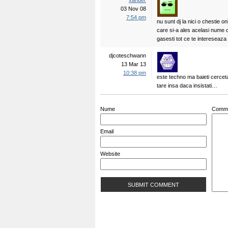
xander
03 Nov 08
7:54 pm
nu sunt dj la nici o chestie on
care si-a ales acelasi nume 
gasesti tot ce te intereseaza
djcoteschwann
13 Mar 13
10:38 pm
este techno ma baieti cerceta
tare insa daca insistati…
Nume
Comm
Email
Website