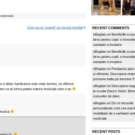
comentarii
Cum sa nu “spargi” un record mondial
»
RECENT COMMENTS
eBogdan
on
Beneficiile scau
birou pentru copii: o investitie
sanatate si invatare
eBogdan
on
Beneficiile scau
birou pentru copii: o investitie
sanatate si invatare
eBogdan
on
Pomparea apei c
si eficienta: Descopera mo
presiune inalta pe benzina 
 e deloc hardtrance este chiar techno, no offence
eBogdan
on
Descopera magi
are ca isi strica putina cultura muzicala care o au
la scoala Dance Vision: Benef
cursurilor de dans
eBogdan
on
De ce tricourile
personalizate sunt cea mai 
 muzica
modalitate de a sarbatori an
nuntii tale
RECENT POSTS
 educi tu.