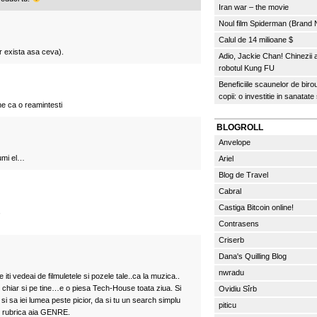
Iran war – the movie
Noul film Spiderman (Brand
Calul de 14 milioane $
r exista asa ceva).
Adio, Jackie Chan! Chinezii
robotul Kung FU
Beneficiile scaunelor de biro
copii: o investitie in sanatate
ne ca o reamintesti
BLOGROLL
Anvelope
umi el…
Ariel
Blog de Travel
Cabral
Castiga Bitcoin online!
,
Contrasens
Criserb
Dana's Quilling Blog
nwradu
ti vedeai de filmuletele si pozele tale..ca la muzica..
 chiar si pe tine…e o piesa Tech-House toata ziua. Si
Ovidiu Sîrb
a si sa iei lumea peste picior, da si tu un search simplu
piticu
in rubrica aia GENRE.