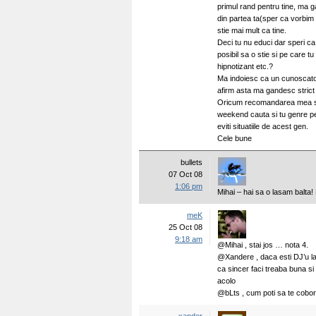
primul rand pentru tine, ma 
din partea ta(sper ca vorbim
stie mai mult ca tine.
Deci tu nu educi dar speri c
posibil sa o stie si pe care tu
hipnotizant etc.?
Ma indoiesc ca un cunoscator
afirm asta ma gandesc strict
Oricum recomandarea mea sim
weekend cauta si tu genre pe 
eviti situatiile de acest gen.
Cele bune
bullets
07 Oct 08
1:06 pm
Mihai – hai sa o lasam balta! 
meK
25 Oct 08
9:18 am
@Mihai , stai jos … nota 4.
@Xandere , daca esti DJ’u la
ca sincer faci treaba buna si 
acolo
@bLts , cum poti sa te cobori