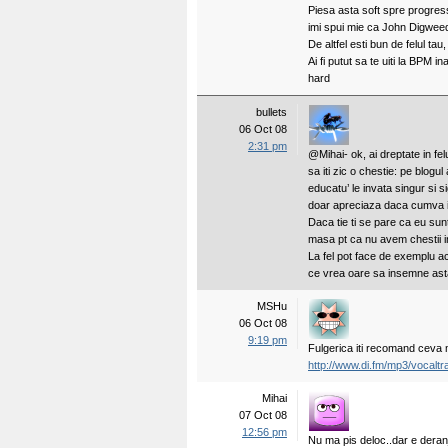
Piesa asta soft spre progre
imi spui mie ca John Digwe
De altfel esti bun de felul tau
Ai fi putut sa te uiti la BPM 
hard
bullets
06 Oct 08
2:31 pm
@Mihai- ok, ai dreptate in fe
sa iti zic o chestie: pe blogu
educatu’ le invata singur si 
doar apreciaza daca cumva i
Daca tie ti se pare ca eu sun
masa pt ca nu avem chestii in
La fel pot face de exemplu acu
ce vrea oare sa insemne ast
MSHu
06 Oct 08
9:19 pm
Fulgerica iti recomand ceva 
http://www.di.fm/mp3/vocaltr
Mihai
07 Oct 08
12:56 pm
Nu ma pis deloc..dar e deranj