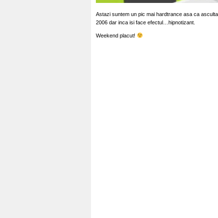
Astazi suntem un pic mai hardtrance asa ca ascultam
2006 dar inca isi face efectul…hipnotizant.
Weekend placut!