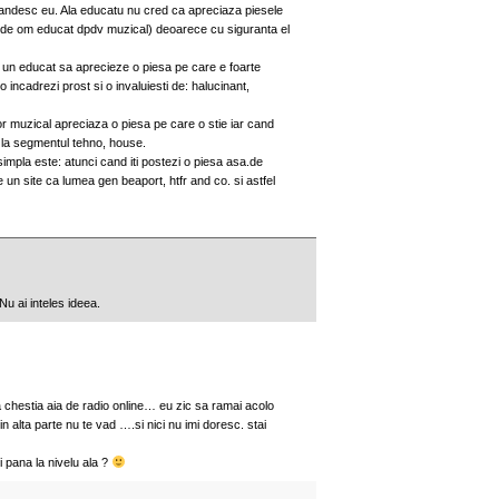
gandesc eu. Ala educatu nu cred ca apreciaza piesele
 de om educat dpdv muzical) deoarece cu siguranta el
a un educat sa aprecieze o piesa pe care e foarte
 o incadrezi prost si o invaluiesti de: halucinant,
 muzical apreciaza o piesa pe care o stie iar cand
 la segmentul tehno, house.
pla este: atunci cand iti postezi o piesa asa.de
un site ca lumea gen beaport, htfr and co. si astfel
Nu ai inteles ideea.
 chestia aia de radio online… eu zic sa ramai acolo
in alta parte nu te vad ….si nici nu imi doresc. stai
 pana la nivelu ala ?