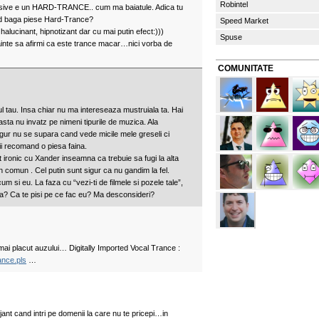
Robintel
ssive e un HARD-TRANCE.. cum ma baiatule. Adica tu
ed baga piese Hard-Trance?
Speed Market
, halucinant, hipnotizant dar cu mai putin efect:)))
Spuse
inainte sa afirmi ca este trance macar…nici vorba de
COMUNITATE
lul tau. Insa chiar nu ma intereseaza mustruiala ta. Hai
l asta nu invatz pe nimeni tipurile de muzica. Ala
sigur nu se supara cand vede micile mele greseli ci
i recomand o piesa faina.
t ironic cu Xander inseamna ca trebuie sa fugi la alta
 comun . Cel putin sunt sigur ca nu gandim la fel.
m si eu. La faza cu “vezi-ti de filmele si pozele tale”,
a? Ca te pisi pe ce fac eu? Ma desconsideri?
mai placut auzului… Digitally Imported Vocal Trance :
ance.pls
…
ant cand intri pe domenii la care nu te pricepi…in