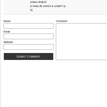
sclavu draku!!
si restu de ziceti k is urate!!>:p
X(
Nume
Comment
Email
Website