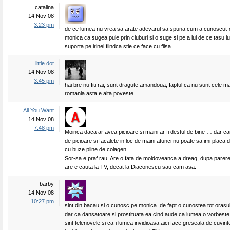
catalina
14 Nov 08
3:23 pm
de ce lumea nu vrea sa arate adevarul sa spuna cum a cunoscut-o 
monica ca sugea pule prin cluburi si o suge si pe a lui de ce tasu lu
suporta pe irinel fiindca stie ce face cu fiisa
little dot
14 Nov 08
3:45 pm
hai bre nu fiti rai, sunt dragute amandoua, faptul ca nu sunt cele m
romania asta e alta poveste.
All You Want
14 Nov 08
7:48 pm
Moinca daca ar avea picioare si maini ar fi destul de bine … dar can
de picioare si facalete in loc de maini atunci nu poate sa imi placa d
cu buze pline de colagen.
Sor-sa e praf rau. Are o fata de moldoveanca a dreaq, dupa parer
are e cauta la TV, decat la Diaconescu sau cam asa.
barby
14 Nov 08
10:27 pm
sint din bacau si o cunosc pe monica ,de fapt o cunostea tot orasul s
dar ca dansatoare si prostituata.ea cind aude ca lumea o vorbeste
sint telenovele si ca-i lumea invidioasa.aici face greseala de cuvin