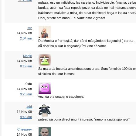
12:25 am
mdaaa. esti un individios, las ca stiu io. Individiosule. (mama, ce b
burtica, acum sa faca repede poze, ca dupa ce mai mananca ceva
balabuste, mai ales a mica, de-a dat de bine si baga-n iea ca spart
Deci, pt fete am nunai 1 cuvant: este 2 grase!
Ivy
14 Nov 08
2:04 am
Da Monica e frumuşică, dar când mă gândesc la şotul ei ( care a …
că doar nu a luat-o degeaba) îmi vine să vomit…
Magic
14 Nov 08
8:19 am
Sa ma arda focu da amandoua sunt urate. Sunt femei de 100 de or
si nici nu dau cur la mosi.
0xfc
14 Nov 08
9:23 am
vezi ca ti-a scapat o cacofonie.
add
14 Nov 08
9:45 am
puteau sa puna direct anunt in presa: “ramona cauta sponsor”
Cheeprey
14 Nov 08