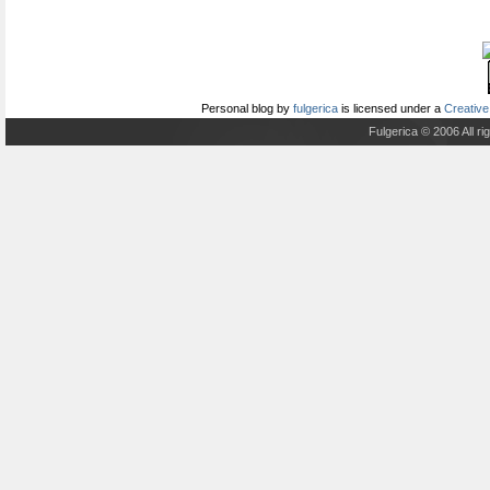
Personal blog
by
fulgerica
is licensed under a
Creative
Fulgerica © 2006 All r