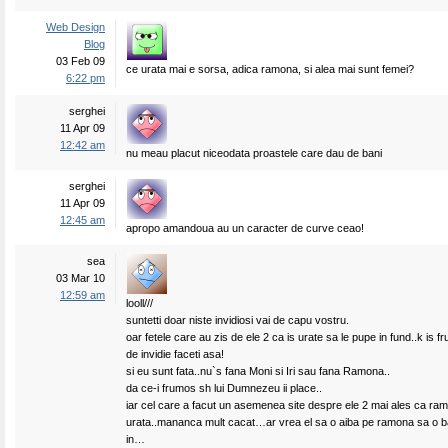
Web Design
Blog
03 Feb 09
ce urata mai e sorsa, adica ramona, si alea mai sunt femei?
6:22 pm
serghei
11 Apr 09
12:42 am
nu meau placut niceodata proastele care dau de bani
serghei
11 Apr 09
12:45 am
apropo amandoua au un caracter de curve ceao!
sea
03 Mar 10
12:59 am
looll///
suntetti doar niste invidiosi vai de capu vostru.
oar fetele care au zis de ele 2 ca is urate sa le pupe in fund..k is 
de invidie faceti asa!
si eu sunt fata..nu`s fana Moni si Iri sau fana Ramona..
da ce-i frumos sh lui Dumnezeu ii place..
iar cel care a facut un asemenea site despre ele 2 mai ales ca ramo
urata..mananca mult cacat…ar vrea el sa o aiba pe ramona sa o b
in…