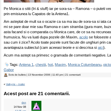
Pe Monica o stiti (Iri & stuff) iar pe sora-sa – Ramona – o puteti v
prin emisiunea lu Capatos de la Antena1.
Am asteptat de mult sa o ocazie ca sa ma iau de sora-sa si iata ca
mi se pare doar mie sau Ramona e cam stramba (gura mare, buze 
asta facand si o comparatia cu Monica care, de ce sa nu recunoas
frumusica. Nu va luati dupa pozele din Maxim,
acolo
se foloseste a
sau cum ii zice? Acolo toate pozele sunt facute din unghiuri prin ca
avantajeaza subiectul (cam aceeasi teorie e si descrisa si
aici
).
Acum ma astept sa primesc o gramada de comentarii negative. La
Tags:
Antena 1
,
chestii
,
hot
,
Maxim
,
Monica Columbeanu
,
picto
Gabor
Scris de
bullets
| 13 November 2008 | 11:40 pm | 21 comentarii
«
Valkyrie – trailer
Acest post are 21 comentarii.
dxn
14 Nov 08