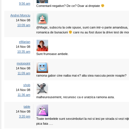
9:56 am
Comentarii negative? De ce? Doar ai dreptate
Andrei Monciu
14 Nov 08
10:09 am
@Magic, subscriu la cele spuse, sunt cam intr-o parte amandoua, 
romanica de bunaciuni
care nu au fost duse la drive test de mos
eMarian
14 Nov 08
10:35 am
Sunt frumoase ambele.
motopoint
14 Nov 08
11:09 am
ramona gabor cine naiba mai e? alta stea nascuta peste noapte?
shob
14 Nov 08
11:36 am
malheureusement, recunosc ca e uratzica ramona asta.
table
14 Nov 08
3:20 pm
Toate tembelele sunt sexsimboluri la noi si iesi pe strada si vezi nijte
pica fata ….