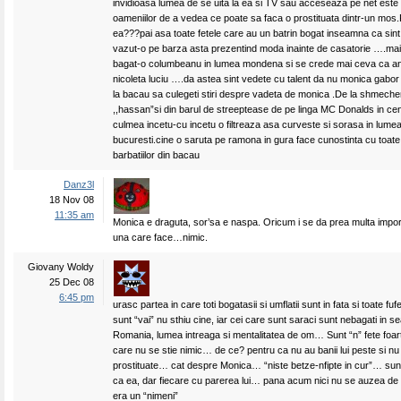
invidioasa lumea de se uita la ea si TV sau acceseaza pe net este 
oameniilor de a vedea ce poate sa faca o prostituata dintr-un mos.
ea???pai asa toate fetele care au un batrin bogat inseamna ca sin
vazut-o pe barza asta prezentind moda inainte de casatorie ….mai 
bagat-o columbeanu in lumea mondena si se crede mai ceva ca a
nicoleta luciu ….da astea sint vedete cu talent da nu monica gabor :)
la bacau sa culegeti stiri despre vadeta de monica .De la shmeche
,,hassan”si din barul de streeptease de pe linga MC Donalds in ce
culmea incetu-cu incetu o filtreaza asa curveste si sorasa in lume
bucuresti.cine o saruta pe ramona in gura face cunostinta cu toate 
barbatiilor din bacau
Danz3l
18 Nov 08
11:35 am
Monica e draguta, sor’sa e naspa. Oricum i se da prea multa impor
una care face…nimic.
Giovany Woldy
25 Dec 08
6:45 pm
urasc partea in care toti bogatasii si umflatii sunt in fata si toate fu
sunt “vai” nu sthiu cine, iar cei care sunt saraci sunt nebagati in 
Romania, lumea intreaga si mentalitatea de om… Sunt “n” fete foa
care nu se stie nimic… de ce? pentru ca nu au banii lui peste si nu
prostituate… cat despre Monica… “niste betze-nfipte in cur”… sunt
ca ea, dar fiecare cu parerea lui… pana acum nici nu se auzea de
era un “nimeni”