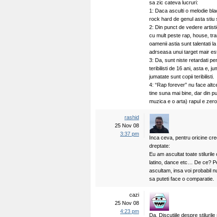
sa zic cateva lucruri:
1: Daca asculti o melodie bla
rock hard de genul asta stiu 
2: Din punct de vedere artis
cu mult peste rap, house, tra
oamenii astia sunt talentati l
adrseasa unui target mair es
3: Da, sunt niste retardati p
teribilisti de 16 ani, asta e, 
jumatate sunt copii teribilisti.
4: “Rap forever” nu face altc
tine suna mai bine, dar din pu
muzica e o arta) rapul e zero
rashid
25 Nov 08
3:37 pm
Inca ceva, pentru oricine cr
dreptate:
Eu am ascultat toate stilurile
latino, dance etc… De ce? Pen
ascultam, insa voi probabil n
sa puteti face o comparatie.
cazi
25 Nov 08
4:23 pm
Da. Discutiile despre stiluri