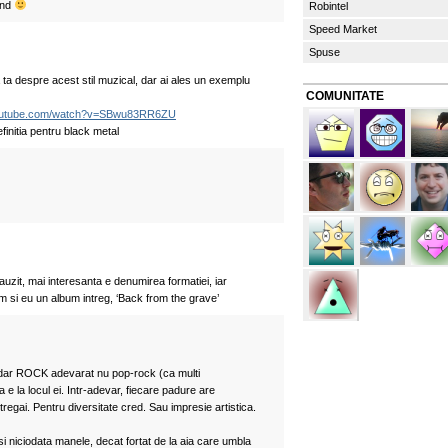
and
Robintel
Speed Market
Spuse
ta despre acest stil muzical, dar ai ales un exemplu
COMUNITATE
youtube.com/watch?v=SBwu83RR6ZU
initia pentru black metal
uzit, mai interesanta e denumirea formatiei, iar
m si eu un album intreg, ‘Back from the grave’
 dar ROCK adevarat nu pop-rock (ca multi
e la locul ei. Intr-adevar, fiecare padure are
utregai. Pentru diversitate cred. Sau impresie artistica.
i niciodata manele, decat fortat de la aia care umbla