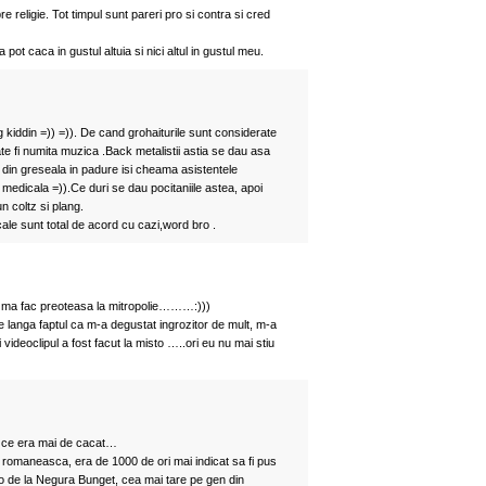
re religie. Tot timpul sunt pareri pro si contra si cred
ot caca in gustul altuia si nici altul in gustul meu.
 kiddin =)) =)). De cand grohaiturile sunt considerate
e fi numita muzica .Back metalistii astia se dau asa
 din greseala in padure isi cheama asistentele
e medicala =)).Ce duri se dau pocitaniile astea, apoi
n coltz si plang.
cale sunt total de acord cu cazi,word bro .
 ma fac preoteasa la mitropolie………:)))
 langa faptul ca m-a degustat ingrozitor de mult, m-a
videoclipul a fost facut la misto …..ori eu nu mai stiu
te ce era mai de cacat…
pa romaneasca, era de 1000 de ori mai indicat sa fi pus
ideo de la Negura Bunget, cea mai tare pe gen din