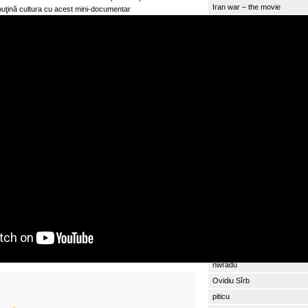
Iran war – the movie
uţină cultura cu acest mini-documentar
Noul film Spiderman (Brand
Calul de 14 milioane $
Adio, Jackie Chan! Chinezii
robotul Kung FU
Beneficiile scaunelor de biro
copii: o investitie in sanatate
BLOGROLL
Anvelope
Ariel
Blog de Travel
Cabral
Castiga Bitcoin online!
Contrasens
Criserb
Dana's Quilling Blog
nwradu
Ovidiu Sîrb
piticu