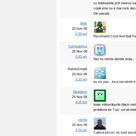
cu telefoanele prin metrou s
copiii
emo
nu e mai rock dec
Din pacate.
Melk
25 Nov 08
2:39 pm
Recomand Cock And Ball Tort
Computerica
25 Nov 08
2:43 pm
Nici nu merita atentie astia..
RaInInGmaN
25 Nov 08
3:10 pm
eu zic pas…inca ma intreb e
Sleepless
25 Nov 08
3:25 pm
toate videoclipurile black met
problema lor ? ps: voi ati int
rashid
25 Nov 08
3:34 pm
Cateva lucruri, nu sunt ascul