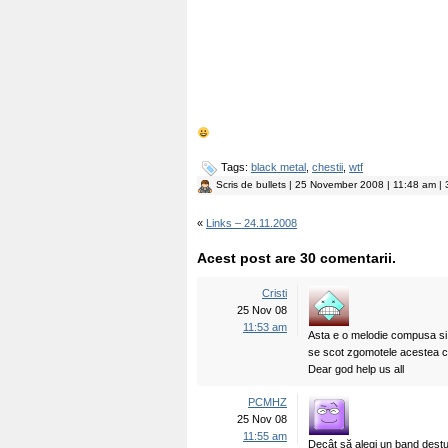
Tags:
black metal
,
chestii
,
wtf
Scris de
bullets
| 25 November 2008 | 11:48 am | 
«
Links – 24.11.2008
Acest post are 30 comentarii.
Cristi
25 Nov 08
11:53 am
Asta e o melodie compusa si 
se scot zgomotele acestea c
Dear god help us all
PCMHZ
25 Nov 08
11:55 am
Decât să alegi un band destu