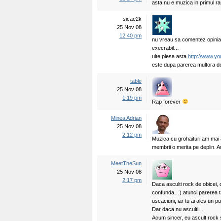
asta nu e muzica in primul r
sicae2k
25 Nov 08
12:40 pm
nu vreau sa comentez opinia 
execrabil…
uite piesa asta
http://www.
este dupa parerea multora def
table
25 Nov 08
1:19 pm
Rap forever
Minea Adrian
25 Nov 08
2:12 pm
Muzica cu grohaituri am mai a
membrii o merita pe deplin. A
MeetTheSun
25 Nov 08
2:17 pm
Daca asculti rock de obicei,
confunda…) atunci parerea ta 
uscaciuni, iar tu ai ales un p
Dar daca nu asculti…
Acum sincer, eu ascult rock s