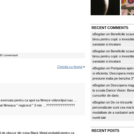
RECENT COMMENTS
eBogdan
on
Beneficiile scau
birou pentru copii: o investitie
sanatate si invatare
eBogdan
on
Beneficiile scau
30 comentarii
birou pentru copii: o investitie
sanatate si invatare
Chestia cu feonul
»
eBogdan
on
Pomparea apei c
si eficienta: Descopera mo
presiune inalta pe benzina 
eBogdan
on
Descopera magi
la scoala Dance Vision: Benef
cursurilor de dans
exersata pentru ca apoi sa filmeze videoclipul sau …
eBogdan
on
De ce tricourile
at filmeaza ” regizorul ” 3 min …????????????????
personalizate sunt cea mai 
modalitate de a sarbatori an
nuntii tale
RECENT POSTS
l de obscur din zona Black Metal probabil pentru ca