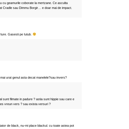
au cu geamurile coborate la mertzane. Ce asculta
at Cradle sau Dimmu Borgir… e doar mai de impact.
ure. Gasesti pe Iutub.
 mai urat genul asta decat manelele?sau invers?
al sunt filmate in padure ? astia sunt hippie sau care e
eles vreun vers ? sau exista versuri ?
tator de black, nu-mi place blackul. cu toate astea pot