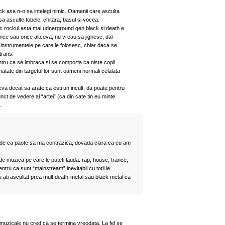
ck asa n-o sa intelegi nimic. Oamenii care asculta
sa asculte tobele, chitara, basul si vocea.
tic rockul asta mai udnerground gen black si death e
nce sau orice altceva, nu vreau sa jignesc, dar
a instrumentele pe care le folosesc, chiar daca se
trans.
entru ca se imbraca si se comporta ca niste copii
jumatate din targetul lor sunt oameni normali celalata
eva decat sa arate ca esti un incult, da poate pentru
nct de vedere al “artei” (ca din cate tin eu minte
.
ede ca paote sa ma contrazica, dovada clara ca eu am
 de muzica pe care le puteti lauda: rap, house, trance,
tru ca sunt “mainstream” inevitabil cu totii le
u ati ascultat prea mult death-metal sau black metal ca
le muzicale nu cred ca se termina vreodata. La fel se