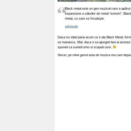
Black metal este un gen muzical care a apărut
expansiune a stilurilor de metal “extrem”. Black
metal, cu care se înrudeşte.
wikipedia
Daca nu stiati pana acum ce e ala Black Metal, for
se mananca. Sfat: daca o sa ajungeti fani ai acestui 
spuneti ca sunteti
emo
si scapati usor.
Sincer, pe mine genul asta de muzica ma cam dep