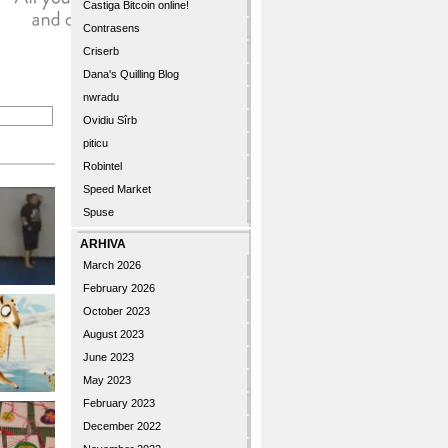
Castiga Bitcoin online!
Contrasens
Criserb
Dana's Quilling Blog
nwradu
Ovidiu Sîrb
piticu
Robintel
Speed Market
Spuse
ARHIVA
March 2026
February 2026
October 2023
August 2023
June 2023
May 2023
February 2023
December 2022