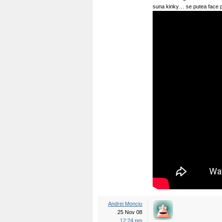
suna kinky… se putea face p
Andrei Monciu
25 Nov 08
12:24 pm