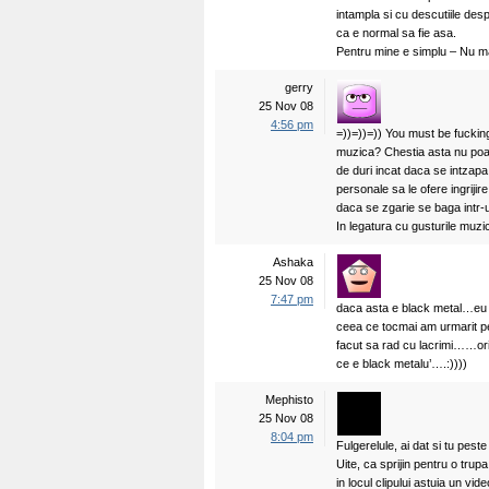
intampla si cu descutiile desp
ca e normal sa fie asa.
Pentru mine e simplu – Nu ma p
gerry
25 Nov 08
4:56 pm
=))=))=)) You must be fucking
muzica? Chestia asta nu poat
de duri incat daca se intzapa
personale sa le ofere ingrijir
daca se zgarie se baga intr-u
In legatura cu gusturile muzi
Ashaka
25 Nov 08
7:47 pm
daca asta e black metal…eu
ceea ce tocmai am urmarit pe
facut sa rad cu lacrimi……ori 
ce e black metalu’….:))))
Mephisto
25 Nov 08
8:04 pm
Fulgerelule, ai dat si tu pes
Uite, ca sprijin pentru o tru
in locul clipului astuia un v