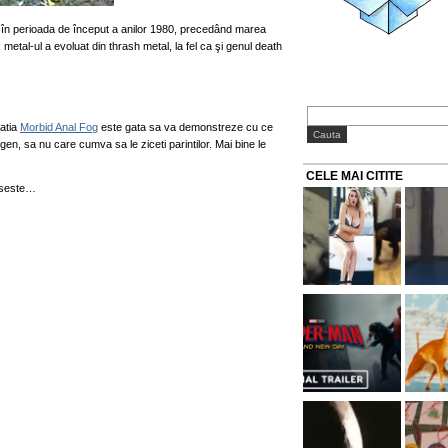
 în perioada de început a anilor 1980, precedând marea
 metal-ul a evoluat din thrash metal, la fel ca şi genul death
matia
Morbid Anal Fog
este gata sa va demonstreze cu ce
gen, sa nu care cumva sa le ziceti parintilor. Mai bine le
CELE MAI CITITE
aseste…