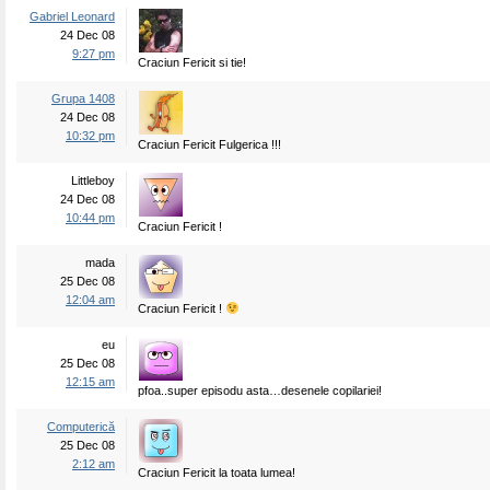
Gabriel Leonard
24 Dec 08
9:27 pm
Craciun Fericit si tie!
Grupa 1408
24 Dec 08
10:32 pm
Craciun Fericit Fulgerica !!!
Littleboy
24 Dec 08
10:44 pm
Craciun Fericit !
mada
25 Dec 08
12:04 am
Craciun Fericit !
eu
25 Dec 08
12:15 am
pfoa..super episodu asta…desenele copilariei!
Computerică
25 Dec 08
2:12 am
Craciun Fericit la toata lumea!