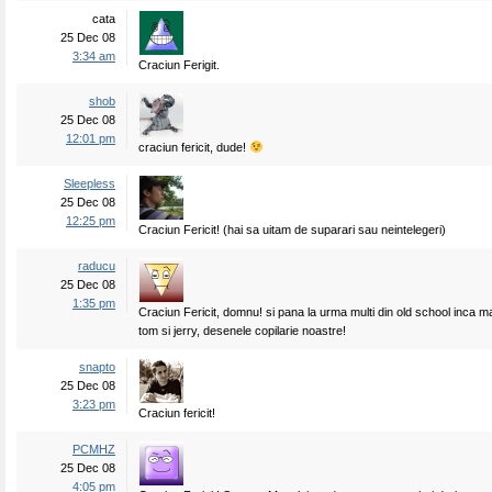
cata
25 Dec 08
3:34 am
Craciun Ferigit.
shob
25 Dec 08
12:01 pm
craciun fericit, dude!
Sleepless
25 Dec 08
12:25 pm
Craciun Fericit! (hai sa uitam de suparari sau neintelegeri)
raducu
25 Dec 08
1:35 pm
Craciun Fericit, domnu! si pana la urma multi din old school inca ma
tom si jerry, desenele copilarie noastre!
snapto
25 Dec 08
3:23 pm
Craciun fericit!
PCMHZ
25 Dec 08
4:05 pm