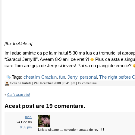
[thx to Aleksa]
Imi aduc aminte ca pe la minutul 5:30 ma lua cu tremurici si apro
“Saracul Jerry!!!”. Aveam 8-9 ani, ce vreti?!
Plus ca asta e singur
care Tom are grija de Jerry si invers! Pai sa nu plangi de emotie?
Tags:
chestiim Craciun
,
fun
,
Jerry
,
personal
,
The night before 
Scris de
bullets
| 24 December 2008 | 8:41 pm | 19 comentarii
«
Can’t wrap this!
Acest post are 19 comentarii.
meK
24 Dec 08
8:55 pm
Liniste si pace … ne vedem acasa de rev! !! !