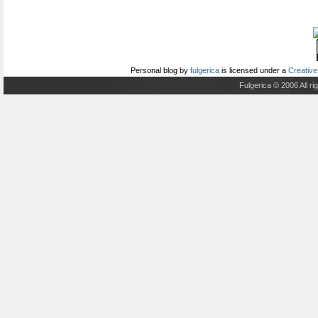
Personal blog
by
fulgerica
is licensed under a
Creative
Fulgerica © 2006 All r