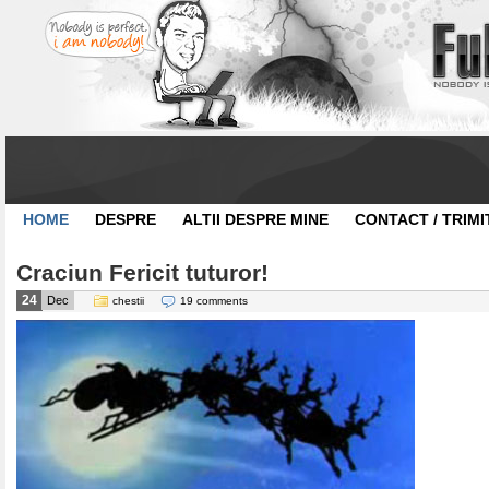
HOME
DESPRE
ALTII DESPRE MINE
CONTACT / TRIMI
Craciun Fericit tuturor!
24
Dec
chestii
19 comments