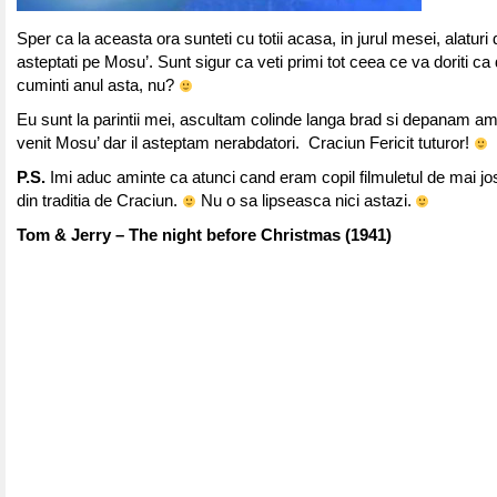
Sper ca la aceasta ora sunteti cu totii acasa, in jurul mesei, alaturi de
asteptati pe Mosu’. Sunt sigur ca veti primi tot ceea ce va doriti ca 
cuminti anul asta, nu?
Eu sunt la parintii mei, ascultam colinde langa brad si depanam amin
venit Mosu’ dar il asteptam nerabdatori. Craciun Fericit tuturor!
P.S.
Imi aduc aminte ca atunci cand eram copil filmuletul de mai jo
din traditia de Craciun.
Nu o sa lipseasca nici astazi.
Tom & Jerry – The night before Christmas
(1941)