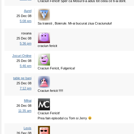
Craciun Fericit! Sper ca Mosul ti-a adus tot ceea ce ti-ai dorit.
Aurel
25 Dec 08
5:08 pm
Sa traiesti , Boierule. Mi-ai bucurat ziua Craciunului!
roxana
25 Dec 08
5:36 pm
craciun fericit
Jocuri Online
25 Dec 08
5:46 pm
Craciun Fericit, Fulgerica!
table pe bani
25 Dec 08
7:12 pm
Craciun fericit !!!!!
Mihai
26 Dec 08
11:35 am
Craciun Fericit!
Prea fain episodul cu Tom si Jerry
Lexis
26 Dec 08