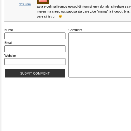
9:33 pm
asta e cel mai frumos episod din tom si jerry dpmdv, si trebuie sa
mereu ma creep out papusa aia care zice “mama” la inceput. brrr
pare sinistru…
Nume
Comment
Email
Website