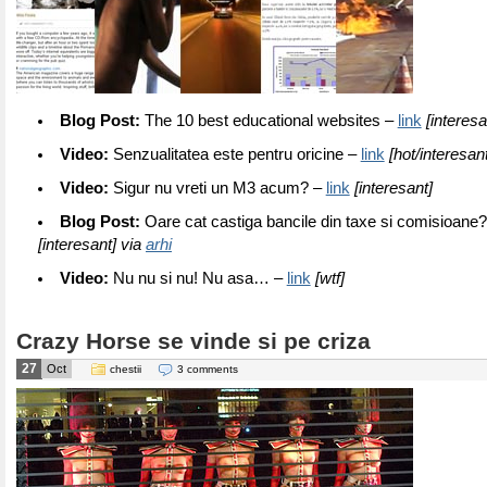
Blog Post:
The 10 best educational websites –
link
[interesa
Video:
Senzualitatea este pentru oricine –
link
[hot/interesant
Video:
Sigur nu vreti un M3 acum? –
link
[interesant]
Blog Post:
Oare cat castiga bancile din taxe si comisioane?
[interesant] via
arhi
Video:
Nu nu si nu! Nu asa… –
link
[wtf]
Crazy Horse se vinde si pe criza
27
Oct
chestii
3 comments