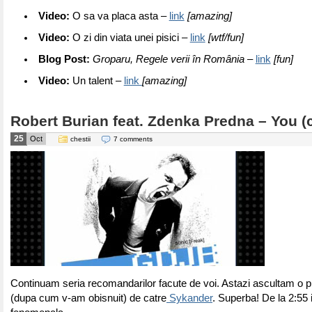
Video:
O sa va placa asta –
link
[amazing]
Video:
O zi din viata unei pisici –
link
[wtf/fun]
Blog Post:
Groparu, Regele verii în România
–
link
[fun]
Video:
Un talent –
link
[amazing]
Robert Burian feat. Zdenka Predna – You (
25
Oct
chestii
7 comments
Continuam seria recomandarilor facute de voi. Astazi ascultam o p
(dupa cum v-am obisnuit) de catre
Sykander
. Superba! De la 2:55 