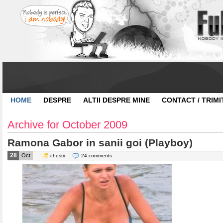
HOME
DESPRE
ALTII DESPRE MINE
CONTACT / TRIMI
Archive for October 2009
Ramona Gabor in sanii goi (Playboy)
28
Oct
chestii
24 comments