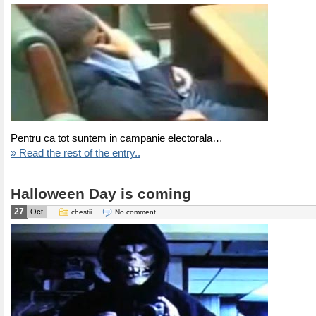
Pentru ca tot suntem in campanie electorala…
» Read the rest of the entry..
Halloween Day is coming
27
Oct
chestii
No comment