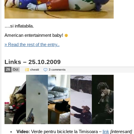
….si inflatabila.
American entertainment baby!
» Read the rest of the entry..
Links – 25.10.2009
26
Oct
chestii
3 comments
Video:
Verde pentru biciclete la Timisoara –
link
[interesant]