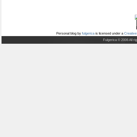
Personal blog
by
fulgerica
is licensed under a
Creative
Fulgerica © 2006 All r