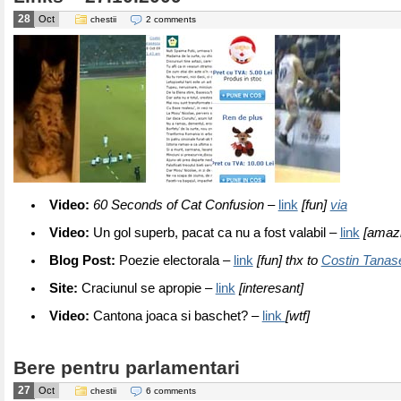
28
Oct
chestii
2 comments
Video:
60 Seconds of Cat Confusion
–
link
[fun]
via
Video:
Un gol superb, pacat ca nu a fost valabil –
link
[amaz
Blog Post:
Poezie electorala –
link
[fun] thx to
Costin Tanas
Site:
Craciunul se apropie –
link
[interesant]
Video:
Cantona joaca si baschet? –
link
[wtf]
Bere pentru parlamentari
27
Oct
chestii
6 comments