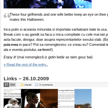
These four girlfriends and one wife better keep an eye on their
mates this Halloween.
Inca putin si aceasta minunata si importata sarbatoare bate la usa.
Break.com s-au gandit sa faca o mica compilatie cu cele mai tari
p
asta facute, desigur, doar asupra reprezentantelor sexului slab. (Ba
pula mea
in pace? Pot sa romenglezesc ce vreau eu? Comentati
i
ala e esenta postului,
ce fmm!
!)
Enjoy it!
(mai romengleză iz getin betăr as taim gouz bai)
» Read the rest of the entry..
Links – 26.10.2009
27
Oct
chestii
3 comments