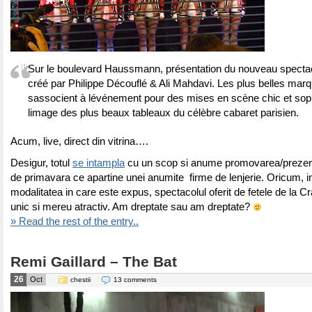
Sur le boulevard Haussmann, présentation du nouveau spectac
créé par Philippe Découflé & Ali Mahdavi. Les plus belles marq
sassocient à lévénement pour des mises en scène chic et soph
limage des plus beaux tableaux du célèbre cabaret parisien.
Acum, live, direct din vitrina….
Desigur, totul
se intampla
cu un scop si anume promovarea/prezent
de primavara ce apartine unei anumite firme de lenjerie. Oricum, in
modalitatea in care este expus, spectacolul oferit de fetele de la 
unic si mereu atractiv. Am dreptate sau am dreptate?
» Read the rest of the entry..
Remi Gaillard – The Bat
26
Oct
chestii
13 comments