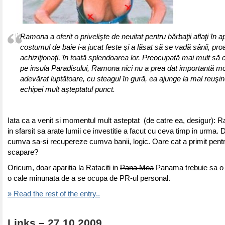
Ramona a oferit o privelişte de neuitat pentru bărbaţii aflaţi în 
costumul de baie i-a jucat feste şi a lăsat să se vadă sânii, pro
achiziţionaţi, în toată splendoarea lor. Preocupată mai mult să 
pe insula Paradisului, Ramona nici nu a prea dat importantă m
adevărat luptătoare, cu steagul în gură, ea ajunge la mal reuşi
echipei mult aşteptatul punct.
Iata ca a venit si momentul mult asteptat (de catre ea, desigur): 
in sfarsit sa arate lumii ce investitie a facut cu ceva timp in urma. 
cumva sa-si recupereze cumva banii, logic. Oare cat a primit pen
scapare?
Oricum, doar aparitia la Rataciti in
Pana Mea
Panama trebuie sa o f
o cale minunata de a se ocupa de PR-ul personal.
» Read the rest of the entry..
Links – 27.10.2009