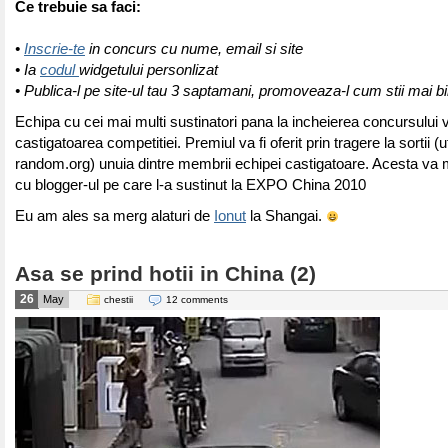
Ce trebuie sa faci:
•
Inscrie-te
in concurs cu nume, email si site
• Ia
codul
widgetului personlizat
• Publica-l pe site-ul tau 3 saptamani, promoveaza-l cum stii mai b
Echipa cu cei mai multi sustinatori pana la incheierea concursului v
castigatoarea competitiei. Premiul va fi oferit prin tragere la sortii (ut
random.org) unuia dintre membrii echipei castigatoare. Acesta va
cu blogger-ul pe care l-a sustinut la EXPO China 2010
Eu am ales sa merg alaturi de
Ionut
la Shangai.
Asa se prind hotii in China (2)
26
May
chestii
12 comments