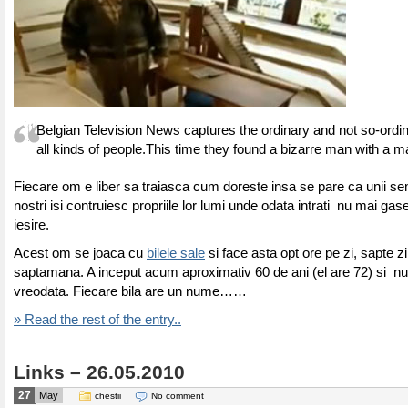
Belgian Television News captures the ordinary and not so-ordin
all kinds of people.This time they found a bizarre man with a ma
Fiecare om e liber sa traiasca cum doreste insa se pare ca unii se
nostri isi contruiesc propriile lor lumi unde odata intrati nu mai ga
iesire.
Acest om se joaca cu
bilele sale
si face asta opt ore pe zi, sapte zi
saptamana. A inceput acum aproximativ 60 de ani (el are 72) si nu s
vreodata. Fiecare bila are un nume……
» Read the rest of the entry..
Links – 26.05.2010
27
May
chestii
No comment