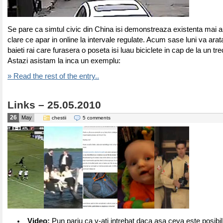
Se pare ca simtul civic din China isi demonstreaza existenta mai a
clare ce apar in online la intervale regulate. Acum sase luni va ar
baieti rai care furasera o poseta isi luau biciclete in cap de la un tr
Astazi asistam la inca un exemplu:
» Read the rest of the entry..
Links – 25.05.2010
26
May
chestii
5 comments
Video:
Pun pariu ca v-ati intrebat daca asa ceva este posibil 