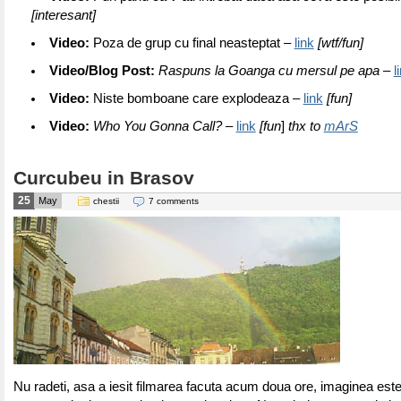
[interesant]
Video:
Poza de grup cu final neasteptat –
link
[wtf/fun]
Video/Blog Post:
Raspuns la Goanga cu mersul pe apa
–
l
Video:
Niste bomboane care explodeaza –
link
[fun]
Video:
Who You Gonna Call?
–
link
[fun
]
thx to
mArS
Curcubeu in Brasov
25
May
chestii
7 comments
Nu radeti, asa a iesit filmarea facuta acum doua ore, imaginea este