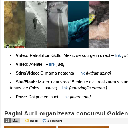
Video:
Petrolul din Golful Mexic se scurge in direct –
link
[wt
Video:
Atentie!! –
link
[wtf]
Stire/Video:
O mama neatenta –
link
[wtf/amazing]
Site/Flash:
M-am jucat vreo 15 minute aici, realizarea si sun
fantastice (folositi tastele) –
link
[amazing/interesant]
Poze:
Doi prieteni buni –
link
[interesant]
Pagini Aurii organizeaza concursul Golde
26
May
chestii
1 comment