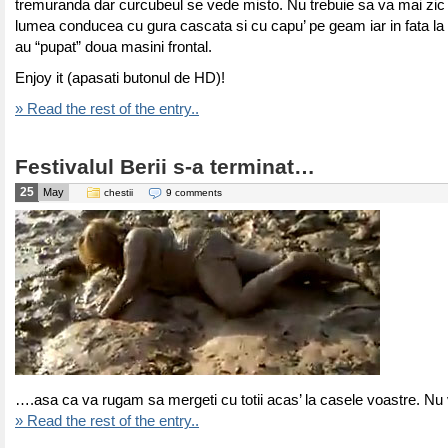
tremuranda dar curcubeul se vede misto. Nu trebuie sa va mai zic
lumea conducea cu gura cascata si cu capu’ pe geam iar in fata l
au “pupat” doua masini frontal.
Enjoy it (apasati butonul de HD)!
» Read the rest of the entry..
Festivalul Berii s-a terminat…
25
May
chestii
9 comments
….asa ca va rugam sa mergeti cu totii acas’ la casele voastre. Nu 
» Read the rest of the entry..