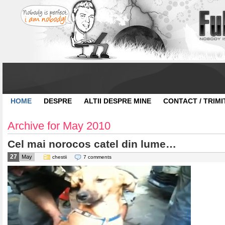
HOME
DESPRE
ALTII DESPRE MINE
CONTACT / TRIMI
Archive for May 2010
Cel mai norocos catel din lume…
27
May
chestii
7 comments