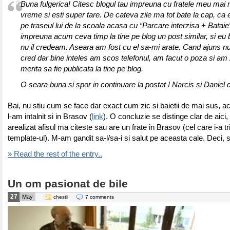
Buna fulgerica! Citesc blogul tau impreuna cu fratele meu mai
vreme si esti super tare. De cateva zile ma tot bate la cap, ca
pe traseul lui de la scoala acasa cu “Parcare interzisa + Batai
impreuna acum ceva timp la tine pe blog un post similar, si eu b
nu il credeam. Aseara am fost cu el sa-mi arate. Cand ajuns 
cred dar bine inteles am scos telefonul, am facut o poza si am 
merita sa fie publicata la tine pe blog.
O seara buna si spor in continuare la postat ! Narcis si Daniel d
Bai, nu stiu cum se face dar exact cum zic si baietii de mai sus, ace
l-am intalnit si in Brasov (
link
). O concluzie se distinge clar de aici, 
arealizat afisul ma citeste sau are un frate in Brasov (cel care i-a tr
template-ul). M-am gandit sa-l/sa-i si salut pe aceasta cale. Deci, 
» Read the rest of the entry..
Un om pasionat de bile
27
May
chestii
7 comments