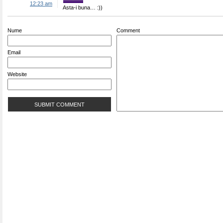
12:23 am
Asta-i buna… :))
Nume
Comment
Email
Website