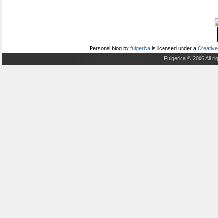
Personal blog
by
fulgerica
is licensed under a
Creative
Fulgerica © 2006 All r