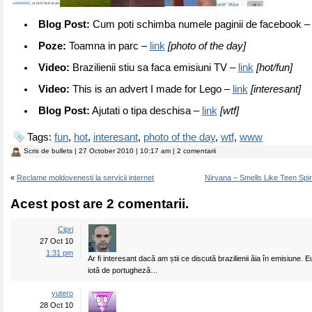
Blog Post:
Cum poti schimba numele paginii de facebook 
Poze:
Toamna in parc –
link
[photo of the day]
Video:
Brazilienii stiu sa faca emisiuni TV –
link
[hot/fun]
Video:
This is an advert I made for Lego –
link
[interesant]
Blog Post:
Ajutati o tipa deschisa –
link
[wtf]
Tags:
fun
,
hot
,
interesant
,
photo of the day
,
wtf
,
www
Scris de
bullets
| 27 October 2010 | 10:17 am | 2 comentarii
«
Reclame moldovenesti la servicii internet
Nirvana – Smells Like Teen Spir
Acest post are 2 comentarii.
Cipri
27 Oct 10
1:31 pm
Ar fi interesant dacă am știi ce discută brazilienii ăia în emisiune. 
iotă de portugheză…
yutero
28 Oct 10