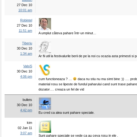
27 Dec 10
10:01 am
Robintel
27 Dec 10
11:51 am
A umplut câteva pahare într-un minut…
Tiberiu
30 Dec 10
1:34 am
Ar fii util la festivalurile berii de pe la noi cu ocazia asta primesti si 
ValsiS
30 Dec 10
4:06 pm
cum functioneaza ? …
daca nu stiu nu ma simt bine :)) …. prob
material rosu se lipeste de fundul paharului cand sunt trase pahare
dozator…. creaza un fel de vid
bullets
30 Dec 10
4:42 pm
Eu cred ca alea sunt pahare speciale.
kim
02 Jan 11
3:07 am
Sunt pahare speciale se vede ca au ceva rosu in ele .