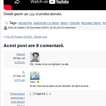
Detalii gasim pe
site
-ul producatorului.
Tags:
amazing
,
automat cu bere
,
bere
,
chestii
,
dozator bere
,
In
Scris de
bullets
| 26 December 2010 | 11:01 pm | 8 comentarii
«
Top 10 Pranks of 2010 – Break.com
Acest post are 8 comentarii.
Manuel
26 Dec 10
11:56 pm
Ok, vreau si eu un dozator ca ala.
A.
27 Dec 10
12:07 am
Tare.
N-am mai vazut pana acum dozator de tipul acesta…
Pentru baruri
[…] Fulgerică. […]
aglomerate |
Totul despre
băuturi