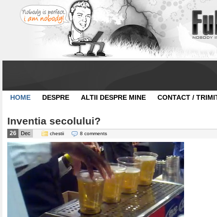
HOME
DESPRE
ALTII DESPRE MINE
CONTACT / TRIMI
Inventia secolului?
26
Dec
chestii
8 comments