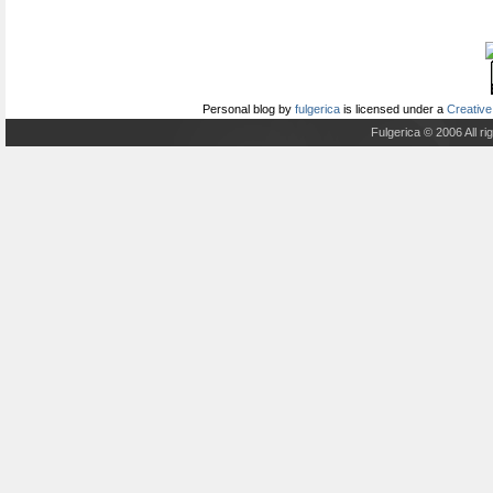
Personal blog
by
fulgerica
is licensed under a
Creative
Fulgerica © 2006 All r