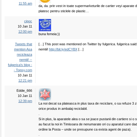
11:55 am
da, da. prin vest in toate supermarketurile de cartier veyi aparate 
platesc pentru sticlele de plastic…
cipoc
10 Jan 11
12:00 pm
buna femeia:))
Tweets that
[…] This post was mentioned on Twitter by fulgerica. fulgerica said
mention Asa
nemtii!
http://bit.ly/edCYBX
[…]
recicleaza
nemtii! --
fulgerica's blog -
- Topsy.com
10 Jan 11
12:21 pm
Eddie_666
10 Jan 11
12:39 pm
La noi decat sa plateasca in plus taxa de reciclare, o sa refuze 3 
orice produs in ambalaj reciclabil.
.
Si in plus, la aparatele alea o sa se joace pustanii din cartiere si o 
au facut la noi in Timisoara de nenumarate ori cu aparatul care dad
ordine la Posta – unde se presupune ca exista agent de paza).
.