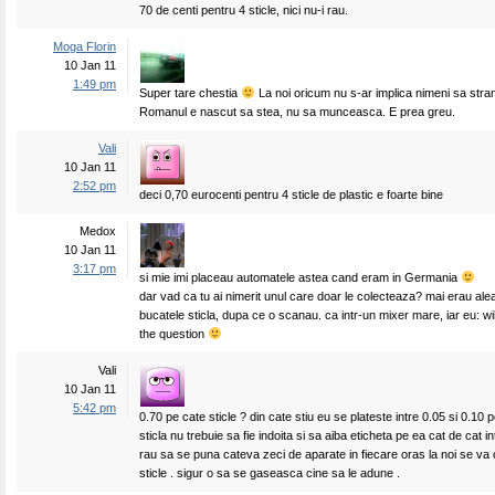
70 de centi pentru 4 sticle, nici nu-i rau.
Moga Florin
10 Jan 11
1:49 pm
Super tare chestia
La noi oricum nu s-ar implica nimeni sa stra
Romanul e nascut sa stea, nu sa munceasca. E prea greu.
Vali
10 Jan 11
2:52 pm
deci 0,70 eurocenti pentru 4 sticle de plastic e foarte bine
Medox
10 Jan 11
3:17 pm
si mie imi placeau automatele astea cand eram in Germania
dar vad ca tu ai nimerit unul care doar le colecteaza? mai erau al
bucatele sticla, dupa ce o scanau. ca intr-un mixer mare, iar eu: will
the question
Vali
10 Jan 11
5:42 pm
0.70 pe cate sticle ? din cate stiu eu se plateste intre 0.05 si 0.10 pe
sticla nu trebuie sa fie indoita si sa aiba eticheta pe ea cat de cat in
rau sa se puna cateva zeci de aparate in fiecare oras la noi se va 
sticle . sigur o sa se gaseasca cine sa le adune .