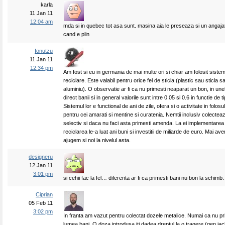
karla
11 Jan 11
12:04 am
mda si in quebec tot asa sunt. masina aia le preseaza si un angaj
cand e plin
Ionutzu
11 Jan 11
12:34 pm
Am fost si eu in germania de mai multe ori si chiar am folosit sistem
reciclare. Este valabil pentru orice fel de sticla (plastic sau sticla 
aluminiu). O observatie ar fi ca nu primesti neaparat un bon, in unel
direct banii si in general valorile sunt intre 0.05 si 0.6 in functie de tip
Sistemul lor e functional de ani de zile, ofera si o activitate in folosu
pentru cei amarati si mentine si curatenia. Nemtii inclusiv colectea
selectiv si daca nu faci asta primesti amenda. La ei implementarea
reciclarea le-a luat ani buni si investitii de miliarde de euro. Mai a
ajugem si noi la nivelul asta.
designeru
12 Jan 11
3:01 pm
si cehii fac la fel… diferenta ar fi ca primesti bani nu bon la schim
Ciprian
05 Feb 11
3:02 pm
In franta am vazut pentru colectat dozele metalice. Numai ca nu p
lumea bani. O doza introdusa iti dadea dreptul la o tragere (gen jac