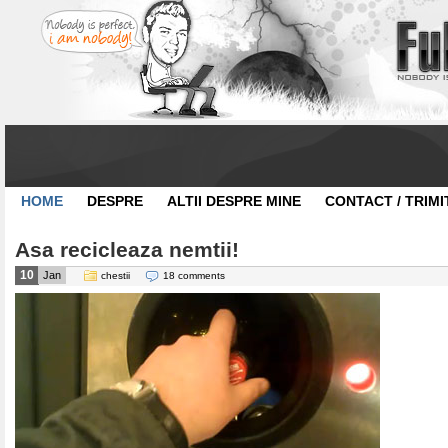
HOME
DESPRE
ALTII DESPRE MINE
CONTACT / TRIMI
Asa recicleaza nemtii!
10
Jan
chestii
18 comments