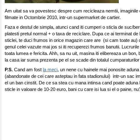
Am uitat sa va povestesc despre cum recicleaza nemtii, imaginile 
filmate in Octombrie 2010, intr-un supermarket de cartier.
Faza e destul de simpla, atunci cand iti cumperi o sticla de suc/be
platesti pretul normal + o taxa de reciclare. Dupa ce ai terminat de 
sticlei, te duci frumos in orice magazin care are (si cam toate au)
genul celei vazute mai jos si iti recuperezi frumos banutii. Lucrurile
toata lumea e fericita. Ahh, sa nu uit, masina iti elibereaza un bon, b
la casa iar suma prezenta pe el se scade din totalul cumparaturilor 
P.S.
Cand am fost
la meci
, un nene cu hainele mai ponosite aduna 
(abandonate de cei care asteptau in fata stadionului) intr-un sac i
el un ban cinstit. De ce sa stea cu mana intinsa cand poate aduna 
sticle in valoare de 10-20 euro, bani cu care isi lua si el o paine, nu