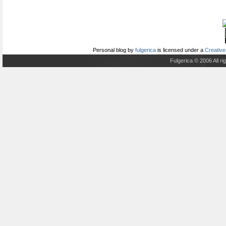
Personal blog
by
fulgerica
is licensed under a
Creative
Fulgerica © 2006 All r