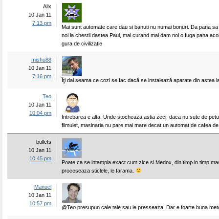
Alix
10 Jan 11
7:13 pm
Mai sunt automate care dau si banuti nu numai bonuri. Da pana sa 
noi la chestii dastea Paul, mai curand mai dam noi o fuga pana aco
gura de civilizatie
mishu88
10 Jan 11
7:16 pm
Îţi dai seama ce cozi se fac dacă se instalează aparate din astea l
Teo
10 Jan 11
10:04 pm
Intrebarea e alta. Unde stocheaza astia zeci, daca nu sute de petu
filmulet, masinaria nu pare mai mare decat un automat de cafea de 
bullets
10 Jan 11
10:45 pm
Poate ca se intampla exact cum zice si Medox, din timp in timp ma
proceseaza sticlele, le farama.
Manuel
10 Jan 11
10:57 pm
@Teo presupun cale taie sau le presseaza. Dar e foarte buna meto