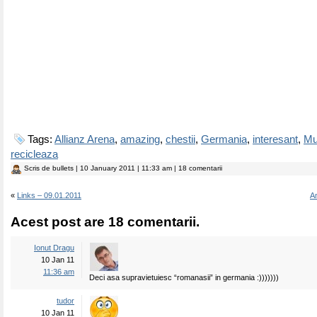
Tags:
Allianz Arena
,
amazing
,
chestii
,
Germania
,
interesant
,
Mu
recicleaza
Scris de
bullets
| 10 January 2011 | 11:33 am | 18 comentarii
«
Links – 09.01.2011
An
Acest post are 18 comentarii.
Ionut Dragu
10 Jan 11
11:36 am
Deci asa supravietuiesc “romanasii” in germania :)))))))
tudor
10 Jan 11