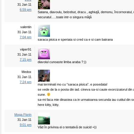
31 Jan 11
6:59 pm
Satana, diavoulu, belzebut, dracu , aghiuţă, demonu, încornoratul, 
necuratul…..toate intr-o singura mâţã
valentin
31 Jan 11
7:04 pm
saraca pisica e speriata si cred ca e si cam batrana
viiper91
31 Jan 11
7:15 pm
diavolul cunoaste limba araba ?:))
Medox
31 Jan 11
7:24 pm
mai terminati mo cu “saraca pisica”. e posedata!
se vede de la o posta din iad. cineva sa-si caute exorcizatorul din 
sune.
sa-mi faca mie dinastea ca in urmatoarea secunda iau cutitul din s
here kitty, kitty.
Moga Florin
31 Jan 11
9:01 pm
Văd în privirea ei o tentativă de suicid =))