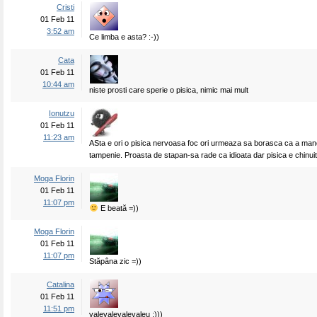
Cristi
01 Feb 11
3:52 am
Ce limba e asta? :-))
Cata
01 Feb 11
10:44 am
niste prosti care sperie o pisica, nimic mai mult
Ionutzu
01 Feb 11
11:23 am
ASta e ori o pisica nervoasa foc ori urmeaza sa borasca ca a man
tampenie. Proasta de stapan-sa rade ca idioata dar pisica e chinuit
Moga Florin
01 Feb 11
11:07 pm
E beată =))
Moga Florin
01 Feb 11
11:07 pm
Stăpâna zic =))
Catalina
01 Feb 11
11:51 pm
valevalevalevaleu :)))