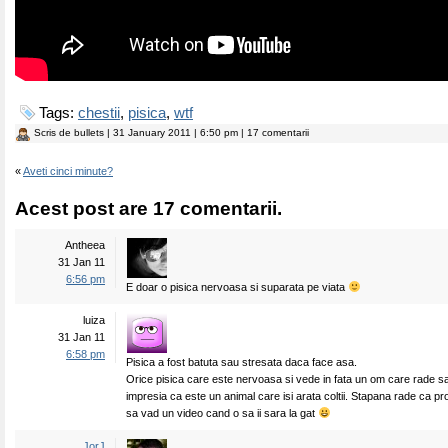
Tags:
chestii
,
pisica
,
wtf
Scris de
bullets
| 31 January 2011 | 6:50 pm | 17 comentarii
«
Aveti cinci minute?
Acest post are 17 comentarii.
Antheea
31 Jan 11
6:56 pm
E doar o pisica nervoasa si suparata pe viata
luiza
31 Jan 11
6:58 pm
Pisica a fost batuta sau stresata daca face asa.
Orice pisica care este nervoasa si vede in fata un om care rade s
impresia ca este un animal care isi arata coltii. Stapana rade ca pro
sa vad un video cand o sa ii sara la gat
JorJ