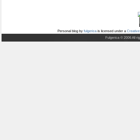
Personal blog
by
fulgerica
is licensed under a
Creative
Fulgerica © 2006 All r