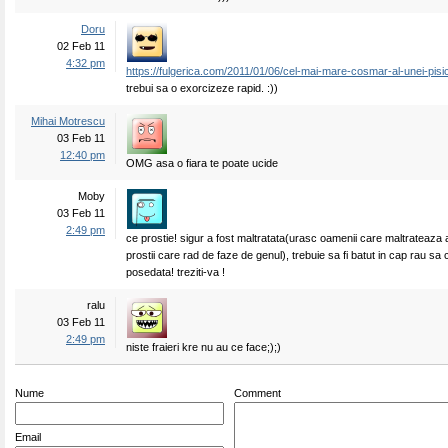
Doru
02 Feb 11
4:32 pm
https://fulgerica.com/2011/01/06/cel-mai-mare-cosmar-al-unei-pisic
trebui sa o exorcizeze rapid. :))
Mihai Motrescu
03 Feb 11
12:40 pm
OMG asa o fiara te poate ucide
Moby
03 Feb 11
2:49 pm
ce prostie! sigur a fost maltratata(urasc oamenii care maltrateaza 
prostii care rad de faze de genul), trebuie sa fi batut in cap rau sa 
posedata! treziti-va !
ralu
03 Feb 11
2:49 pm
niste fraieri kre nu au ce face;);)
Nume
Comment
Email