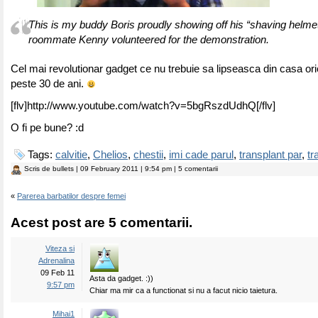
This is my buddy Boris proudly showing off his “shaving helme
roommate Kenny volunteered for the demonstration.
Cel mai revolutionar gadget ce nu trebuie sa lipseasca din casa ori
peste 30 de ani.
[flv]http://www.youtube.com/watch?v=5bgRszdUdhQ[/flv]
O fi pe bune? :d
Tags:
calvitie
,
Chelios
,
chestii
,
imi cade parul
,
transplant par
,
tr
Scris de
bullets
| 09 February 2011 | 9:54 pm | 5 comentarii
«
Parerea barbatilor despre femei
Acest post are 5 comentarii.
Viteza si
Adrenalina
09 Feb 11
Asta da gadget. :))
9:57 pm
Chiar ma mir ca a functionat si nu a facut nicio taietura.
Mihai1