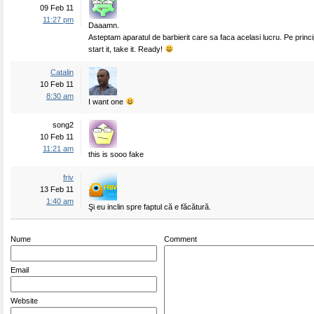
09 Feb 11
11:27 pm
Daaamn.
Asteptam aparatul de barbierit care sa faca acelasi lucru. Pe principi
start it, take it. Ready!
Catalin
10 Feb 11
8:30 am
I want one
song2
10 Feb 11
11:21 am
this is sooo fake
friv
13 Feb 11
1:40 am
Şi eu inclin spre faptul că e făcătură.
Nume
Comment
Email
Website