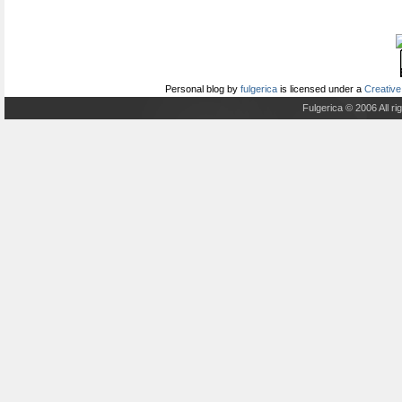
Personal blog
by
fulgerica
is licensed under a
Creative
Fulgerica © 2006 All r