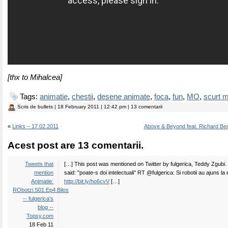
[thx to Mihalcea]
Tags:
animatie
,
chestii
,
desene animate
,
foca
,
fun
,
MO
,
scurt m
Scris de
bullets
| 18 February 2011 | 12:42 pm | 13 comentarii
«
Links – 17.02.2011
Above & Beyond feat. Richard Be
Acest post are 13 comentarii.
Tweets that
[…] This post was mentioned on Twitter by fulgerica, Teddy Zgubi
mention
said: "poate-s doi intelectuali" RT @fulgerica: Si robotii au ajuns la 
Animatie:
http://bit.ly/ho6cvV
[…]
RObotzi.S01.Ep4.Bilos
-- fulgerica's
blog --
Topsy.com
18 Feb 11