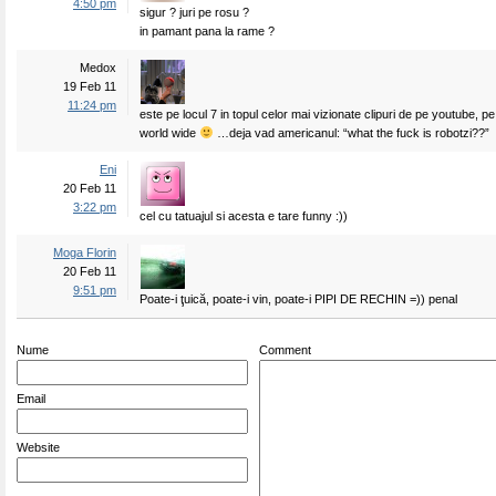
4:50 pm
sigur ? juri pe rosu ?
in pamant pana la rame ?
Medox
19 Feb 11
11:24 pm
este pe locul 7 in topul celor mai vizionate clipuri de pe youtube, p
world wide
…deja vad americanul: “what the fuck is robotzi??”
Eni
20 Feb 11
3:22 pm
cel cu tatuajul si acesta e tare funny :))
Moga Florin
20 Feb 11
9:51 pm
Poate-i ţuică, poate-i vin, poate-i PIPI DE RECHIN =)) penal
Nume
Comment
Email
Website