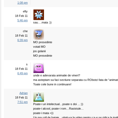
1:08 pm
efty
18 Feb 11
5:46 pm
sau….mata :))
che
18 Feb 11
6:39 pm
MO presedinte
votati MO
jos golanii
MO presedinte
s
18 Feb 11
6:49 pm
unde e adevarata animatie de vineri?
ma asteptam sa faci sectiune separata cu RObotzi fata de “animatia
Toate cele bune in continuare!
Adrian
18 Feb 11
7:51 pm
Poate-i un intelectual…poate-s doi …:))
poate-i alcool, poate-i rom…Rasistule…
poate-i mata =))
Un nou stil de bataie…uitati-va la video pentru ca e se ridica la inal