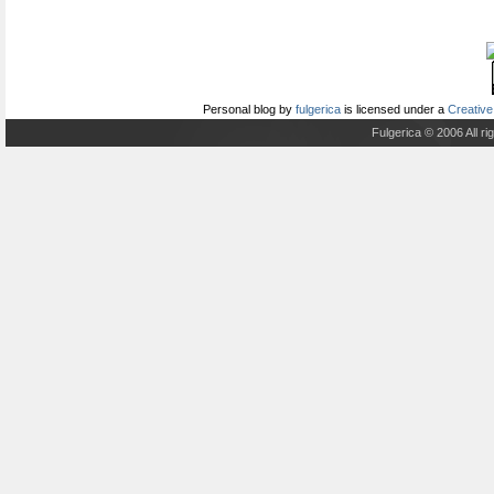
Personal blog
by
fulgerica
is licensed under a
Creative
Fulgerica © 2006 All r