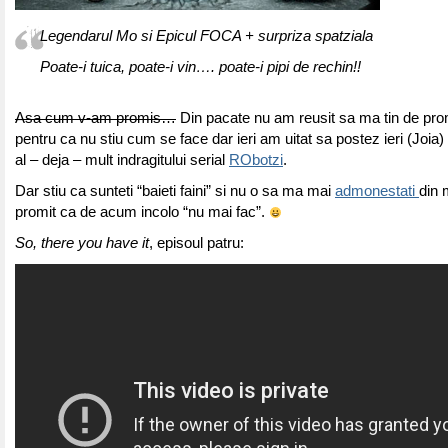
Legendarul Mo si Epicul FOCA + surpriza spatziala
Poate-i tuica, poate-i vin…. poate-i pipi de rechin!!
Asa cum v-am promis…
Din pacate nu am reusit sa ma tin de pro
pentru ca nu stiu cum se face dar ieri am uitat sa postez ieri (Joia)
al – deja – mult indragitului serial
RObotzi
.
Dar stiu ca sunteti “baieti faini” si nu o sa ma mai
admonestati
din
promit ca de acum incolo “nu mai fac”.
So, there you have it
, episoul patru: