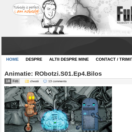
HOME
DESPRE
ALTII DESPRE MINE
CONTACT / TRIMI
Animatie: RObotzi.S01.Ep4.Bilos
18
Feb
chestii
13 comments