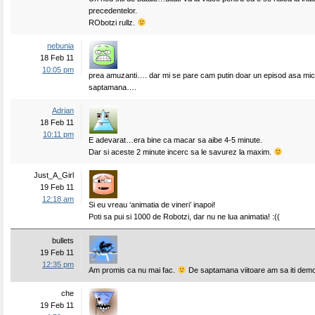
precedentelor.
RObotzi rullz.
nebunia
18 Feb 11
10:05 pm
prea amuzanti…. dar mi se pare cam putin doar un episod asa mic
saptamana….
Adrian
18 Feb 11
10:11 pm
E adevarat…era bine ca macar sa aibe 4-5 minute.
Dar si aceste 2 minute incerc sa le savurez la maxim.
Just_A_Girl
19 Feb 11
12:18 am
Si eu vreau ‘animatia de vineri’ inapoi!
Poti sa pui si 1000 de Robotzi, dar nu ne lua animatia! :((
bullets
19 Feb 11
12:35 pm
Am promis ca nu mai fac.
De saptamana viitoare am sa iti dem
che
19 Feb 11