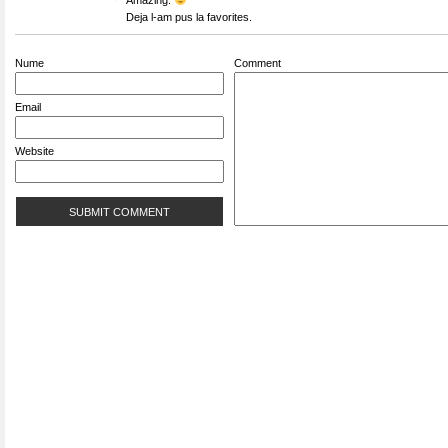
Amazing.
Deja l-am pus la favorites.
Nume
Comment
Email
Website