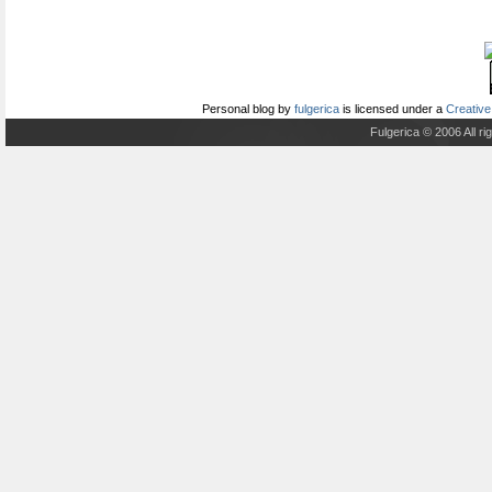
Personal blog
by
fulgerica
is licensed under a
Creative
Fulgerica © 2006 All r