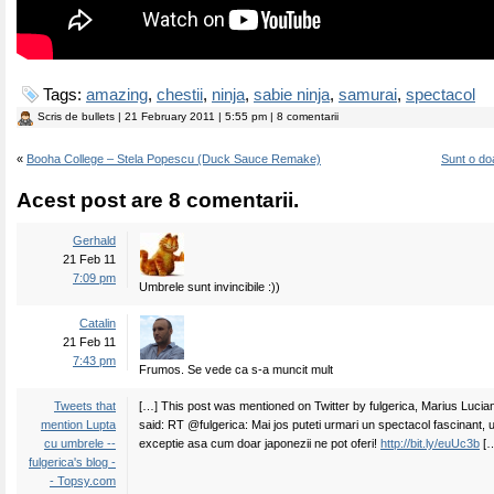
Tags:
amazing
,
chestii
,
ninja
,
sabie ninja
,
samurai
,
spectacol
Scris de
bullets
| 21 February 2011 | 5:55 pm | 8 comentarii
«
Booha College – Stela Popescu (Duck Sauce Remake)
Sunt o do
Acest post are 8 comentarii.
Gerhald
21 Feb 11
7:09 pm
Umbrele sunt invincibile :))
Catalin
21 Feb 11
7:43 pm
Frumos. Se vede ca s-a muncit mult
Tweets that
[…] This post was mentioned on Twitter by fulgerica, Marius Lucia
mention Lupta
said: RT @fulgerica: Mai jos puteti urmari un spectacol fascinant,
cu umbrele --
exceptie asa cum doar japonezii ne pot oferi!
http://bit.ly/euUc3b
[
fulgerica's blog -
- Topsy.com