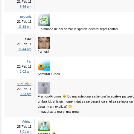
21 Feb 11
8:56 pm
nebunia
21 Feb 11
11:18 pm
E o munca de ani de zile in spatele acestei reprezentatii…
Saw
21 Feb 11
11:44 pm
frumos!
friv
22 Feb 11
2:02 am
Samuraiul Jack
neXt`Mike
22 Feb 11
9:33 pm
Frumos-Frumos
Eu ma asteptam sa fie unu’ in spatele panzei
umbra lui, si la un moment dat sa se desprinda si el sa se lupte cu e
daca m-am explicat)
In cazul asta era si mai greu..
Adrian
25 Feb 11
8:01 pm