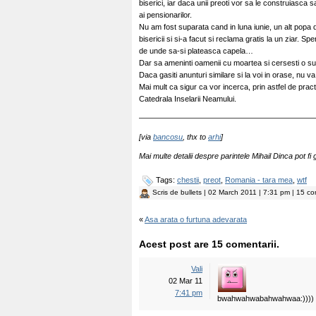
biserici, iar daca unii preoti vor sa le construiasca s
ai pensionarilor.
Nu am fost suparata cand in luna iunie, un alt popa d
bisericii si si-a facut si reclama gratis la un ziar.
de unde sa-si plateasca capela…
Dar sa ameninti oamenii cu moartea si cersesti o su
Daca gasiti anunturi similare si la voi in orase, nu va 
Mai mult ca sigur ca vor incerca, prin astfel de prac
Catedrala Inselarii Neamului.
——————————————————————
[via
bancosu
, thx to
arhi
]
Mai multe detalii despre parintele Mihail Dinca pot fi
Tags:
chestii
,
preot
,
Romania - tara mea
,
wtf
Scris de
bullets
| 02 March 2011 | 7:31 pm | 15 co
«
Asa arata o furtuna adevarata
Acest post are 15 comentarii.
Vali
02 Mar 11
7:41 pm
bwahwahwabahwahwaa:))))