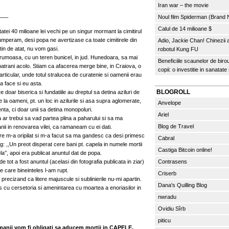
Iran war – the movie
Noul film Spiderman (Brand
—-
Calul de 14 milioane $
tei 40 milioane lei vechi pe un singur mormant la cimitirul
umperam, desi popa ne avertizase ca toate cimitirele din
Adio, Jackie Chan! Chinezii
tin de atat, nu vom gasi.
robotul Kung FU
frumoasa, cu un teren bunicel, in jud. Hunedoara, sa mai
Beneficiile scaunelor de biro
batrani acolo. Stiam ca afacerea merge bine, in Craiova, o
copii: o investitie in sanatate
articular, unde totul stralucea de curatenie si oamenii erau
 face si eu asta.
BLOGROLL
doar biserica si fundatiile au dreptul sa detina aziluri de
 la oameni, pt. un loc in azilurile si asa supra aglomerate,
Anvelope
nta, ci doar unii sa detina monopoluri.
Ariel
ar trebui sa vad partea plina a paharului si sa ma
Blog de Travel
ii in renovarea vilei, ca ramaneam cu ei dati.
e care m-a oripilat si m-a facut sa ma gandesc ca desi primesc
Cabral
jung: ,,Un preot disperat cere bani pt. capela in numele mortii
Castiga Bitcoin online!
’’, apoi era publicat anuntul dat de popa.
ot a fost anuntul (acelasi din fotografia publicata in ziar)
Contrasens
pe care bineinteles l-am rupt.
Criserb
 precizand ca litere majuscule si sublinierile nu-mi apartin.
Dana's Quilling Blog
s cu cersetoria si amenintarea cu moartea a enoriasilor in
nwradu
Ovidiu Sîrb
piticu
manii vom fi obligati sa aducem mortii in CAPELE,