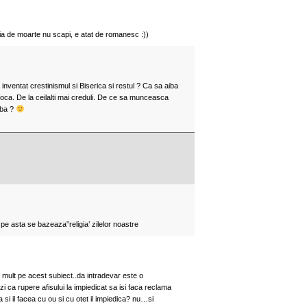
ruia de moarte nu scapi, e atat de romanesc :))
inventat crestinismul si Biserica si restul ? Ca sa aiba
oca. De la ceilalti mai creduli. De ce sa munceasca
aba ?
 pe asta se bazeaza”religia’ zilelor noastre
a mult pe acest subiect..da intradevar este o
 ca rupere afisului la impiedicat sa isi faca reclama
a si il facea cu ou si cu otet il impiedica? nu…si