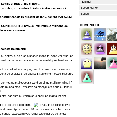
Robintel
familie si rude 3 zile si nopti.
Speed Market
suc, o cafea, un sandwich, intru cinstirea memoriei
Spuse
construit capela in procent de 80%, dar NU MAI AVEM
COMUNITATE
CONTRIBUITI SI DVS. cu minimum 2 milioane de
a in aceasta toamna.
coleste pe nimeni!
 au cotizat si ca o sa ajunga la mana ta, cand vor muri, pe
rezi ca nu doresti maruntis in cutia milei, precizezi suma:
 l-am citit si l-am dat jos, mai ales cand doua pensionare
una de la piata, s-au speriat f. rau citind mesajul macabru
aer, (ca ea mai coboara cand se simte mai bine) si sa-l fi
si toata munca mea. Precizez ca mesajul era scris cu fonturi
i.
i cu otet, dar cum nu voiam sa o sperii pe mama, m-am
cat si crestini, nu pt. mine.
Daca fraierii crestini vor
ute de mine (pt. ca acum 10 ani, am vrut sa-mi fac cimitir
are capele, asa ca nu vad rostul capelelor de pe langa