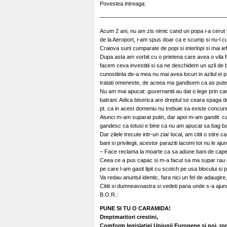
Povestea intreaga:
———————————————————————
Acum 2 ani, nu am zis nimic cand un popa i-a cerut ta
de la Aeroport, i-am spus doar ca e scump si nu-l c
Craiova sunt cumparate de popi si interlopi si mai ief
Dupa asta am vorbit cu o prietena care avea o vila 
facem ceva investitii si sa ne deschidem un azil de 
cunostiinta de-a mea nu mai avea locuri in azilul ei p
tratati omeneste, de aceea ma gandisem ca as putea
Nu am mai apucat: guvernantii au dat o lege prin care 
batrani. Adica biserica are dreptul se ceara spaga de
pt. ca in acest domeniu nu trebuie sa existe concure
Atunci m-am suparat putin, dar apoi m-am gandit ca 
gandesc ca totusi e bine ca nu am apucat sa bag ban
Dar zilele trecute intr-un ziar local, am citit o stir
bani si privilegii, acestor paraziti lacomi tot nu le a
– Face reclama la moarte ca sa adune bani de capela
Ceea ce a pus capac si m-a facut sa ma supar rau de t
pe care l-am gasit lipit cu scotch pe usa blocului si 
Va redau anuntul identic, fara nici un fel de adaugire,
Cititi si dumneavoastra si vedeti pana unde s-a ajun
B.O.R.:
PUNE SI TU O CARAMIDA!
Dreptmaritori crestini,
Comform legislatiei Uniunii Europene si noi, ro