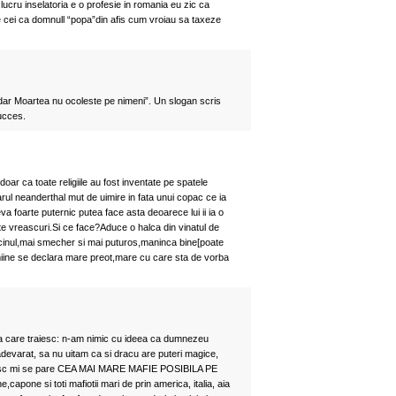
lucru inselatoria e o profesie in romania eu zic ca
 pe cei ca domnull “popa”din afis cum vroiau sa taxeze
 dar Moartea nu ocoleste pe nimeni”. Un slogan scris
ucces.
oar ca toate religiile au fost inventate pe spatele
arul neanderthal mut de uimire in fata unui copac ce ia
eva foarte puternic putea face asta deoarece lui ii ia o
te vreascuri.Si ce face?Aduce o halca din vinatul de
vecinul,mai smecher si mai puturos,maninca bine[poate
si miine se declara mare preot,mare cu care sta de vorba
 care traiesc: n-am nimic cu ideea ca dumnezeu
adevarat, sa nu uitam ca si dracu are puteri magice,
icesc mi se pare CEA MAI MARE MAFIE POSIBILA PE
apone si toti mafiotii mari de prin america, italia, aia