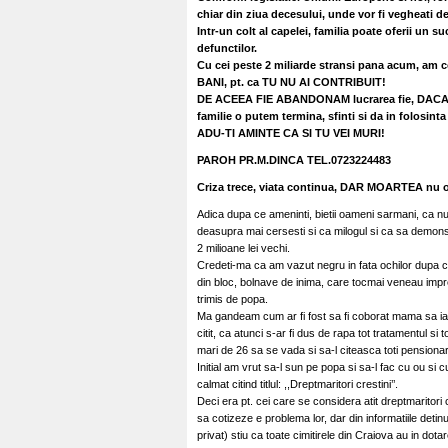
chiar din ziua decesului, unde vor fi vegheati de 
Intr-un colt al capelei, familia poate oferii un 
defunctilor.
Cu cei peste 2 miliarde stransi pana acum, am 
BANI, pt. ca TU NU AI CONTRIBUIT!
DE ACEEA FIE ABANDONAM lucrarea fie, DACA 
familie o putem termina, sfinti si da in folosint
ADU-TI AMINTE CA SI TU VEI MURI!
PAROH PR.M.DINCA TEL.0723224483
Criza trece, viata continua, DAR MOARTEA nu o
Adica dupa ce ameninti, bietii oameni sarmani, ca nu
deasupra mai cersesti si ca milogul si ca sa demonst
2 milioane lei vechi.
Credeti-ma ca am vazut negru in fata ochilor dupa ce
din bloc, bolnave de inima, care tocmai veneau impre
trimis de popa.
Ma gandeam cum ar fi fost sa fi coborat mama sa ia 
citit, ca atunci s-ar fi dus de rapa tot tratamentul 
mari de 26 sa se vada si sa-l citeasca toti pensionari
Initial am vrut sa-l sun pe popa si sa-l fac cu ou s
calmat citind titlul: ,,Dreptmaritori crestini’’.
Deci era pt. cei care se considera atit dreptmaritori 
sa cotizeze e problema lor, dar din informatiile detin
privat) stiu ca toate cimitirele din Craiova au in dot