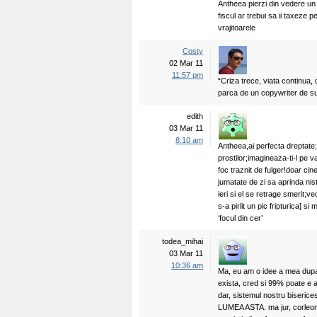
Antheea pierzi din vedere un 
fiscul ar trebui sa ii taxeze
vrajitoarele
Costy
02 Mar 11
11:57 pm
“Criza trece, viata continua,
parca de un copywriter de s
edith
03 Mar 11
8:10 am
Antheea,ai perfecta dreptate;d
prostilor;imagineaza-ti-l pe v
foc traznit de fulger!doar cin
jumatate de zi sa aprinda nis
ieri si el se retrage smerit;
s-a pirlit un pic fripturica] 
‘focul din cer’
todea_mihai
03 Mar 11
10:36 am
Ma, eu am o idee a mea dupa
exista, cred si 99% poate e 
dar, sistemul nostru biser
LUMEA ASTA. ma jur, corleone,c