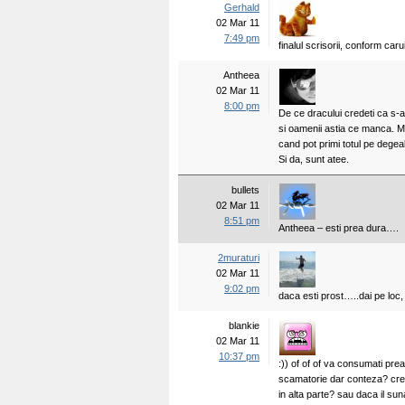
Gerhald
02 Mar 11
7:49 pm
finalul scrisorii, conform ca
Antheea
02 Mar 11
8:00 pm
De ce dracului credeti ca s-a 
si oamenii astia ce manca. M
cand pot primi totul pe dege
Si da, sunt atee.
bullets
02 Mar 11
8:51 pm
Antheea – esti prea dura….
2muraturi
02 Mar 11
9:02 pm
daca esti prost…..dai pe loc,
blankie
02 Mar 11
10:37 pm
:)) of of of va consumati pre
scamatorie dar conteza? crezi
in alta parte? sau daca il sun