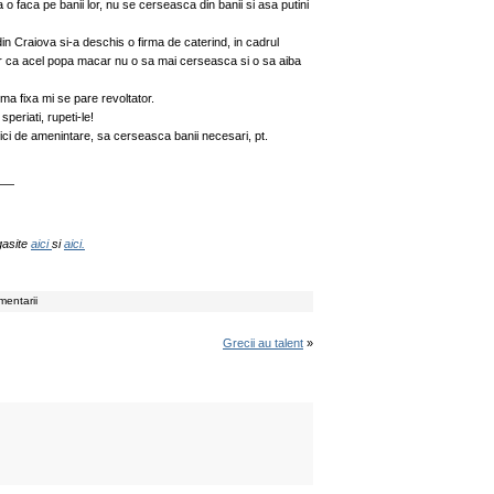
a o faca pe banii lor, nu se cerseasca din banii si asa putini
in Craiova si-a deschis o firma de caterind, in cadrul
 Sper ca acel popa macar nu o sa mai cerseasca si o sa aiba
ma fixa mi se pare revoltator.
speriati, rupeti-le!
tici de amenintare, sa cerseasca banii necesari, pt.
——
 gasite
aici
si
aici.
mentarii
Grecii au talent
»