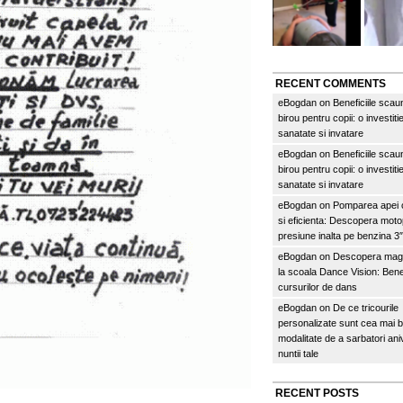
RECENT COMMENTS
eBogdan
on
Beneficiile scau
birou pentru copii: o investitie
sanatate si invatare
eBogdan
on
Beneficiile scau
birou pentru copii: o investitie
sanatate si invatare
eBogdan
on
Pomparea apei c
si eficienta: Descopera mo
presiune inalta pe benzina 
eBogdan
on
Descopera magi
la scoala Dance Vision: Benef
cursurilor de dans
eBogdan
on
De ce tricourile
personalizate sunt cea mai 
modalitate de a sarbatori an
nuntii tale
RECENT POSTS