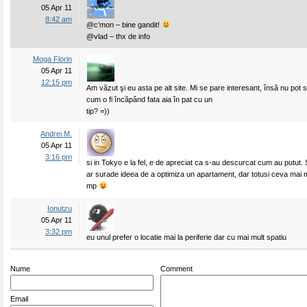
05 Apr 11
8:42 am
@c’mon – bine gandit!
@vlad – thx de info
Moga Florin
05 Apr 11
12:15 pm
Am văzut şi eu asta pe alt site. Mi se pare interesant, însă nu pot 
cum o fi încăpând fata aia în pat cu un
tip? =))
Andrei M.
05 Apr 11
3:16 pm
si in Tokyo e la fel, e de apreciat ca s-au descurcat cum au putut. 
ar surade ideea de a optimiza un apartament, dar totusi ceva mai
mp
Ionutzu
05 Apr 11
3:32 pm
eu unul prefer o locatie mai la periferie dar cu mai mult spatiu
Nume
Comment
Email