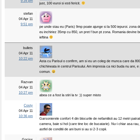
9:34 pm
just, 100 euroi si esti fericit.
stefan
04 Apr 11
9:51 pm
pe unde stau eu (Paris) 9mp poate ajunge si la 500 iepuroi. zona 
eu inchiriez 35mp cu 850, un pret f bun pt zona. Romania devine br
ieftina
bullets
04 Apr 11
10:22 pm
Asta cu Parisul o confirm, am si eu un coleg de munca care da 80
chichineata in centrul Parisului. Am impresia ca nici buda nu are, e 
comun.
Razvan
04 Apr 11
10:27 pm
abea ce a fost la stiri la tv :)) super misto
Costy
04 Apr 11
10:36 pm
Garsonierele confort 4 din blocurile de nefamilisti au 12 metri patrat
camera, baie si hol (care tine loc de bucatarie). Nu-i chiar asa rau, 
astfel de conditii de ani buni si au si 2-3 copii.
Gociux