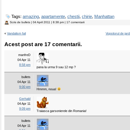
Tags:
amazing
,
apartamente
,
chestii
,
chirie
,
Manhattan
Scris de
bullets
| 04 April 2011 | 8:38 pm | 17 comentarii
«
Vandalism fail
Vopsitorul de jard
Acest post are 17 comentarii.
manfreD
04 Apr 11
8:58 pm
pana la urma 9 sau 12 mp ?
bullets
04 Apr 11
9:00 pm
Hmmm, noua!
Gerhald
04 Apr 11
9:09 pm
Traiasca garsonierele din Romania!
bullets
04 Apr 11