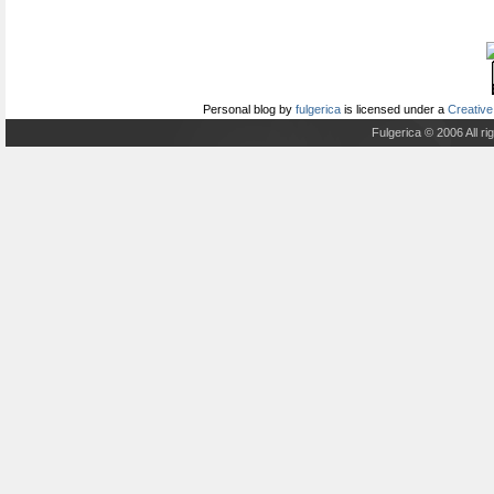
Personal blog
by
fulgerica
is licensed under a
Creative
Fulgerica © 2006 All r