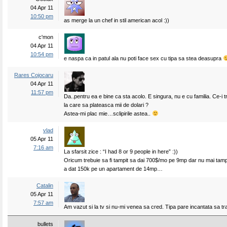
04 Apr 11
10:50 pm
as merge la un chef in stil american acol :))
c'mon
04 Apr 11
10:54 pm
e naspa ca in patul ala nu poti face sex cu tipa sa stea deasupra
Rares Cojocaru
04 Apr 11
11:57 pm
Da..pentru ea e bine ca sta acolo. E singura, nu e cu familia. Ce-i
la care sa plateasca mii de dolari ?
Astea-mi plac mie…sclipirile astea..
vlad
05 Apr 11
7:16 am
La sfarsit zice : “I had 8 or 9 people in here” :))
Oricum trebuie sa fi tampit sa dai 700$/mo pe 9mp dar nu mai tam
a dat 150k pe un apartament de 14mp…
Catalin
05 Apr 11
7:57 am
Am vazut si la tv si nu-mi venea sa cred. Tipa pare incantata sa t
bullets