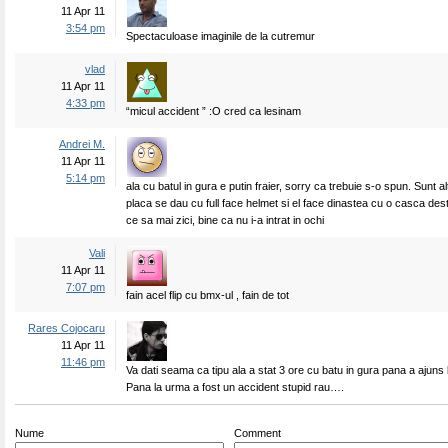
11 Apr 11
3:54 pm
Spectaculoase imaginile de la cutremur
vlad
11 Apr 11
4:33 pm
“micul accident ” :O cred ca lesinam
Andrei M.
11 Apr 11
5:14 pm
ala cu batul in gura e putin fraier, sorry ca trebuie s-o spun. Sunt alt
placa se dau cu full face helmet si el face dinastea cu o casca dest
ce sa mai zici, bine ca nu i-a intrat in ochi
Vali
11 Apr 11
7:07 pm
fain acel flip cu bmx-ul , fain de tot
Rares Cojocaru
11 Apr 11
11:46 pm
Va dati seama ca tipu ala a stat 3 ore cu batu in gura pana a ajuns 
Pana la urma a fost un accident stupid rau….
Nume
Comment