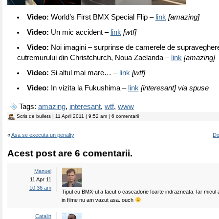
Video:
World’s First BMX Special Flip –
link
[amazing]
Video:
Un mic accident –
link
[wtf]
Video:
Noi imagini – surprinse de camerele de supraveghere
cutremurului din Christchurch, Noua Zaelanda –
link
[amazing]
Video:
Si altul mai mare… –
link
[wtf]
Video:
In vizita la Fukushima –
link
[interesant] via spuse
Tags:
amazing
,
interesant
,
wtf
,
www
Scris de
bullets
| 11 April 2011 | 9:52 am | 6 comentarii
«
Asa se executa un penalty
Do
Acest post are 6 comentarii.
Manuel
11 Apr 11
10:36 am
Tipul cu BMX-ul a facut o cascadorie foarte indrazneata. Iar micul
in filme nu am vazut asa. ouch
Catalin