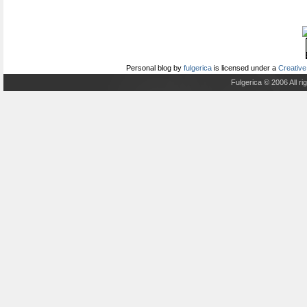
Personal blog
by
fulgerica
is licensed under a
Creative
Fulgerica © 2006 All r