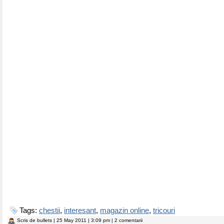
Tags:
chestii
,
interesant
,
magazin online
,
tricouri
Scris de
bullets
| 25 May 2011 | 3:09 pm | 2 comentarii