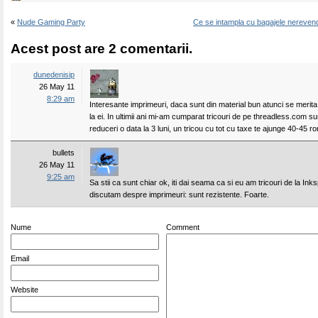
«
Nude Gaming Party
Ce se intampla cu bagajele nerevend
Acest post are 2 comentarii.
dunedenisip
26 May 11
8:29 am
Interesante imprimeuri, daca sunt din material bun atunci se merit
la ei. In ultimii ani mi-am cumparat tricouri de pe threadless.com s
reduceri o data la 3 luni, un tricou cu tot cu taxe te ajunge 40-45 ro
bullets
26 May 11
9:25 am
Sa stii ca sunt chiar ok, iti dai seama ca si eu am tricouri de la Ink
discutam despre imprimeuri: sunt rezistente. Foarte.
Nume
Comment
Email
Website