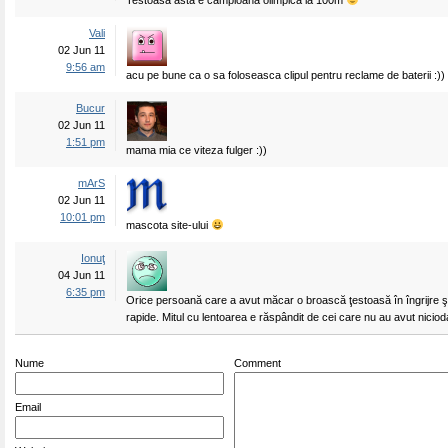
Testoasa asta e campioana olimpica la 100m
Vali
02 Jun 11
9:56 am
acu pe bune ca o sa foloseasca clipul pentru reclame de baterii :))
Bucur
02 Jun 11
1:51 pm
mama mia ce viteza fulger :))
mArS
02 Jun 11
10:01 pm
mascota site-ului
Ionuţ
04 Jun 11
6:35 pm
Orice persoană care a avut măcar o broască ţestoasă în îngrijre şti
rapide. Mitul cu lentoarea e răspândit de cei care nu au avut nicio
Nume
Comment
Email