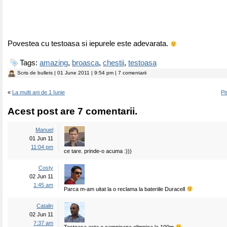
Povestea cu testoasa si iepurele este adevarata.
Tags:
amazing
,
broasca
,
chestii
,
testoasa
Scris de
bullets
| 01 June 2011 | 9:54 pm | 7 comentarii
«
La multi ani de 1 Iunie
Pi
Acest post are 7 comentarii.
Manuel
01 Jun 11
11:04 pm
ce tare. prinde-o acuma :)))
Costy
02 Jun 11
1:45 am
Parca m-am uitat la o reclama la bateriile Duracell
Catalin
02 Jun 11
7:37 am