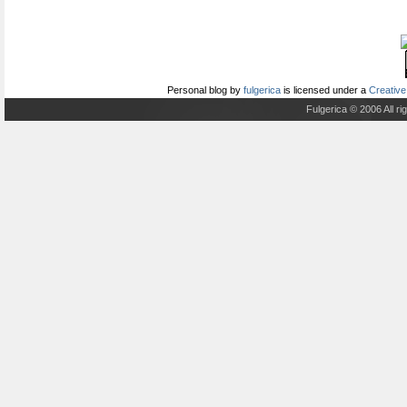
Personal blog
by
fulgerica
is licensed under a
Creative
Fulgerica © 2006 All r