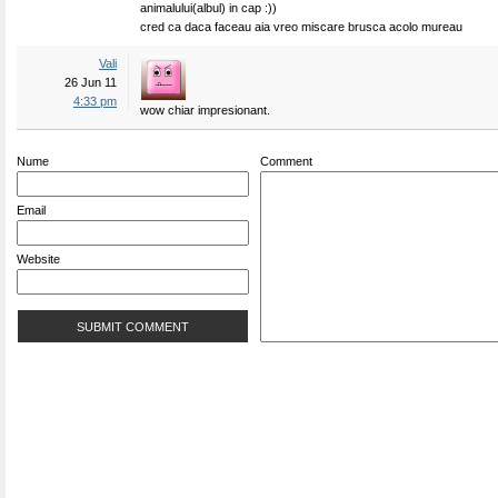
animalului(albul) in cap :))
cred ca daca faceau aia vreo miscare brusca acolo mureau
Vali
26 Jun 11
4:33 pm
wow chiar impresionant.
Nume
Comment
Email
Website