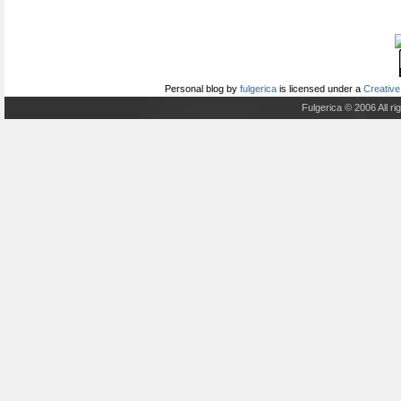
Personal blog
by
fulgerica
is licensed under a
Creative
Fulgerica © 2006 All r