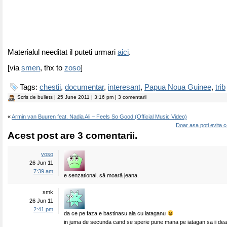
Materialul needitat il puteti urmari
aici
.
[via
smen
, thx to
zoso
]
Tags:
chestii
,
documentar
,
interesant
,
Papua Noua Guinee
,
trib
Scris de
bullets
| 25 June 2011 | 3:16 pm | 3 comentarii
«
Armin van Buuren feat. Nadia Ali – Feels So Good (Official Music Video)
Doar asa poti evita c
Acest post are 3 comentarii.
yoso
26 Jun 11
7:39 am
e senzational, să moară jeana.
smk
26 Jun 11
2:41 pm
da ce pe faza e bastinasu ala cu iataganu
in juma de secunda cand se sperie pune mana pe iatagan sa ii dea