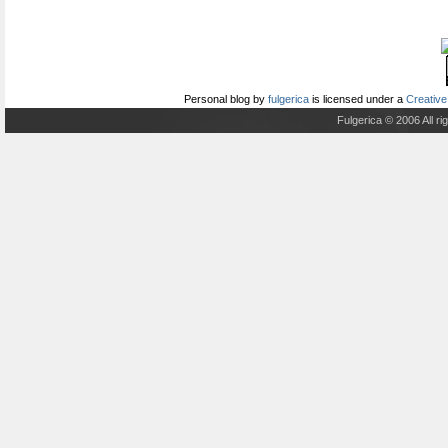
Personal blog
by
fulgerica
is licensed under a
Creative
Fulgerica © 2006 All r