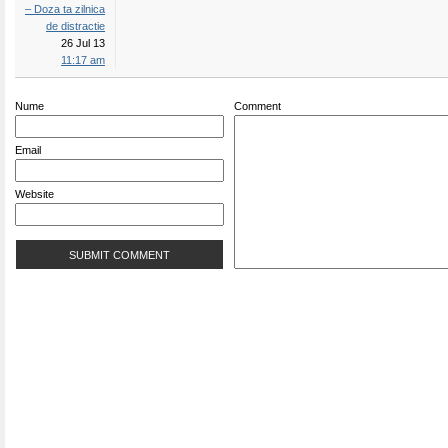
– Doza ta zilnica
de distractie
26 Jul 13
11:17 am
Nume
Comment
Email
Website