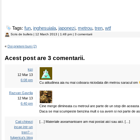
Tags:
fun
,
inghesuiala
,
japonezi
,
metrou
,
tren
,
wtf
Scris de
bullets
| 12 March 2013 | 1:48 pm | 3 comentarii
«
Doi prieteni buni (2)
Acest post are 3 comentarii.
kizi
12 Mar 13
6:08 pm
Cu atitudinea aia nu mai coboara niciodata din metrou saracul om
Razvan Gavrila
12 Mar 13
6:40 pm
Cine merge dimineata cu metroul are parte de un stop din aceasta 
Daca se mai scumpeste benzina mult o sa avem si noi parte de a
Cati chinezi
[…] Materiale aseamantoare am mai postat aici sau aici. […]
incap intr-un
tren? --
fulgerica's blog