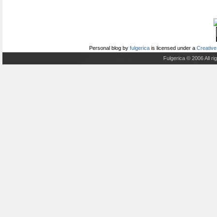
Personal blog
by
fulgerica
is licensed under a
Creative
Fulgerica © 2006 All r