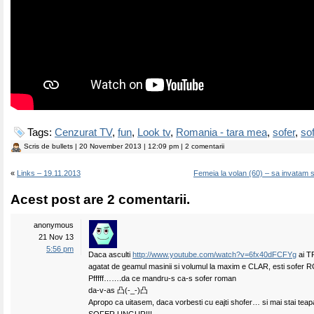
Tags:
Cenzurat TV
,
fun
,
Look tv
,
Romania - tara mea
,
sofer
,
sof
Scris de
bullets
| 20 November 2013 | 12:09 pm | 2 comentarii
«
Links – 19.11.2013
Femeia la volan (60) – sa invatam s
Acest post are 2 comentarii.
anonymous
21 Nov 13
5:56 pm
Daca asculti
http://www.youtube.com/watch?v=6fx40dFCFYg
ai 
agatat de geamul masinii si volumul la maxim e CLAR, esti sofer
Pfffff…….da ce mandru-s ca-s sofer roman
da-v-as 凸(-_-)凸
Apropo ca uitasem, daca vorbesti cu eajti shofer… si mai stai teap