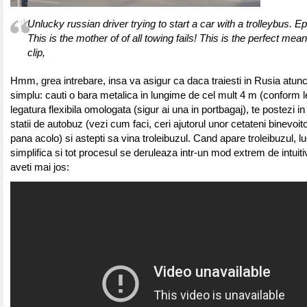
Unlucky russian driver trying to start a car with a trolleybus. Epi
This is the mother of of all towing fails! This is the perfect mea
clip,
Hmm, grea intrebare, insa va asigur ca daca traiesti in Rusia atunc
simplu: cauti o bara metalica in lungime de cel mult 4 m (conform l
legatura flexibila omologata (sigur ai una in portbagaj), te postezi i
statii de autobuz (vezi cum faci, ceri ajutorul unor cetateni binevoit
pana acolo) si astepti sa vina troleibuzul. Cand apare troleibuzul, lu
simplifica si tot procesul se deruleaza intr-un mod extrem de intuit
aveti mai jos: