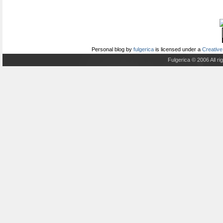
Personal blog
by
fulgerica
is licensed under a
Creative
Fulgerica © 2006 All r