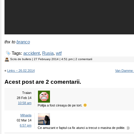
thx to
branco
Tags:
accident
,
Rusia
,
wtf
Scris de
bullets
| 27 February 2014 | 4:51 pm | 2 comentarii
«
Links – 26.02.2014
Van Damme – 
Acest post are 2 comentarii.
Traian
28 Feb 14
10:58 am
Poliţia a fost cireaşa de pe tort.
Mihaela
02 Mar 14
6:57 pm
Ce amuzant e faptul ca fix atunci a trecut o masina de politie. :))