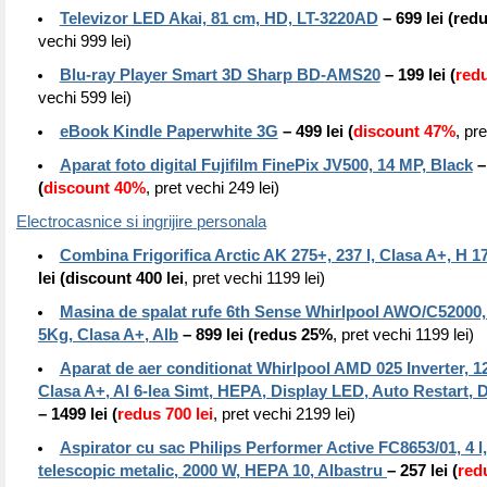
Televizor LED Akai, 81 cm, HD, LT-3220AD
– 699 lei (red
vechi 999 lei)
Blu-ray Player Smart 3D Sharp BD-AMS20
– 199 lei (
red
vechi 599 lei)
eBook Kindle Paperwhite 3G
– 499 lei (
discount 47%
, pre
Aparat foto digital Fujifilm FinePix JV500, 14 MP, Black
– 
(
discount 40%
, pret vechi 249 lei)
Electrocasnice si ingrijire personala
Combina Frigorifica Arctic AK 275+, 237 l, Clasa A+, H 17
lei (discount 400 lei
, pret vechi 1199 lei)
Masina de spalat rufe 6th Sense Whirlpool AWO/C52000
5Kg, Clasa A+, Alb
– 899 lei (redus 25%
, pret vechi 1199 lei)
Aparat de aer conditionat Whirlpool AMD 025 Inverter, 
Clasa A+, Al 6-lea Simt, HEPA, Display LED, Auto Restart, 
– 1499 lei (
redus 700 lei
, pret vechi 2199 lei)
Aspirator cu sac Philips Performer Active FC8653/01, 4 l
telescopic metalic, 2000 W, HEPA 10, Albastru
– 257 lei (
red