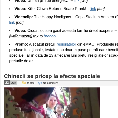
Video:
Un fan plin de energie…. –
link
[wtf]
Video:
Killer Clown Returns Scare Prank! –
link
[fun]
Videoclip:
The Happy Hooligans – Copa Stadium Anthem (Off
link
[hot]
Video:
Ciudat loc si-a gasit aceasta familie drept acoperis –
[wtf/amazing] thx to
branco
Promo:
A scazut pretul
resigilatelor
din eMAG. Produsele res
produse funcționale, testate sau doar expuse pe raft care benefi
speciale. Iar în data de 23 a fiecărei luni prețul resigilatelor sca
preturile de azi.
Chinezii se pricep la efecte speciale
23
Jun
chestii
No comment