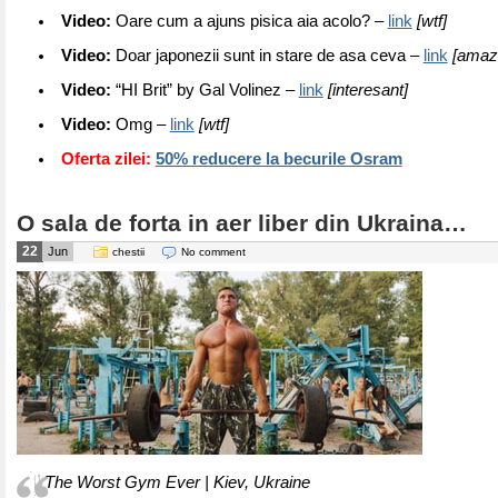
Video:
Oare cum a ajuns pisica aia acolo? –
link
[wtf]
Video:
Doar japonezii sunt in stare de asa ceva –
link
[amazi
Video:
“HI Brit” by Gal Volinez –
link
[interesant]
Video:
Omg –
link
[wtf]
Oferta zilei:
50% reducere la becurile Osram
O sala de forta in aer liber din Ukraina…
22
Jun
chestii
No comment
The Worst Gym Ever | Kiev, Ukraine