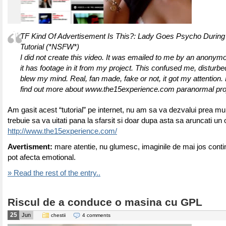
TF Kind Of Advertisement Is This?: Lady Goes Psycho Durin
Tutorial (*NSFW*)
I did not create this video. It was emailed to me by an anony
it has footage in it from my project. This confused me, disturbe
blew my mind. Real, fan made, fake or not, it got my attention
find out more about www.the15experience.com paranormal pro
Am gasit acest “tutorial” pe internet, nu am sa va dezvalui prea mul
trebuie sa va uitati pana la sfarsit si doar dupa asta sa aruncati un 
http://www.the15experience.com/
Avertisment:
mare atentie, nu glumesc, imaginile de mai jos cont
pot afecta emotional.
» Read the rest of the entry..
Riscul de a conduce o masina cu GPL
25
Jun
chestii
4 comments