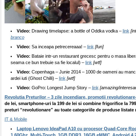
Video:
Drawing timelapse: a bottle of Oddka vodka –
link
[in
branco
Video:
Sa inceapa petrecereaaa! –
link
[fun]
Video:
Bataie intr-un restaurant grecesc pentru o masa libera
seama ce bun trebuie sa fie localul) –
link
[wtf]
Video:
Copenhaga – Junie 2014 – 1000 de oameni au manc
ardei iuti (Ghost Chilli) –
link
[wtf]
Video:
GoPro: Longest Jump Story –
link
[amazing/interesan
Revolutia Preturilor – 3 zile incendiare, promotii revolutionare
de lei, smartphone-uri la 199 de lei si combine frigorifice la 799
preturi “revolutionare” au toate categoriile de produse listate 
IT & Mobile
Laptop Lenovo IdeaPad A10 cu procesor Quad-Core Ro
1.60Ghz, Multi-Touch, 1GB DDR3, 16GB eMMC, Android 4.2