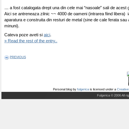
… a fost catalogata drept una din cele mai “nasoale” sali de acest 
Aici se antreneaza zilnic ~~ 4000 de oameni (intrarea fiind libera) i
aparatura e construita din resturi de metal (sine de cale ferata sau 
minuni).
Cateva poze aveti si
aici
.
» Read the rest of the entry..
PREVIOUS
Personal blog
by
fulgerica
is licensed under a
Creative
Fulgerica © 2006 All r