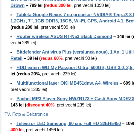
Brown
– 799 lei (
redus 300 lei
, pret vechi 1099 lei)
Tableta Google Nexus 7 cu procesor NVIDIA® Tegra® 3
1.2GHz, 7″, 1GB DDR3, 16GB, Wi-Fi, GPS, Android 4.1, Br
(redus 200 lei
, pret vechi 599 lei)
Router wireless ASUS RT-N53 Black Diamond
– 149 lei 
vechi 289 lei)
Bitdefender Antivirus Plus (versiunea noua), 1 An, 1 Utili
Retail
– 39 lei (
redus 60%
, pret vechi 99 lei)
HDD extern WD My Passport Ultra, 500GB, USB 3.0, 2,5,
lei (redus 20%
, pret vechi 239 lei)
Multifunctional laser OKI MB451dnw, A4, Wireles
– 699 le
pret vechi 1399 lei)
Pachet MP3 Player Sony NWZB173 + Casti Sony MDRZX
143 lei (
discount 40%
, pret vechi 239 lei)
TV, Foto & Eelctronice
Televizor
LED Samsung, 80 cm, Full HD 32EH5450
– 1099
400 lei
,
pret vechi 1499 lei)