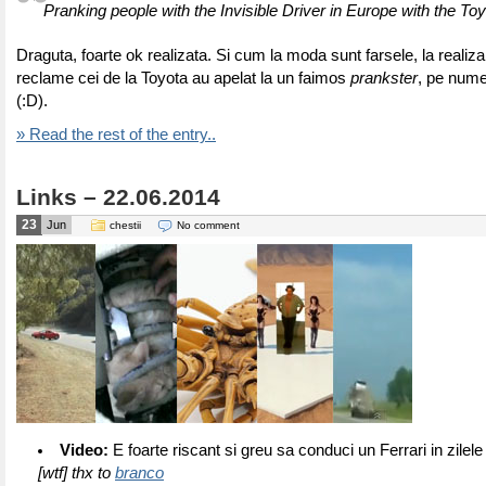
Pranking people with the Invisible Driver in Europe with the T
Draguta, foarte ok realizata. Si cum la moda sunt farsele, la realiz
reclame cei de la Toyota au apelat la un faimos
prankster
, pe nume
(:D).
» Read the rest of the entry..
Links – 22.06.2014
23
Jun
chestii
No comment
Video:
E foarte riscant si greu sa conduci un Ferrari in zilel
[wtf] thx to
branco