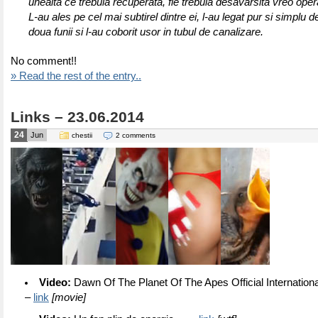
unealta ce trebuia recuperata, fie trebuia desavarsita vreo oper
L-au ales pe cel mai subtirel dintre ei, l-au legat pur si simplu d
doua funii si l-au coborit usor in tubul de canalizare.
No comment!!
» Read the rest of the entry..
Links – 23.06.2014
24
Jun
chestii
2 comments
Video:
Dawn Of The Planet Of The Apes Official International
–
link
[movie]