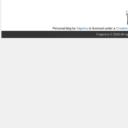
Personal blog
by
fulgerica
is licensed under a
Creative
Fulgerica © 2006 All r