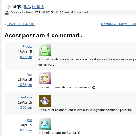
Tags:
fun
,
Rusia
Scris de
bullets
| 17 April 2015 | 11:53 am | 4 comentarii
«
Links – 16.04.2015
Romanii Au Talent – Sez
Acest post are 4 comentarii.
Frowz
18 Apr 15
6:14 pm
Normal ca stiu sa se distreze, sa vazut asta in ukraina cum sau juc
oamenilor..
Vali
18 Apr 15
10:38 pm
Doamne, rusii astia nu sunt normali.:)))
Antonia
19 Apr 15
3:05 pm
Unele sunt haioase, dar la altele mi-a inghetat zambetul pe buze..
jojo
19 Apr 15
8:14 pm
Nebuni rau tare rusii astia :))