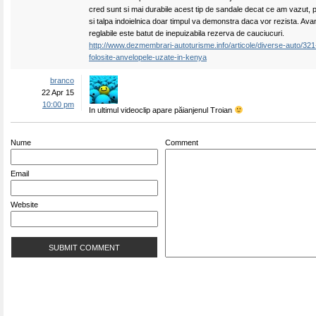
cred sunt si mai durabile acest tip de sandale decat ce am vazut, pi
si talpa indoielnica doar timpul va demonstra daca vor rezista. Avan
reglabile este batut de inepuizabila rezerva de cauciucuri.
http://www.dezmembrari-autoturisme.info/articole/diverse-auto/321-
folosite-anvelopele-uzate-in-kenya
branco
22 Apr 15
10:00 pm
In ultimul videoclip apare păianjenul Troian
Nume
Comment
Email
Website