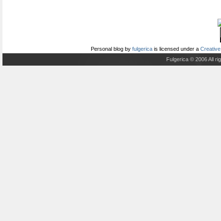
Personal blog
by
fulgerica
is licensed under a
Creative
Fulgerica © 2006 All r