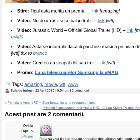
Stire:
Tipul asta merita un premiu –
link
[amazing]
Video:
Nu doar rusii si se bat in trafic –
link
[wtf]
Video:
Jurassic World – Official Global Trailer (HD) –
link
[m
mArS
Video:
Asta se intampla daca iti parchezi masina pe pista de
[wtf] thx to
branco
Video:
Cred ca au scapat doi sau trei –
link
[wtf]
Promo:
Luna televizoarelor Samsung la eMAG
Tags:
amazing
,
movie
,
wtf
,
www
Scris de
bullets
| 22 April 2015 | 9:54 am | 2 comentarii
«
Femeia la volan (72) – Sunt beata, insa nu recunosc nimic!
Primesti 3 luni access nelimitat la HBO GO cu SMart TV-urile S
Acest post are 2 comentarii.
Ovidiu
22 Apr 15
8:46 pm
Pana sa vina tipul acesta cu sandalele deja africani stiau cum sa 