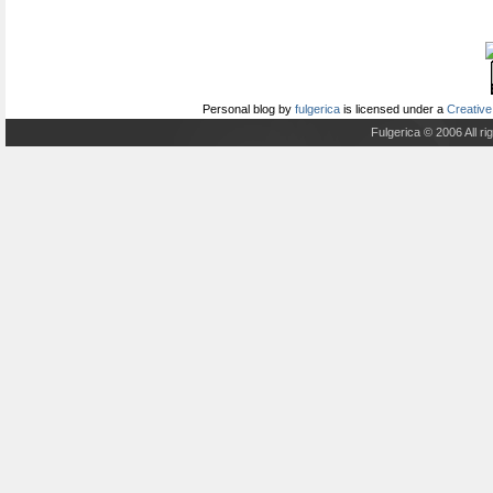
Personal blog
by
fulgerica
is licensed under a
Creative
Fulgerica © 2006 All r