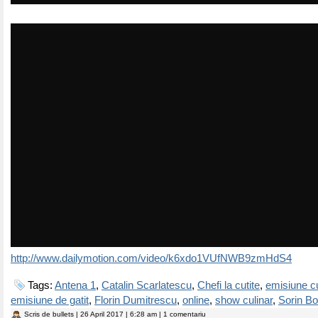
http://www.dailymotion.com/video/k6xdo1VUfNWB9zmHdS4
Tags:
Antena 1
,
Catalin Scarlatescu
,
Chefi la cutite
,
emisiune cu
emisiune de gatit
,
Florin Dumitrescu
,
online
,
show culinar
,
Sorin Bo
Scris de
bullets
| 26 April 2017 | 6:28 am | 1 comentariu