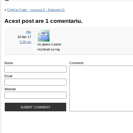
«
Chefi la Cutite – sezonul 3 – Episodul 21
Acest post are 1 comentariu.
Alis
26 Apr 17
5:36 pm
nu apare o parte
rezolvati va rog
Nume
Comment
Email
Website