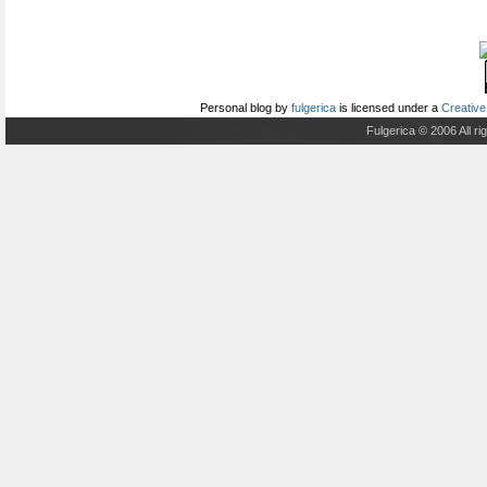
Personal blog
by
fulgerica
is licensed under a
Creative
Fulgerica © 2006 All r