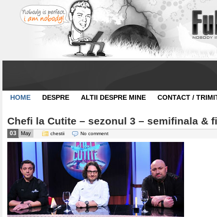
HOME
DESPRE
ALTII DESPRE MINE
CONTACT / TRIMI
Chefi la Cutite – sezonul 3 – semifinala & f
03
May
chestii
No comment