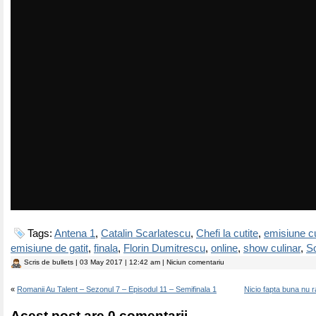
Tags:
Antena 1
,
Catalin Scarlatescu
,
Chefi la cutite
,
emisiune cu
emisiune de gatit
,
finala
,
Florin Dumitrescu
,
online
,
show culinar
,
So
Scris de
bullets
| 03 May 2017 | 12:42 am | Niciun comentariu
«
Romanii Au Talent – Sezonul 7 – Episodul 11 – Semifinala 1
Nicio fapta buna nu
Acest post are 0 comentarii.