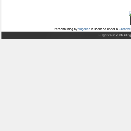
Personal blog
by
fulgerica
is licensed under a
Creative
Fulgerica © 2006 All r