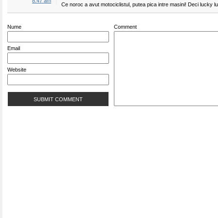
8:47 am
Ce noroc a avut motociclistul, putea pica intre masini! Deci lucky l
Nume
Comment
Email
Website