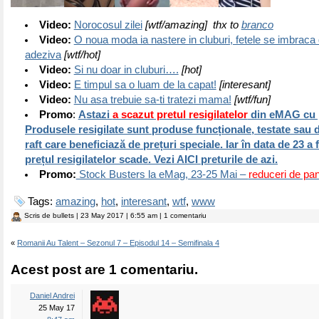
Video:
Norocosul zilei
[wtf/amazing] thx to
branco
Video:
O noua moda ia nastere in cluburi, fetele se imbraca
adeziva
[wtf/hot]
Video:
Si nu doar in cluburi….
[hot]
Video:
E timpul sa o luam de la capat!
[interesant]
Video:
Nu asa trebuie sa-ti tratezi mama!
[wtf/fun]
Promo
:
Astazi
a scazut pretul resigilatelor
din eMAG cu 
Produsele resigilate sunt produse funcționale, testate sau
raft care beneficiază de prețuri speciale. Iar în data de 23 a f
prețul resigilatelor scade. Vezi AICI preturile de azi.
Promo:
Stock Busters la eMag, 23-25 Mai –
reduceri de pa
Tags:
amazing
,
hot
,
interesant
,
wtf
,
www
Scris de
bullets
| 23 May 2017 | 6:55 am | 1 comentariu
«
Romanii Au Talent – Sezonul 7 – Episodul 14 – Semifinala 4
Acest post are 1 comentariu.
Daniel Andrei
25 May 17