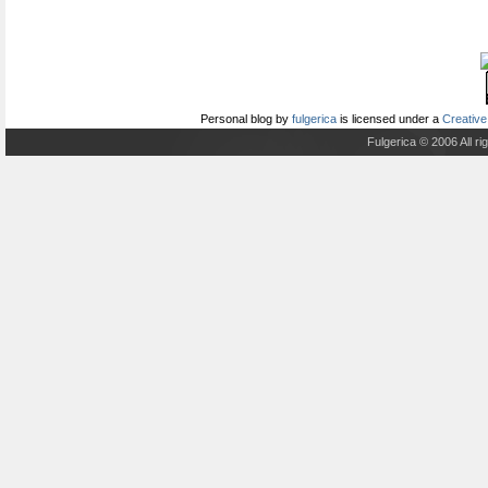
Personal blog
by
fulgerica
is licensed under a
Creative
Fulgerica © 2006 All r