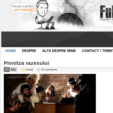
HOME
DESPRE
ALTII DESPRE MINE
CONTACT / TRIMI
Pivnitza razesului
23
Sep
chestii
10 comments