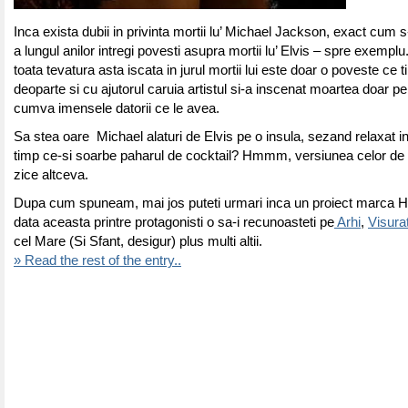
Inca exista dubii in privinta mortii lu’ Michael Jackson, exact cum 
a lungul anilor intregi povesti asupra mortii lu’ Elvis – spre exemplu.
toata tevatura asta iscata in jurul mortii lui este doar o poveste ce ti
deoparte si cu ajutorul caruia artistul si-a inscenat moartea doar pe
cumva imensele datorii ce le avea.
Sa stea oare Michael alaturi de Elvis pe o insula, sezand relaxat i
timp ce-si soarbe paharul de cocktail? Hmmm, versiunea celor de
zice altceva.
Dupa cum spuneam, mai jos puteti urmari inca un proiect marca 
data aceasta printre protagonisti o sa-i recunoasteti pe
Arhi
,
Visura
cel Mare (Si Sfant, desigur) plus multi altii.
» Read the rest of the entry..