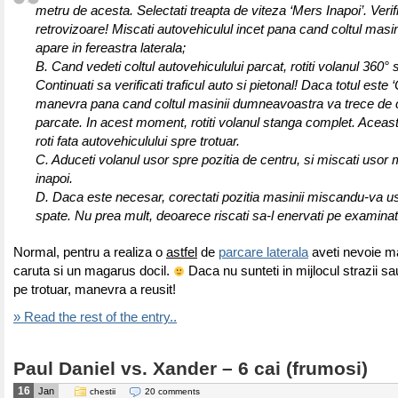
metru de acesta. Selectati treapta de viteza ‘Mers Inapoi’. Verifi
retrovizoare! Miscati autovehiculul incet pana cand coltul masin
apare in fereastra laterala;
B. Cand vedeti coltul autovehiculului parcat, rotiti volanul 360° 
Continuati sa verificati traficul auto si pietonal! Daca totul este 
manevra pana cand coltul masinii dumneavoastra va trece de c
parcate. In acest moment, rotiti volanul stanga complet. Acea
roti fata autovehiculului spre trotuar.
C. Aduceti volanul usor spre pozitia de centru, si miscati usor
inapoi.
D. Daca este necesar, corectati pozitia masinii miscandu-va uso
spate. Nu prea mult, deoarece riscati sa-l enervati pe examinat
Normal, pentru a realiza o
astfel
de
parcare laterala
aveti nevoie ma
caruta si un magarus docil.
Daca nu sunteti in mijlocul strazii sa
pe trotuar, manevra a reusit!
» Read the rest of the entry..
Paul Daniel vs. Xander – 6 cai (frumosi)
16
Jan
chestii
20 comments