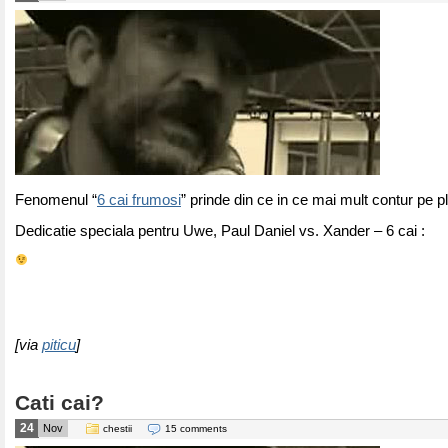
Fenomenul “
6 cai frumosi
” prinde din ce in ce mai mult contur pe pla
Dedicatie speciala pentru Uwe, Paul Daniel vs. Xander – 6 cai :
[via
piticu
]
Cati cai?
24
Nov
chestii
15 comments