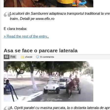
Locuitorii din Sambureni adapteaza transportul traditional la vre
traim. Detalii pe www.efix.ro
E clara treaba:
» Read the rest of the entry..
Asa se face o parcare laterala
02
Feb
chestii
9 comments
A. Opriti paralel cu masina parcata, la o distanta laterala de ap