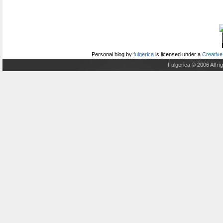
Personal blog
by
fulgerica
is licensed under a
Creative
Fulgerica © 2006 All r