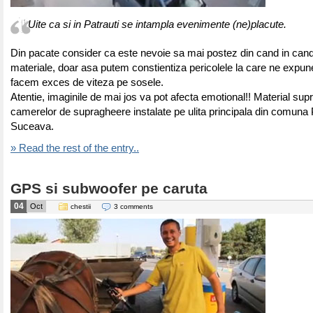
Uite ca si in Patrauti se intampla evenimente (ne)placute.
Din pacate consider ca este nevoie sa mai postez din cand in cand 
materiale, doar asa putem constientiza pericolele la care ne expu
facem exces de viteza pe sosele.
Atentie, imaginile de mai jos va pot afecta emotional!! Material supr
camerelor de supragheere instalate pe ulita principala din comuna P
Suceava.
» Read the rest of the entry..
GPS si subwoofer pe caruta
04
Oct
chestii
3 comments