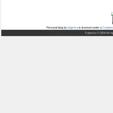
Personal blog
by
fulgerica
is licensed under a
Creative
Fulgerica © 2006 All r