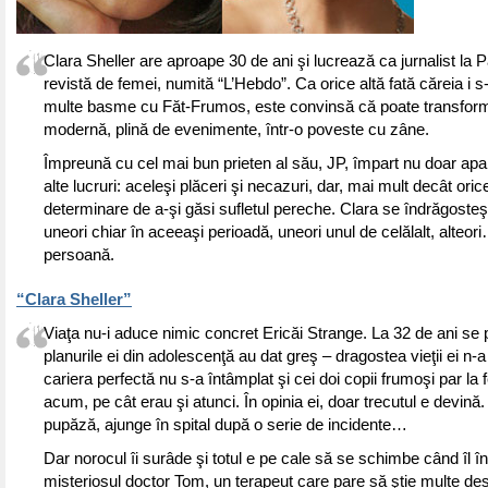
Clara Sheller are aproape 30 de ani şi lucrează ca jurnalist la P
revistă de femei, numită “L’Hebdo”. Ca orice altă fată căreia i 
multe basme cu Făt-Frumos, este convinsă că poate transform
modernă, plină de evenimente, într-o poveste cu zâne.
Împreună cu cel mai bun prieten al său, JP, împart nu doar apar
alte lucruri: aceleşi plăceri şi necazuri, dar, mai mult decât ori
determinare de a-şi găsi sufletul pereche. Clara se îndrăgosteşte
uneori chiar în aceeaşi perioadă, uneori unul de celălalt, alteo
persoană.
“Clara Sheller”
Viaţa nu-i aduce nimic concret Ericăi Strange. La 32 de ani se 
planurile ei din adolescenţă au dat greş – dragostea vieţii ei n-
cariera perfectă nu s-a întâmplat şi cei doi copii frumoşi par la 
acum, pe cât erau şi atunci. În opinia ei, doar trecutul e devină.
pupăză, ajunge în spital după o serie de incidente…
Dar norocul îi surâde şi totul e pe cale să se schimbe când îl î
misteriosul doctor Tom, un terapeut care pare să ştie multe de