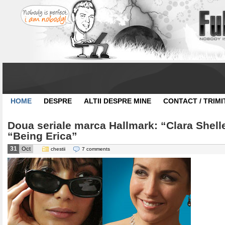
HOME
DESPRE
ALTII DESPRE MINE
CONTACT / TRIMI
Doua seriale marca Hallmark: “Clara Shell
“Being Erica”
31
Oct
chestii
7 comments