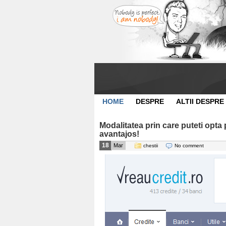
HOME
DESPRE
ALTII DESPRE
Modalitatea prin care puteti opta
avantajos!
18
Mar
chestii
No comment