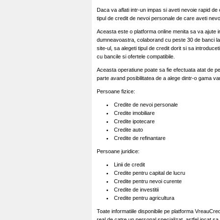
Daca va aflati intr-un impas si aveti nevoie rapid d
tipul de credit de nevoi personale de care aveti nevo
Aceasta este o platforma online menita sa va ajute i
dumneavoastra, colaborand cu peste 30 de banci la ni
site-ul, sa alegeti tipul de credit dorit si sa introducet
cu bancile si ofertele compatibile.
Aceasta operatiune poate sa fie efectuata atat de per
parte avand posibilitatea de a alege dintr-o gama var
Persoane fizice:
Credite de nevoi personale
Credite imobiliare
Credite ipotecare
Credite auto
Credite de refinantare
Persoane juridice:
Linii de credit
Credite pentru capital de lucru
Credite pentru nevoi curente
Credite de investitii
Credite pentru agricultura
Toate informatiile disponibile pe platforma VreauCre
real de catre un personal specializat, astfel incat sa