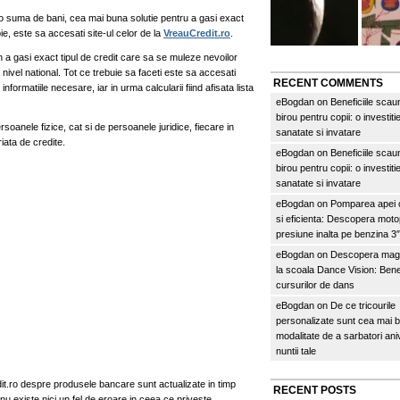
e o suma de bani, cea mai buna solutie pentru a gasi exact
ie, este sa accesati site-ul celor de la
VreauCredit.ro
.
n a gasi exact tipul de credit care sa se muleze nevoilor
vel national. Tot ce trebuie sa faceti este sa accesati
RECENT COMMENTS
i informatiile necesare, iar in urma calcularii fiind afisata lista
eBogdan
on
Beneficiile scau
birou pentru copii: o investitie
soanele fizice, cat si de persoanele juridice, fiecare in
sanatate si invatare
iata de credite.
eBogdan
on
Beneficiile scau
birou pentru copii: o investitie
sanatate si invatare
eBogdan
on
Pomparea apei c
si eficienta: Descopera mo
presiune inalta pe benzina 
eBogdan
on
Descopera magi
la scoala Dance Vision: Benef
cursurilor de dans
eBogdan
on
De ce tricourile
personalizate sunt cea mai 
modalitate de a sarbatori an
nuntii tale
dit.ro despre produsele bancare sunt actualizate in timp
RECENT POSTS
 nu existe nici un fel de eroare in ceea ce priveste