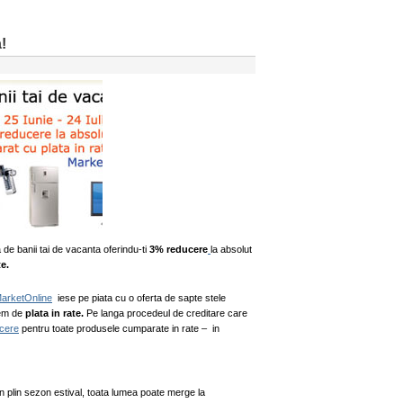
!
 de banii tai de vacanta oferindu-ti
3% reducere
la absolut
te.
arketOnline
iese pe piata cu o oferta de sapte stele
tem de
plata in rate.
Pe langa procedeul de creditare care
cere
pentru toate produsele cumparate in rate – in
n plin sezon estival, toata lumea poate merge la