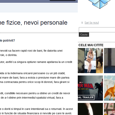
CELE MAI CITITE
 nevoiti sa facem rapid rost de bani, fie datorita unei
oie, o dorinta.
ajutor, astfel ca singura optiune ramane apelarea la un credit
ida si la indemana oricarei persoane cu un job stabil,
 mare de bani, fara a exista o presiune mare din partea
uma contractata pentru orice scop iti doresti, fara girant si
dit, conditiile necesare pentru a obtine un credit de nevoi
e a-l obtine prin intermediul spatiului virtual, fara a
o doriti si timpul in care intentionati sa o returnati. In acest
e in functie de situatia financiara si nevoile pe care le aveti.