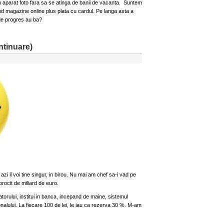
 aparat foto fara sa se atinga de banii de vacanta. Suntem
nd magazine online plus plata cu cardul. Pe langa asta a
de progres au ba?
ntinuare)
zi il voi tine singur, in birou. Nu mai am chef sa-i vad pe
rocit de miliard de euro.
orului, institui in banca, incepand de maine, sistemul
sonalului. La fiecare 100 de lei, le iau ca rezerva 30 %. M-am