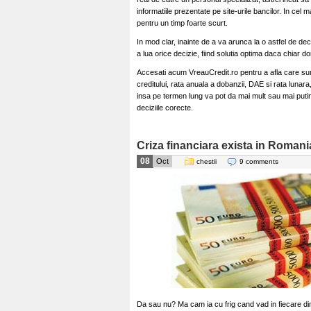
informatiile prezentate pe site-urile bancilor. In cel m
pentru un timp foarte scurt.
In mod clar, inainte de a va arunca la o astfel de deciz
a lua orice decizie, fiind solutia optima daca chiar dor
Accesati acum VreauCredit.ro pentru a afla care sunt
creditului, rata anuala a dobanzii, DAE si rata lunara
insa pe termen lung va pot da mai mult sau mai putin,
deciziile corecte.
Criza financiara exista in Romani
08
Oct
chestii
9 comments
Da sau nu? Ma cam ia cu frig cand vad in fiecare di