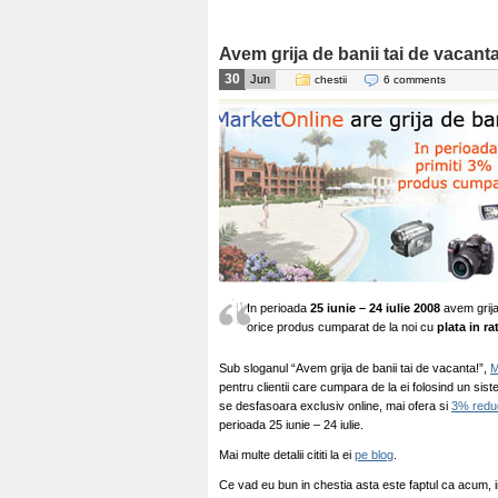
Avem grija de banii tai de vacanta
30
Jun
chestii
6 comments
In perioada
25 iunie – 24 iulie 2008
avem grija
orice produs cumparat de la noi cu
plata in ra
Sub sloganul “Avem grija de banii tai de vacanta!”,
M
pentru clientii care cumpara de la ei folosind un sis
se desfasoara exclusiv online, mai ofera si
3% redu
perioada 25 iunie – 24 iulie.
Mai multe detalii cititi la ei
pe blog
.
Ce vad eu bun in chestia asta este faptul ca acum, i