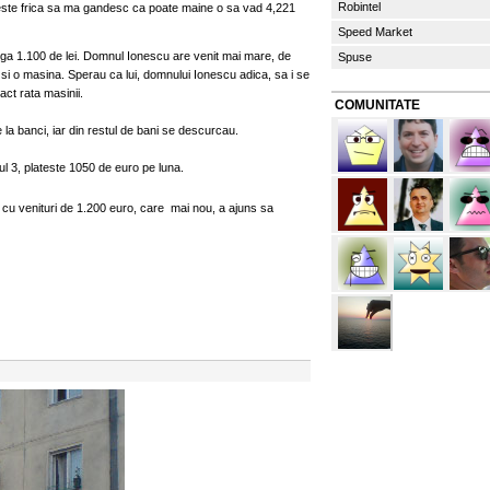
Robintel
 este frica sa ma gandesc ca poate maine o sa vad 4,221
Speed Market
iga 1.100 de lei. Domnul Ionescu are venit mai mare, de
Spuse
e si o masina. Sperau ca lui, domnului Ionescu adica, sa i se
act rata masinii.
COMUNITATE
 la banci, iar din restul de bani se descurcau.
ul 3, plateste 1050 de euro pe luna.
e, cu venituri de 1.200 euro, care mai nou, a ajuns sa