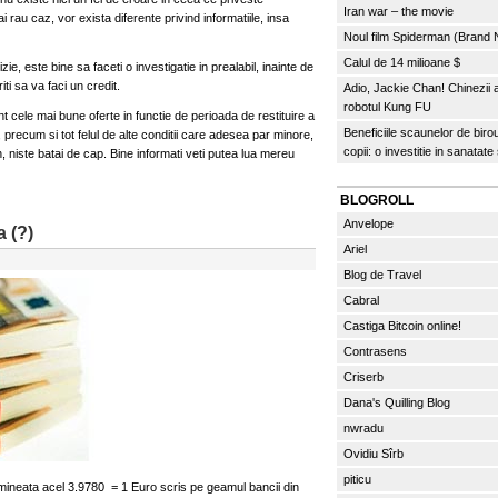
Iran war – the movie
ai rau caz, vor exista diferente privind informatiile, insa
Noul film Spiderman (Brand
Calul de 14 milioane $
ie, este bine sa faceti o investigatie in prealabil, inainte de
iti sa va faci un credit.
Adio, Jackie Chan! Chinezii
robotul Kung FU
 cele mai bune oferte in functie de perioada de restituire a
Beneficiile scaunelor de biro
, precum si tot felul de alte conditii care adesea par minore,
copii: o investitie in sanatate
 niste batai de cap. Bine informati veti putea lua mereu
BLOGROLL
Anvelope
a (?)
Ariel
Blog de Travel
Cabral
Castiga Bitcoin online!
Contrasens
Criserb
Dana's Quilling Blog
nwradu
Ovidiu Sîrb
piticu
mineata acel 3.9780 = 1 Euro scris pe geamul bancii din