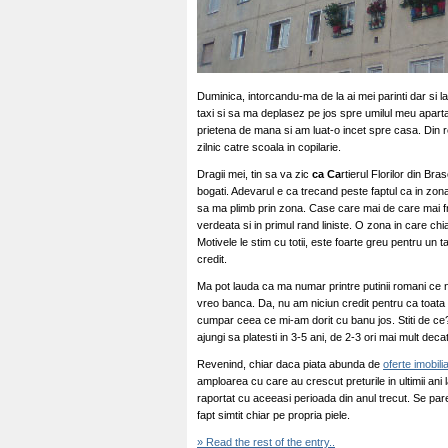
Duminica, intorcandu-ma de la ai mei parinti dar si l
taxi si sa ma deplasez pe jos spre umilul meu apartam
prietena de mana si am luat-o incet spre casa. Din 
zilnic catre scoala in copilarie.
Dragii mei, tin sa va zic
ca Ca
rtierul Florilor din Bra
bogati. Adevarul e ca trecand peste faptul ca in zon
sa ma plimb prin zona. Case care mai de care mai fru
verdeata si in primul rand liniste. O zona in care chi
Motivele le stim cu totii, este foarte greu pentru un
credit.
Ma pot lauda ca ma numar printre putinii romani ce n
vreo banca. Da, nu am niciun credit pentru ca toata v
cumpar ceea ce mi-am dorit cu banu jos. Stiti de ce?
ajungi sa platesti in 3-5 ani, de 2-3 ori mai mult de
Revenind, chiar daca piata abunda de
oferte imobili
amploarea cu care au crescut preturile in ultimii ani
raportat cu aceeasi perioada din anul trecut. Se pa
fapt simtit chiar pe propria piele.
» Read the rest of the entry..