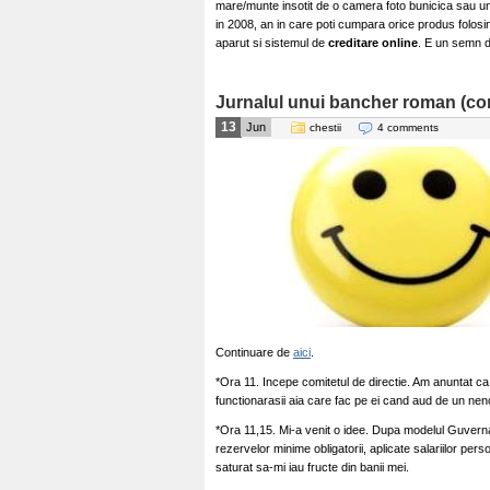
mare/munte insotit de o camera foto bunicica sau un
in 2008, an in care poti cumpara orice produs folosi
aparut si sistemul de
creditare online
. E un semn 
Jurnalul unui bancher roman (co
13
Jun
chestii
4 comments
Continuare de
aici
.
*Ora 11. Incepe comitetul de directie. Am anuntat ca a
functionarasii aia care fac pe ei cand aud de un neno
*Ora 11,15. Mi-a venit o idee. Dupa modelul Guvernat
rezervelor minime obligatorii, aplicate salariilor per
saturat sa-mi iau fructe din banii mei.