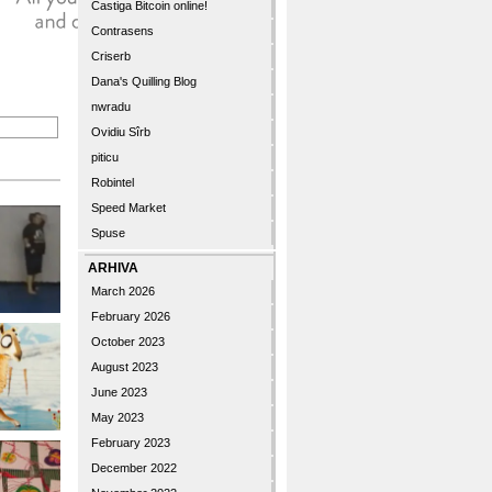
Castiga Bitcoin online!
Contrasens
Criserb
Dana's Quilling Blog
nwradu
Ovidiu Sîrb
piticu
Robintel
Speed Market
Spuse
ARHIVA
March 2026
February 2026
October 2023
August 2023
June 2023
May 2023
February 2023
December 2022