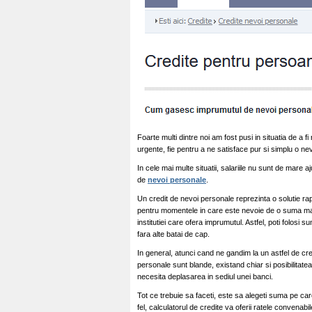
Foarte multi dintre noi am fost pusi in situatia de a fi
urgente, fie pentru a ne satisface pur si simplu o nev
In cele mai multe situatii, salariile nu sunt de mare 
de
nevoi personale
.
Un credit de nevoi personale reprezinta o solutie rap
pentru momentele in care este nevoie de o suma mai
institutiei care ofera imprumutul. Astfel, poti folosi s
fara alte batai de cap.
In general, atunci cand ne gandim la un astfel de cre
personale sunt blande, existand chiar si posibilitatea d
necesita deplasarea in sediul unei banci.
Tot ce trebuie sa faceti, este sa alegeti suma pe care 
fel, calculatorul de credite va oferii ratele convenabil