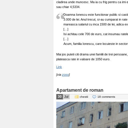
cladirea unde muncesc. Ma ia cu frig pentru ca imi
sau chiar 4,5334.
Doamna Ionescu este functionar public si cast
3.000 de lei. Anul trecut, si-au cumparat in rat
mareasca salariul cu inca 1500 de lei, adica ex
[…]
Isi achitau cele 700 de euro, cat insumau ratele
[…]
Acum, familia Ionescu, care locuieste in sector
Mai jos puteti citi drama unei familii de trei persoan
plateasca rate in valoare de 1050 euro.
Link
[via
zoso
]
Apartament de roman
30
Jul
chestii
18 comments