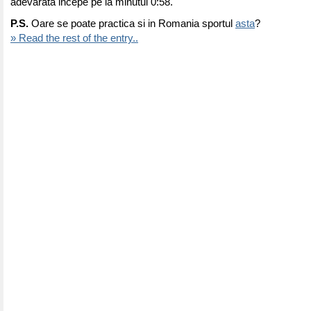
adevarata incepe pe la minutul 0:58.
P.S.
Oare se poate practica si in Romania sportul
asta
?
» Read the rest of the entry..