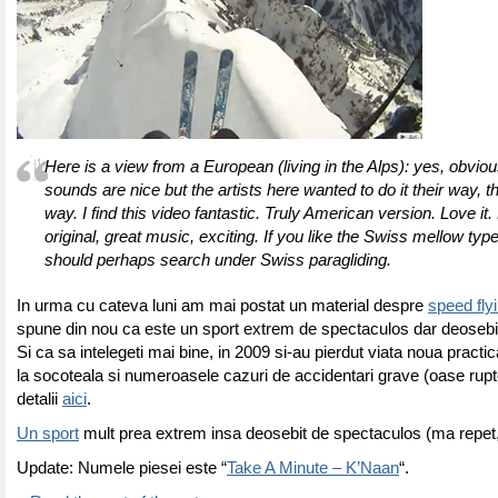
Here is a view from a European (living in the Alps): yes, obvious
sounds are nice but the artists here wanted to do it their way, 
way. I find this video fantastic. Truly American version. Love it. 
original, great music, exciting. If you like the Swiss mellow typ
should perhaps search under Swiss paragliding.
In urma cu cateva luni am mai postat un material despre
speed fly
spune din nou ca este un sport extrem de spectaculos dar deosebit
Si ca sa intelegeti mai bine, in 2009 si-au pierdut viata noua practi
la socoteala si numeroasele cazuri de accidentari grave (oase rupt
detalii
aici
.
Un sport
mult prea extrem insa deosebit de spectaculos (ma repet, 
Update: Numele piesei este “
Take A Minute – K’Naan
“.