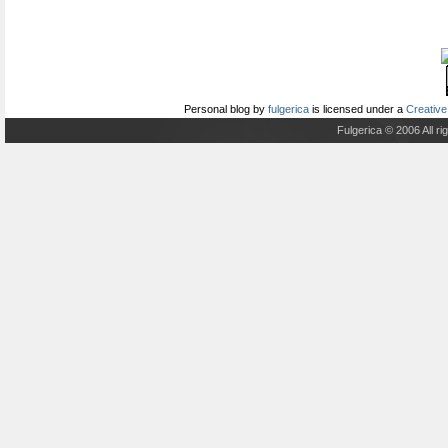
Personal blog
by
fulgerica
is licensed under a
Creative
Fulgerica © 2006 All r