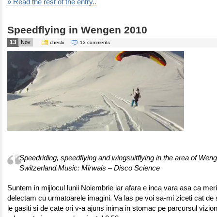
» Read the rest of the entry..
Speedflying in Wengen 2010
13
Nov
chestii
13 comments
Speedriding, speedflying and wingsuitflying in the area of Wen
Switzerland.
Music: Mirwais – Disco Science
Suntem in mijlocul lunii Noiembrie iar afara e inca vara asa ca mer
delectam cu urmatoarele imagini. Va las pe voi sa-mi ziceti cat d
le gasiti si de cate ori v-a ajuns inima in stomac pe parcursul vizio