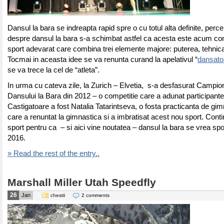
Dansul la bara se indreapta rapid spre o cu totul alta definite, perce
despre dansul la bara s-a schimbat astfel ca acesta este acum co
sport adevarat care combina trei elemente majore: puterea, tehnica
Tocmai in aceasta idee se va renunta curand la apelativul “
dansato
se va trece la cel de “atleta”.
In urma cu cateva zile, la Zurich – Elvetia, s-a desfasurat Campio
Dansului la Bara din 2012 – o competitie care a adunat participante 
Castigatoare a fost Natalia Tatarintseva, o fosta practicanta de gim
care a renuntat la gimnastica si a imbratisat acest nou sport. Cont
sport pentru ca – si aici vine noutatea – dansul la bara se vrea spo
2016.
» Read the rest of the entry..
Marshall Miller Utah Speedfly
26
Jan
chestii
2 comments