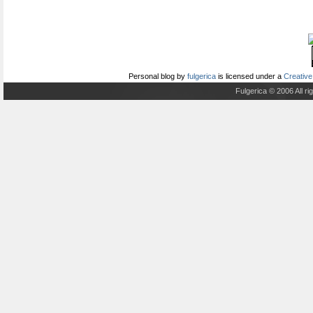
Personal blog
by
fulgerica
is licensed under a
Creative
Fulgerica © 2006 All r