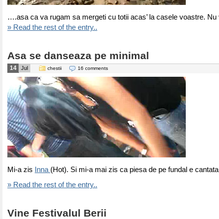
….asa ca va rugam sa mergeti cu totii acas’ la casele voastre. Nu 
» Read the rest of the entry..
Asa se danseaza pe minimal
14
Jul
chestii
16 comments
Mi-a zis
Inna
(Hot). Si mi-a mai zis ca piesa de pe fundal e cantata
» Read the rest of the entry..
Vine Festivalul Berii