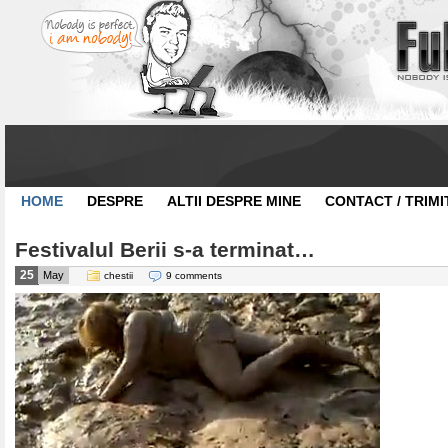
HOME
DESPRE
ALTII DESPRE MINE
CONTACT / TRIMI
Festivalul Berii s-a terminat…
25
May
chestii
9 comments