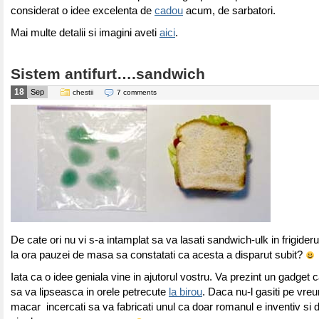
considerat o idee excelenta de
cadou
acum, de sarbatori.
Mai multe detalii si imagini aveti
aici
.
Sistem antifurt….sandwich
18
Sep
chestii
7 comments
De cate ori nu vi s-a intamplat sa va lasati sandwich-ulk in frigider
la ora pauzei de masa sa constatati ca acesta a disparut subit?
Iata ca o idee geniala vine in ajutorul vostru. Va prezint un gadget 
sa va lipseasca in orele petrecute
la birou
. Daca nu-l gasiti pe vreun
macar incercati sa va fabricati unul ca doar romanul e inventiv si