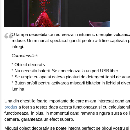
O lampa deosebita ce recreeaza in intuneric o eruptie vulcanic
reduse. Un minunat spectacol gandit pentru a-ti tine captivata p
intregi.
Caracteristici
:
* Obiect decorativ
* Nu necesita baterii. Se conecteaza la un port USB liber
* Se umple cu apa si cateva picaturi de detergent lichid de vas
* Buton on/off pentru activarea miscarii bilutelor in lichid si div
lumina
Una din chestiile foarte importante de care m-am interesat cand am
produs
a fost sa testez daca acesta functioneaza si cu calculatorul 
functioneaza. In plus, in momentul cand ramane singura sursa de 
camera, garanteaza un efect superb.
Micutul obiect decorativ se poate integra perfect pe biroul vostru si 