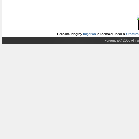
Personal blog
by
fulgerica
is licensed under a
Creative
Fulgerica © 2006 All r