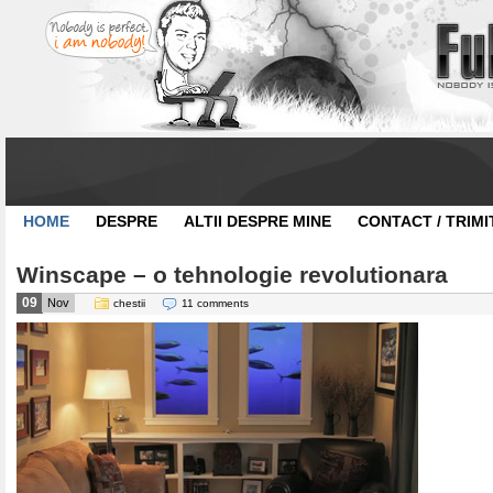
HOME
DESPRE
ALTII DESPRE MINE
CONTACT / TRIMI
Winscape – o tehnologie revolutionara
09
Nov
chestii
11 comments