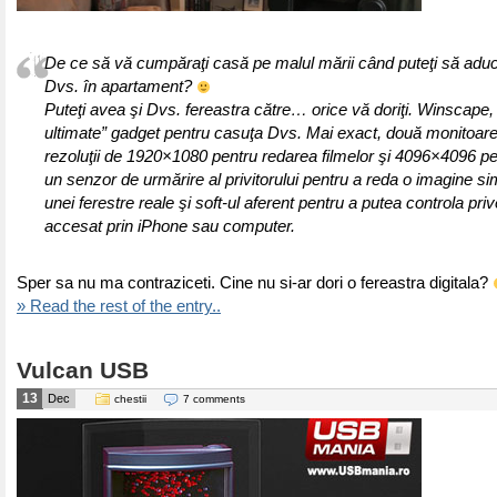
De ce să vă cumpăraţi casă pe malul mării când puteţi să aduc
Dvs. în apartament?
Puteţi avea şi Dvs. fereastra către… orice vă doriţi. Winscape,
ultimate” gadget pentru casuţa Dvs. Mai exact, două monitoare
rezoluţii de 1920×1080 pentru redarea filmelor şi 4096×4096 pent
un senzor de urmărire al privitorului pentru a reda o imagine si
unei ferestre reale şi soft-ul aferent pentru a putea controla priv
accesat prin iPhone sau computer.
Sper sa nu ma contraziceti. Cine nu si-ar dori o fereastra digitala?
» Read the rest of the entry..
Vulcan USB
13
Dec
chestii
7 comments