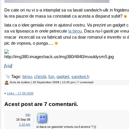
De cate ori nu vi s-a intamplat sa va lasati sandwich-ulk in frigider
la ora pauzei de masa sa constatati ca acesta a disparut subit?
Iata ca o idee geniala vine in ajutorul vostru. Va prezint un gadget 
sa va lipseasca in orele petrecute
la birou
. Daca nu-l gasiti pe vreun
macar incercati sa va fabricati unul ca doar romanul e inventiv si
pic de vopsea, o punga….
[
via
]
Tags:
birou
,
chestii
,
fun
,
gadget
,
sandwich
Scris de
bullets
| 18 September 2008 | 12:45 pm | 7 comentarii
«
Links – 17.09.2008
Acest post are 7 comentarii.
kiki
18 Sep 08
1:10 pm
si daca se gaseste vreunu sa il arunce ?:))