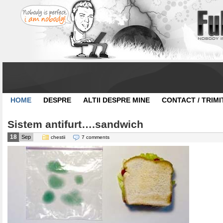
HOME
DESPRE
ALTII DESPRE MINE
CONTACT / TRIMI
Sistem antifurt….sandwich
18
Sep
chestii
7 comments