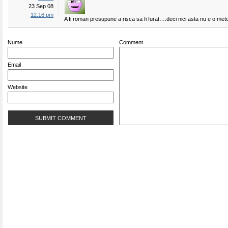
23 Sep 08
12:16 pm
A fi roman presupune a risca sa fi furat….deci nici asta nu e o met
Nume
Comment
Email
Website