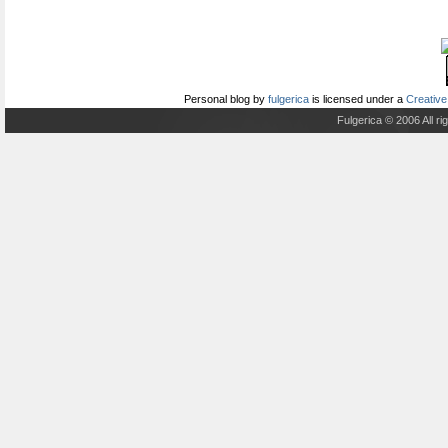
Personal blog
by
fulgerica
is licensed under a
Creative
Fulgerica © 2006 All r