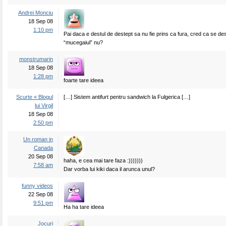
Andrei Monciu
18 Sep 08
1:10 pm
Pai daca e destul de destept sa nu fie prins ca fura, cred ca se de
“mucegaiul” nu?
monstrumarin
18 Sep 08
1:28 pm
foarte tare ideea
Scurte « Blogul
[…] Sistem antifurt pentru sandwich la Fulgerica […]
lui Virgil
18 Sep 08
2:50 pm
Un roman in
Canada
20 Sep 08
haha, e cea mai tare faza :)))))))
7:58 am
Dar vorba lui kiki daca il arunca unul?
funny videos
22 Sep 08
9:51 pm
Ha ha tare ideea
Jocuri