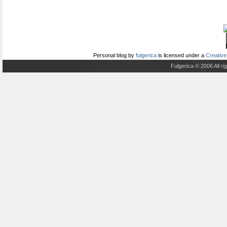
Personal blog
by
fulgerica
is licensed under a
Creative
Fulgerica © 2006 All r