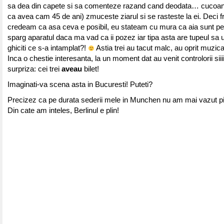
sa dea din capete si sa comenteze razand cand deodata… cucoan
ca avea cam 45 de ani) zmuceste ziarul si se rasteste la ei. Deci fr
credeam ca asa ceva e posibil, eu stateam cu mura ca aia sunt peri
sparg aparatul daca ma vad ca ii pozez iar tipa asta are tupeul sa url
ghiciti ce s-a intamplat?!
Astia trei au tacut malc, au oprit muzica 
Inca o chestie interesanta, la un moment dat au venit controlorii s
surpriza: cei trei
aveau
bilet!
Imaginati-va scena asta in Bucuresti! Puteti?
Precizez ca pe durata sederii mele in Munchen nu am mai vazut pi
Din cate am inteles, Berlinul e plin!