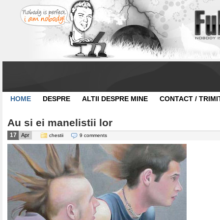
HOME
DESPRE
ALTII DESPRE MINE
CONTACT / TRIMI
Au si ei manelistii lor
17
Apr
chestii
9 comments