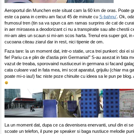
Aeroportul din Munchen este situat cam la 60 km de oras. Poate g
este ca pana in centru am facut 45 de minute cu
S-bahnu’
. Ok, oda
frumosul tren (tin sa va spun ca am ramas surprins de cat de curat
in aer miroasea a deodorizant ci nu a transpiratie sau alte chestii c
mi-am ales un scaun si mi-am scos harta. Trenul era super gol, in
cucoana citeau ziarul dar in rest, nici tipenie de om.
Faza tare: la un moment dat, intr-o statie, urca trei punkeri: doi ei s
fie! Pariu ca e plin de d’astia prin Germania!” S-au asezat in fata m
vazut de treaba, sporovaind nustiuceuri in germana si facand galag
cata culoare vad in fata mea, imi scot aparatul, grijuliu (chiar ma
poate mi-o iau!) fac niste poze chinuite cu ideea sa le pun pe blog.
La un moment dat, dupa ce ca devenisera enervanti, unul din ei se
scoate un telefon, il pune pe speaker si baga nustiuce melodie punk.