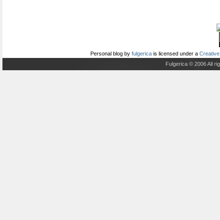
Personal blog
by
fulgerica
is licensed under a
Creative
Fulgerica © 2006 All r