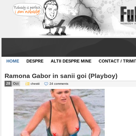
HOME
DESPRE
ALTII DESPRE MINE
CONTACT / TRIMI
Ramona Gabor in sanii goi (Playboy)
28
Oct
chestii
24 comments