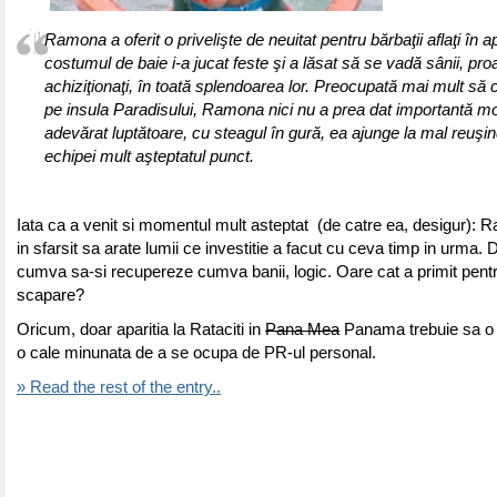
Ramona a oferit o privelişte de neuitat pentru bărbaţii aflaţi în 
costumul de baie i-a jucat feste şi a lăsat să se vadă sânii, pro
achiziţionaţi, în toată splendoarea lor. Preocupată mai mult să 
pe insula Paradisului, Ramona nici nu a prea dat importantă m
adevărat luptătoare, cu steagul în gură, ea ajunge la mal reuşi
echipei mult aşteptatul punct.
Iata ca a venit si momentul mult asteptat (de catre ea, desigur): 
in sfarsit sa arate lumii ce investitie a facut cu ceva timp in urma. 
cumva sa-si recupereze cumva banii, logic. Oare cat a primit pen
scapare?
Oricum, doar aparitia la Rataciti in
Pana Mea
Panama trebuie sa o f
o cale minunata de a se ocupa de PR-ul personal.
» Read the rest of the entry..