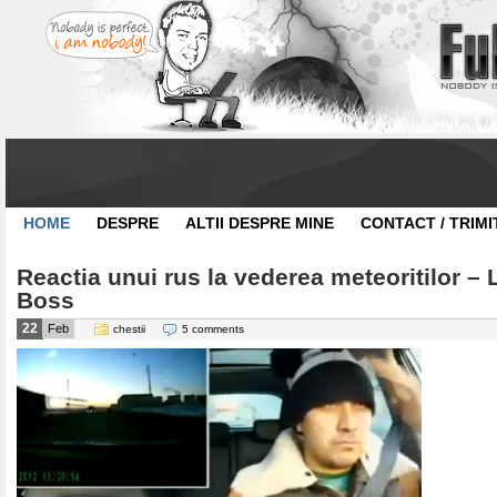
HOME
DESPRE
ALTII DESPRE MINE
CONTACT / TRIMI
Reactia unui rus la vederea meteoritilor – 
Boss
22
Feb
chestii
5 comments