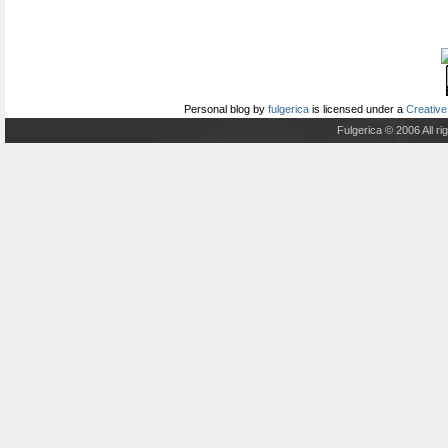
Personal blog
by
fulgerica
is licensed under a
Creative
Fulgerica © 2006 All r