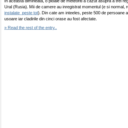
In aceasta dimineata, o ploaie de meteoriti a cazut asupra a trei reg
Ural (Rusia). Mii de camere au inregistrat momentul (e si normal, r
instalate peste tot
). Din cate am inteeles, peste 500 de persoane au 
usoare iar cladirile din cinci orase au fost afectate.
» Read the rest of the entry..