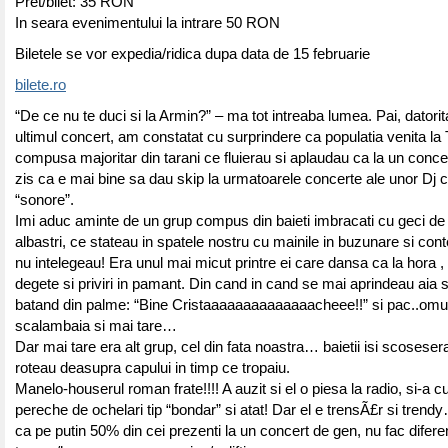
Pret/bilet: 35 RON
In seara evenimentului la intrare 50 RON
Biletele se vor expedia/ridica dupa data de 15 februarie
bilete.ro
“De ce nu te duci si la Armin?” – ma tot intreaba lumea. Pai, datorita
ultimul concert, am constatat cu surprindere ca populatia venita la 
compusa majoritar din tarani ce fluierau si aplaudau ca la un conc
zis ca e mai bine sa dau skip la urmatoarele concerte ale unor Dj
“sonore”.
Imi aduc aminte de un grup compus din baieti imbracati cu geci de p
albastri, ce stateau in spatele nostru cu mainile in buzunare si co
nu intelegeau! Era unul mai micut printre ei care dansa ca la hora 
degete si priviri in pamant. Din cand in cand se mai aprindeau aia si
batand din palme: “Bine Cristaaaaaaaaaaaaaacheee!!” si pac..omul
scalambaia si mai tare…
Dar mai tare era alt grup, cel din fata noastra… baietii isi scosesera 
roteau deasupra capului in timp ce tropaiu.
Manelo-houserul roman frate!!!! A auzit si el o piesa la radio, si-a 
pereche de ochelari tip “bondar” si atat! Dar el e trensÃ£r si tren
ca pe putin 50% din cei prezenti la un concert de gen, nu fac diferen