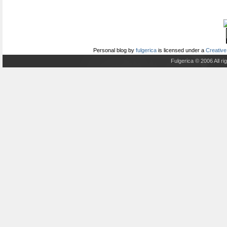
Personal blog
by
fulgerica
is licensed under a
Creative
Fulgerica © 2006 All r