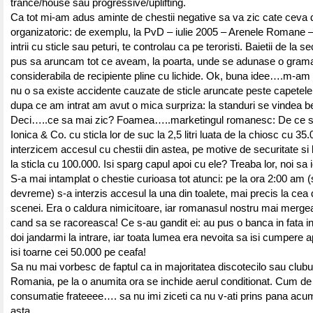
trance/house sau progressive/uplifting.
Ca tot mi-am adus aminte de chestii negative sa va zic cate ceva d
organizatoric: de exemplu, la PvD – iulie 2005 – Arenele Romane –
intrii cu sticle sau peturi, te controlau ca pe teroristi. Baietii de la s
pus sa aruncam tot ce aveam, la poarta, unde se adunase o gram
considerabila de recipiente pline cu lichide. Ok, buna idee….m-am
nu o sa existe accidente cauzate de sticle aruncate peste capetele 
dupa ce am intrat am avut o mica surpriza: la standuri se vindea ber
Deci…..ce sa mai zic? Foamea…..marketingul romanesc: De ce sa
Ionica & Co. cu sticla lor de suc la 2,5 litri luata de la chiosc cu 3
interzicem accesul cu chestii din astea, pe motive de securitate si
la sticla cu 100.000. Isi sparg capul apoi cu ele? Treaba lor, noi sa i
S-a mai intamplat o chestie curioasa tot atunci: pe la ora 2:00 am 
devreme) s-a interzis accesul la una din toalete, mai precis la cea
scenei. Era o caldura nimicitoare, iar romanasul nostru mai mergea
cand sa se racoreasca! Ce s-au gandit ei: au pus o banca in fata int
doi jandarmi la intrare, iar toata lumea era nevoita sa isi cumpere 
isi toarne cei 50.000 pe ceafa!
Sa nu mai vorbesc de faptul ca in majoritatea discotecilo sau clubur
Romania, pe la o anumita ora se inchide aerul conditionat. Cum de 
consumatie frateeee…. sa nu imi ziceti ca nu v-ati prins pana acu
asta…