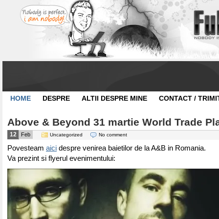
HOME
DESPRE
ALTII DESPRE MINE
CONTACT / TRIMI
Above & Beyond 31 martie World Trade Pla
12
Feb
Uncategorized
No comment
Povesteam
aici
despre venirea baietilor de la A&B in Romania.
Va prezint si flyerul evenimentului: