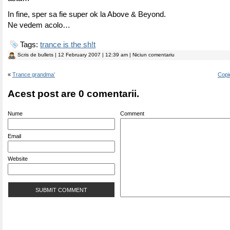
In fine, sper sa fie super ok la Above & Beyond.
Ne vedem acolo…
Tags:
trance is the sh!t
Scris de
bullets
| 12 February 2007 | 12:39 am | Niciun comentariu
«
Trance grandma’
Copi
Acest post are 0 comentarii.
Nume
Comment
Email
Website