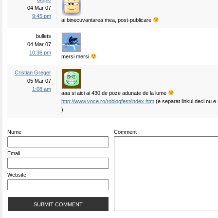
04 Mar 07
9:45 pm
ai binecuvantarea mea, post-publicare
bullets
04 Mar 07
10:36 pm
mersi mersi
Cristian Greger
05 Mar 07
1:08 am
aaa si aici ai 430 de poze adunate de la lume
http://www.voce.ro/roblogfest/index.htm
(e separat linkul deci nu 
)
Nume
Comment
Email
Website