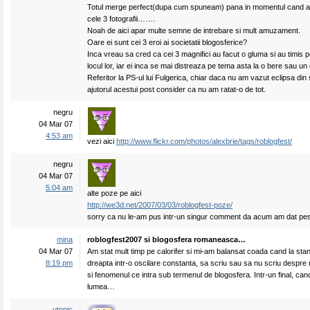
Totul merge perfect(dupa cum spuneam) pana in momentul cand au
cele 3 fotografii…….
Noah de aici apar multe semne de intrebare si mult amuzament.
Oare ei sunt cei 3 eroi ai societatii blogosferice?
Inca vreau sa cred ca cei 3 magnifici au facut o gluma si au timis p
locul lor, iar ei inca se mai distreaza pe tema asta la o bere sau u
Referitor la PS-ul lui Fulgerica, chiar daca nu am vazut eclipsa din
ajutorul acestui post consider ca nu am ratat-o de tot.
negru
04 Mar 07
4:53 am
vezi aici
http://www.flickr.com/photos/alexbrie/tags/roblogfest/
negru
04 Mar 07
5:04 am
alte poze pe aici
http://we3d.net/2007/03/03/roblogfest-poze/
sorry ca nu le-am pus intr-un singur comment da acum am dat pes
mina
roblogfest2007 si blogosfera romaneasca…
04 Mar 07
Am stat mult timp pe calorifer si mi-am balansat coada cand la sta
8:19 pm
dreapta intr-o oscilare constanta, sa scriu sau sa nu scriu despre
si fenomenul ce intra sub termenul de blogosfera. Intr-un final, ca
lumea…
utopic