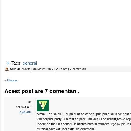
Tags:
general
Scris de
bullets
| 04 March 2007 | 2:06 am | 7 comentarii
«
Cloaca
Acest post are 7 comentarii.
tele
04 Mar 07
2:36 am
Mmm… ce sa zic… dupa cum se vede si prin poze si un pic cam n
videoclipuri, party-ul a fost se pare unul destul de reusit!(bravo org
Incerc ca fac un scenariu in mintea mea si totul decurge ok pe u
muzical adecvat unei astfel de ceremonii.