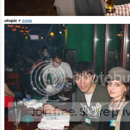
utopic +
zoso