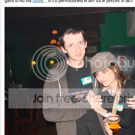
gasit si eu via
utopic
, si cu permisiunea ei am sa le prezint si aici: