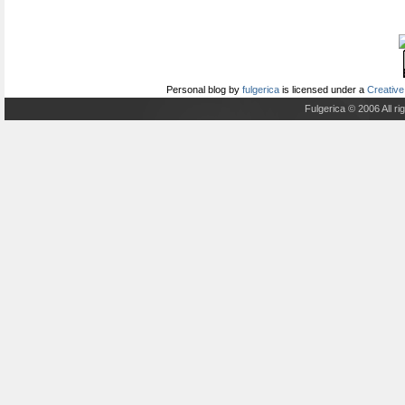
Personal blog
by
fulgerica
is licensed under a
Creative
Fulgerica © 2006 All r