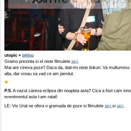
utopic +
piticu
Gramo prezinta si el niste filmulete
aici
.
Mai are cineva poze? Daca da, dati-mi niste linkuri. Va multumesc 
alta, dar vreau sa vad ce am pierdut.
P.S.
A vazut careva eclipsa din noaptea asta? Cica a fost cam innor
evenimentul asta l-am ratat!
LE: Vis Urat ne ofera o gramada de poze si filmulete
aici
si
aici
.