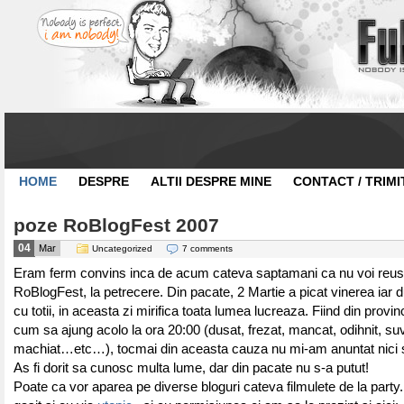
HOME
DESPRE
ALTII DESPRE MINE
CONTACT / TRIMI
poze RoBlogFest 2007
04
Mar
Uncategorized
7 comments
Eram ferm convins inca de acum cateva saptamani ca nu voi reusi
RoBlogFest, la petrecere. Din pacate, 2 Martie a picat vinerea iar
cu totii, in aceasta zi mirifica toata lumea lucreaza. Fiind din prov
cum sa ajung acolo la ora 20:00 (dusat, frezat, mancat, odihnit, suvi
machiat…etc…), tocmai din aceasta cauza nu mi-am anuntat nici 
As fi dorit sa cunosc multa lume, dar din pacate nu s-a putut!
Poate ca vor aparea pe diverse bloguri cateva filmulete de la part